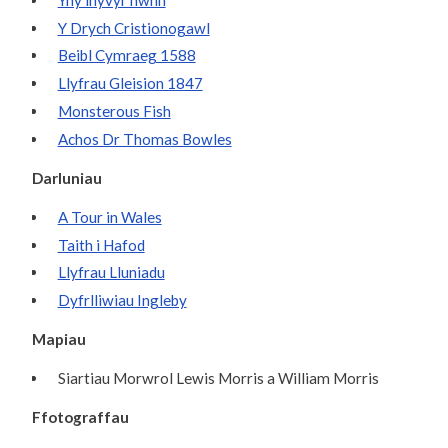
Y Drych Cristionogawl
Beibl Cymraeg 1588
Llyfrau Gleision 1847
Monsterous Fish
Achos Dr Thomas Bowles
Darluniau
A Tour in Wales
Taith i Hafod
Llyfrau Lluniadu
Dyfrlliwiau Ingleby
Mapiau
Siartiau Morwrol Lewis Morris a William Morris
Ffotograffau