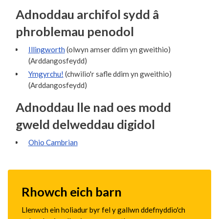
Adnoddau archifol sydd â
phroblemau penodol
Illingworth
(olwyn amser ddim yn gweithio)
(Arddangosfeydd)
Ymgyrchu!
(chwilio'r safle ddim yn gweithio)
(Arddangosfeydd)
Adnoddau lle nad oes modd
gweld delweddau digidol
Ohio Cambrian
Rhowch eich barn
Llenwch ein holiadur byr fel y gallwn ddefnyddio'ch