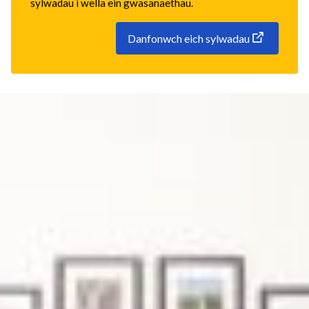
sylwadau i wella ein gwasanaethau.
Danfonwch eich sylwadau