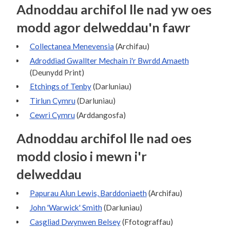
Adnoddau archifol lle nad yw oes
modd agor delweddau'n fawr
Collectanea Menevensia
(Archifau)
Adroddiad Gwallter Mechain i'r Bwrdd Amaeth
(Deunydd Print)
Etchings of Tenby
(Darluniau)
Tirlun Cymru
(Darluniau)
Cewri Cymru
(Arddangosfa)
Adnoddau archifol lle nad oes
modd closio i mewn i'r
delweddau
Papurau Alun Lewis, Barddoniaeth
(Archifau)
John 'Warwick' Smith
(Darluniau)
Casgliad Dwynwen Belsey
(Ffotograffau)