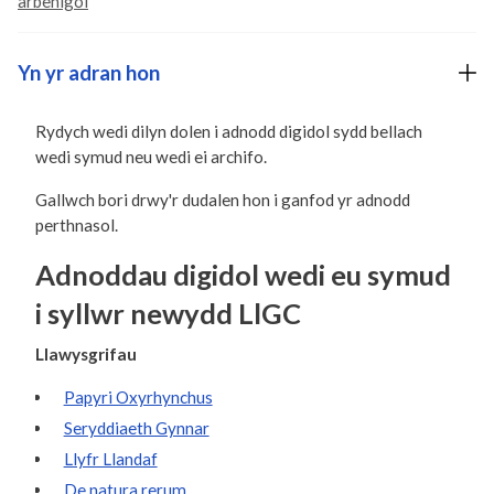
arbenigol
Yn yr adran hon
Rydych wedi dilyn dolen i adnodd digidol sydd bellach
wedi symud neu wedi ei archifo.
Gallwch bori drwy'r dudalen hon i ganfod yr adnodd
perthnasol.
Adnoddau digidol wedi eu symud
i syllwr newydd LlGC
Llawysgrifau
Papyri Oxyrhynchus
Seryddiaeth Gynnar
Llyfr Llandaf
De natura rerum