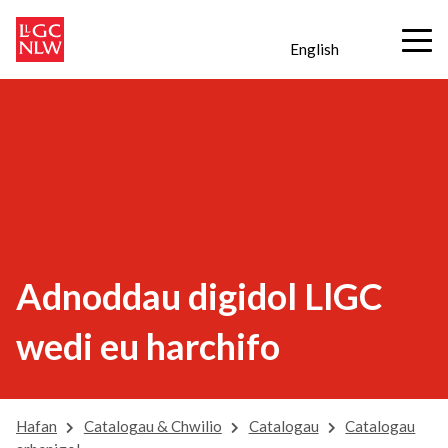
English
Adnoddau digidol LlGC
wedi eu harchifo
Hafan
Catalogau & Chwilio
Catalogau
Catalogau