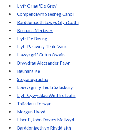
Llyfr Oriau 'De Grey'
Compendiwm Saesneg Canol
Barddoniaeth Lewys Glyn Cothi
Beunans Meriasek
Llyfr De Basing
Llyfr Pasiwn y Teulu Vaux
Llawysgrif Gutun Owain
Brwydrau Alecsander Fawr
Beunans Ke
Steganographia
Llawysgrif y Teulu Salusbury
Llyfr Cywyddau Wmffre Dafis
Taliadau i Forwyn
Morgan Llwyd
Liber B, John Davies Mallwyd
Barddoniaeth yn Rhyddiaith