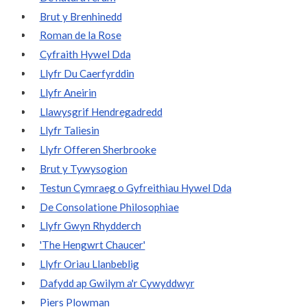
Brut y Brenhinedd
Roman de la Rose
Cyfraith Hywel Dda
Llyfr Du Caerfyrddin
Llyfr Aneirin
Llawysgrif Hendregadredd
Llyfr Taliesin
Llyfr Offeren Sherbrooke
Brut y Tywysogion
Testun Cymraeg o Gyfreithiau Hywel Dda
De Consolatione Philosophiae
Llyfr Gwyn Rhydderch
'The Hengwrt Chaucer'
Llyfr Oriau Llanbeblig
Dafydd ap Gwilym a'r Cywyddwyr
Piers Plowman