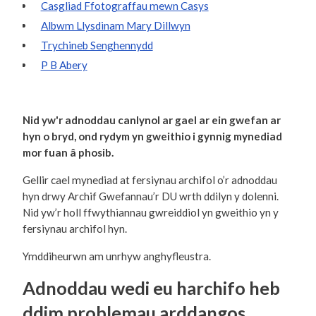
Casgliad Ffotograffau mewn Casys
Albwm Llysdinam Mary Dillwyn
Trychineb Senghennydd
P B Abery
Nid yw'r adnoddau canlynol ar gael ar ein gwefan ar
hyn o bryd, ond rydym yn gweithio i gynnig mynediad
mor fuan â phosib.
Gellir cael mynediad at fersiynau archifol o’r adnoddau
hyn drwy Archif Gwefannau’r DU wrth ddilyn y dolenni.
Nid yw’r holl ffwythiannau gwreiddiol yn gweithio yn y
fersiynau archifol hyn.
Ymddiheurwn am unrhyw anghyfleustra.
Adnoddau wedi eu harchifo heb
ddim problemau arddangos