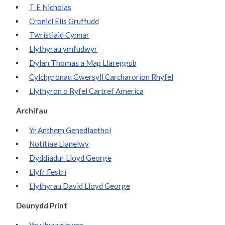
T E Nicholas
Cronicl Elis Gruffudd
Twristiaid Cynnar
Llythyrau ymfudwyr
Dylan Thomas a Map Llareggub
Cylchgronau Gwersyll Carcharorion Rhyfel
Llythyron o Ryfel Cartref America
Archifau
Yr Anthem Genedlaethol
Notitiae Llanelwy
Dyddiadur Lloyd George
Llyfr Festri
Llythyrau David Lloyd George
Deunydd Print
Yny lhyvyr hwnn