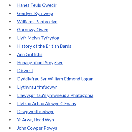
Hanes Teulu Gwedir
Geirlyer Kyrnweig
Williams Pantycelyn
Goronwy Owen
Llyfr Melyn Tyfrydog
History of the British Bards
Ann Griffiths
Hunangofiant Smyglwr
Dirwest
Dyddlyfrau Syr William Edmond Logan
Llythyrau Ymfudwyr
Llawysgrifau'n ymwneud â Phatagonia
Llyfrau Achau Alcwyn C Evans
Drwgweithredwyr
Yr Arwr, Hedd Wyn
John Cowper Powys