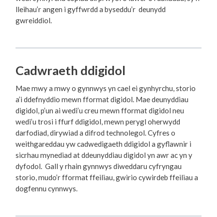
lleihau’r angen i gyffwrdd a byseddu’r deunydd
gwreiddiol.
Cadwraeth ddigidol
Mae mwy a mwy o gynnwys yn cael ei gynhyrchu, storio
a’i ddefnyddio mewn fformat digidol. Mae deunyddiau
digidol, p’un ai wedi’u creu mewn fformat digidol neu
wedi’u trosi i ffurf ddigidol, mewn perygl oherwydd
darfodiad, dirywiad a difrod technolegol. Cyfres o
weithgareddau yw cadwedigaeth ddigidol a gyflawnir i
sicrhau mynediad at ddeunyddiau digidol yn awr ac yn y
dyfodol. Gall y rhain gynnwys diweddaru cyfryngau
storio, mudo’r fformat ffeiliau, gwirio cywirdeb ffeiliau a
dogfennu cynnwys.