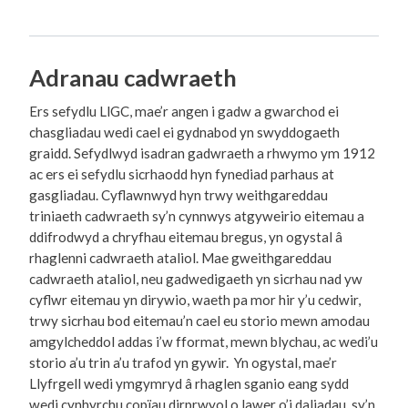
Adranau cadwraeth
Ers sefydlu LlGC, mae’r angen i gadw a gwarchod ei
chasgliadau wedi cael ei gydnabod yn swyddogaeth
graidd. Sefydlwyd isadran gadwraeth a rhwymo ym 1912
ac ers ei sefydlu sicrhaodd hyn fynediad parhaus at
gasgliadau. Cyflawnwyd hyn trwy weithgareddau
triniaeth cadwraeth sy’n cynnwys atgyweirio eitemau a
ddifrodwyd a chryfhau eitemau bregus, yn ogystal â
rhaglenni cadwraeth ataliol. Mae gweithgareddau
cadwraeth ataliol, neu gadwedigaeth yn sicrhau nad yw
cyflwr eitemau yn dirywio, waeth pa mor hir y’u cedwir,
trwy sicrhau bod eitemau’n cael eu storio mewn amodau
amgylcheddol addas i’w fformat, mewn blychau, ac wedi’u
storio a’u trin a’u trafod yn gywir. Yn ogystal, mae’r
Llyfrgell wedi ymgymryd â rhaglen sganio eang sydd
wedi cynhyrchu copïau dirprwyol o lawer o’i daliadau, sy’n