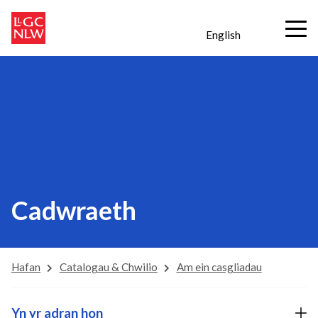
English
Cadwraeth
Hafan
Catalogau & Chwilio
Am ein casgliadau
Yn yr adran hon