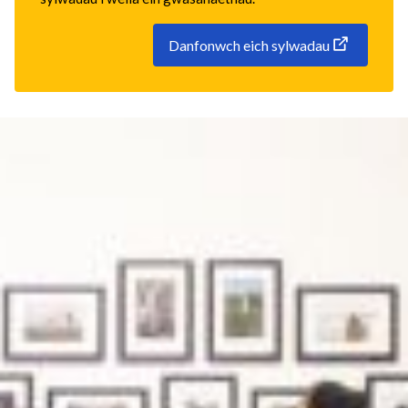
Danfonwch eich sylwadau