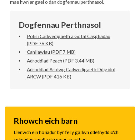
mae hwn ar gael o dan dogfennau perthnasol.
Dogfennau Perthnasol
Polisi Cadwedigaeth a Gofal Casgliadau
(PDF 76 KB)
Canllawiau (PDF 7 MB)
Adroddiad Peach (PDF 3.44 MB)
Adroddiad Arolwg Cadwedigaeth Ddigidol
ARCW (PDF 416 KB)
Rhowch eich barn
Llenwch ein holiadur byr fel y gallwn ddefnyddio'ch
sylwadau i wella ein gwasanaethau.