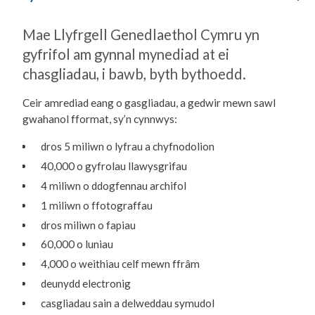
Mae Llyfrgell Genedlaethol Cymru yn
gyfrifol am gynnal mynediad at ei
chasgliadau, i bawb, byth bythoedd.
Ceir amrediad eang o gasgliadau, a gedwir mewn sawl
gwahanol fformat, sy’n cynnwys:
dros 5 miliwn o lyfrau a chyfnodolion
40,000 o gyfrolau llawysgrifau
4 miliwn o ddogfennau archifol
1 miliwn o ffotograffau
dros miliwn o fapiau
60,000 o luniau
4,000 o weithiau celf mewn ffrâm
deunydd electronig
casgliadau sain a delweddau symudol