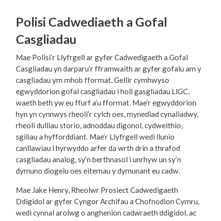
Polisi Cadwediaeth a Gofal
Casgliadau
Mae Polisi’r Llyfrgell ar gyfer Cadwedigaeth a Gofal
Casgliadau yn darparu’r fframwaith ar gyfer gofalu am y
casgliadau ym mhob fformat. Gellir cymhwyso
egwyddorion gofal casgliadau i holl gasgliadau LlGC,
waeth beth yw eu ffurf a’u fformat. Mae’r egwyddorion
hyn yn cynnwys rheoli’r cylch oes, mynediad cynaliadwy,
rheoli dulliau storio, adnoddau digonol, cydweithio,
sgiliau a hyfforddiant. Mae’r Llyfrgell wedi llunio
canllawiau i hyrwyddo arfer da wrth drin a thrafod
casgliadau analog, sy’n berthnasol i unrhyw un sy’n
dymuno diogelu oes eitemau y dymunant eu cadw.
Mae Jake Henry, Rheolwr Prosiect Cadwedigaeth
Ddigidol ar gyfer Cyngor Archifau a Chofnodion Cymru,
wedi cynnal arolwg o anghenion cadwraeth ddigidol, ac