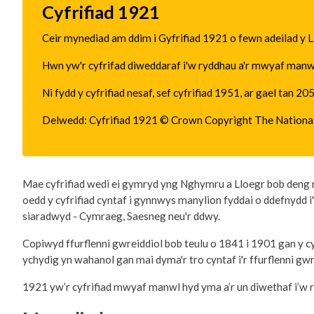
Cyfrifiad 1921
Ceir mynediad am ddim i Gyfrifiad 1921 o fewn adeilad y L
Hwn yw'r cyfrifad diweddaraf i'w ryddhau a'r mwyaf manw
Ni fydd y cyfrifiad nesaf, sef cyfrifiad 1951, ar gael tan
Delwedd: Cyfrifiad 1921 © Crown Copyright The Nationa
Mae cyfrifiad wedi ei gymryd yng Nghymru a Lloegr bob deng 
oedd y cyfrifiad cyntaf i gynnwys manylion fyddai o ddefnydd 
siaradwyd - Cymraeg, Saesneg neu'r ddwy.
Copiwyd ffurflenni gwreiddiol bob teulu o 1841 i 1901 gan y cyf
ychydig yn wahanol gan mai dyma'r tro cyntaf i'r ffurflenni gwr
1921 yw’r cyfrifiad mwyaf manwl hyd yma a’r un diwethaf i’w 