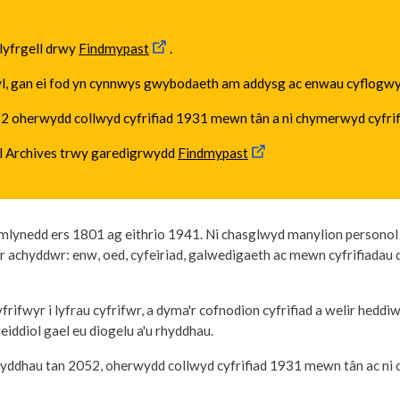
lyfrgell drwy
Findmypast
.
l, gan ei fod yn cynnwys gwybodaeth am addysg ac enwau cyflogwyr
 2052 oherwydd collwyd cyfrifiad 1931 mewn tân a ni chymerwyd cyfrifi
l Archives trwy garedigrwydd
Findmypast
mlynedd ers 1801 ag eithrio 1941. Ni chasglwyd manylion personol 
i'r achyddwr: enw, oed, cyfeiriad, galwedigaeth ac mewn cyfrifiada
rifwyr i lyfrau cyfrifwr, a dyma'r cofnodion cyfrifiad a welir heddiw
eiddiol gael eu diogelu a'u rhyddhau.
ryddhau tan 2052, oherwydd collwyd cyfrifiad 1931 mewn tân ac ni 