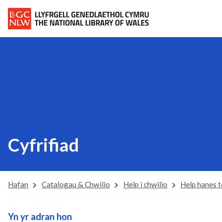
Cyfrifiad
Hafan
Catalogau & Chwilio
Help i chwilio
Help hanes t
Yn yr adran hon