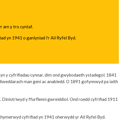
 am y tro cyntaf.
ad yn 1941 o ganlyniad i'r Ail Ryfel Byd.
yn y cyfrifiadau cynnar, dim ond gwybodaeth ystadegol. 1841
u diweddarach man geni ac anabledd. O 1891 gofynnwyd pa iaith
. Dinistriwyd y ffurflenni gwreiddiol. Ond roedd cyfrifiad 1911
chymerwyd cyfrifiad yn 1941 oherwydd yr Ail Ryfel Byd.