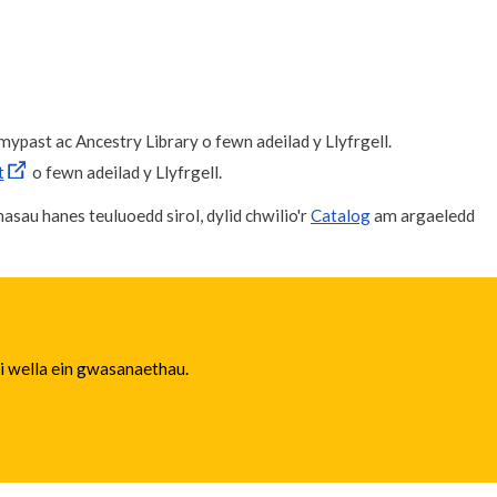
past ac Ancestry Library o fewn adeilad y Llyfrgell.
t
o fewn adeilad y Llyfrgell.
sau hanes teuluoedd sirol, dylid chwilio'r
Catalog
am argaeledd
 i wella ein gwasanaethau.