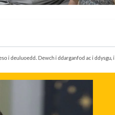
so i deuluoedd. Dewch i ddarganfod ac i ddysgu, i 