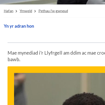
Hafan
Ymweld
Pethau i'w gwneud
Yn yr adran hon
Mae mynediad i'r Llyfrgell am ddim ac mae croe
bawb.