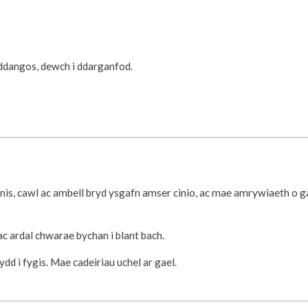
ddangos, dewch i ddarganfod.
nis, cawl ac ambell bryd ysgafn amser cinio, ac mae amrywiaeth o ga
ac ardal chwarae bychan i blant bach.
dd i fygis. Mae cadeiriau uchel ar gael.