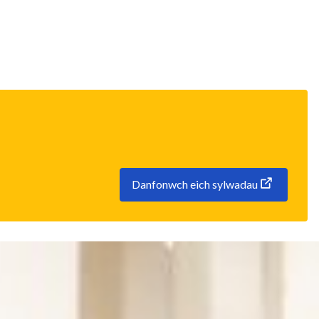
Danfonwch eich sylwadau