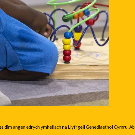
does dim angen edrych ymhellach na Llyfrgell Genedlaethol Cymru, A