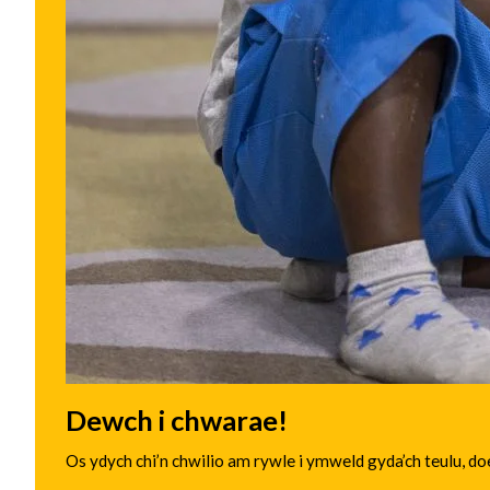
Dewch i chwarae!
Os ydych chi’n chwilio am rywle i ymweld gyda’ch teulu, 