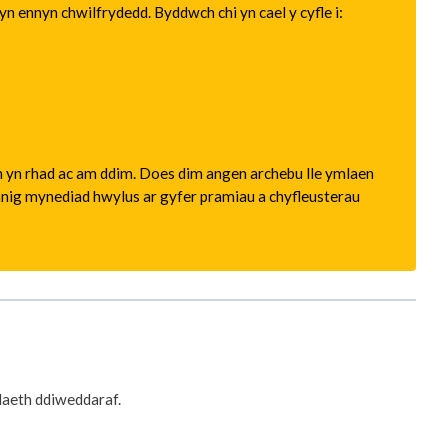
 ennyn chwilfrydedd. Byddwch chi yn cael y cyfle i:
an yn rhad ac am ddim. Does dim angen archebu lle ymlaen
cynnig mynediad hwylus ar gyfer pramiau a chyfleusterau
daeth ddiweddaraf.