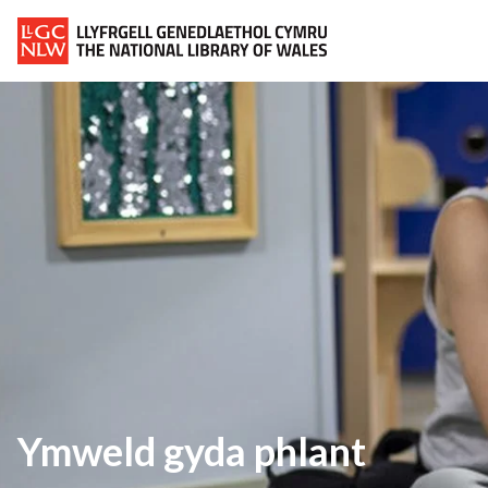
Ymweld gyda phlant