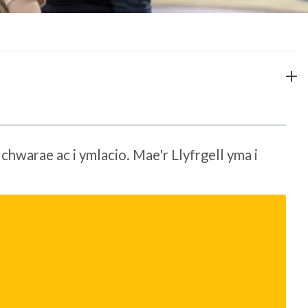
chwarae ac i ymlacio. Mae'r Llyfrgell yma i