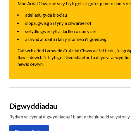
Mae Ardal Chwarae yn y Llyfrgell ar gyfer plant o dan 5 o
adeiladu gyda blociau
siopa, gwisgo i fyny a chwarae rôl
sefydlu gwersyll a darllen o dan y sêr
a mynd ar daith i lan y môr neu i'r goedwig
Gallwch ddod i ymweld â’r Ardal Chwarae fel teulu, fel grŵ
llaw – dewch i’r Llyfrgell Genedlaethol a dilyn yr arwyddi
newid cewyn.
Digwyddiadau
Rydym yn cynnal digwyddiadau i blant a theuluoedd yn ystod 