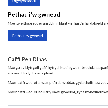
Digwyddiadau
Pethau i'w gwneud
Mae gweithgareddau am ddim i blant yn rhai o'n hardaloedd ar
Pethau i'w gwneud
Caffi Pen Dinas
Mae gan y Llyfrgell gaffi hyfryd. Mae'n gweini brechdanau,pani
amryw ddiodydd oer a phoeth.
Mae'r caffi wedi ei ailwampio'n ddiweddar, gyda chelfi newydd 
Mae'r caffi wedi ei leoli ar y llawr gwaelod, gyda mynediad rhwy