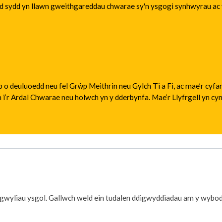
ed sydd yn llawn gweithgareddau chwarae sy'n ysgogi synhwyrau ac yn
p o deuluoedd neu fel Grŵp Meithrin neu Gylch Ti a Fi, ac mae’r cyf
on i’r Ardal Chwarae neu holwch yn y dderbynfa. Mae’r Llyfrgell yn 
y gwyliau ysgol. Gallwch weld ein tudalen ddigwyddiadau am y wybo