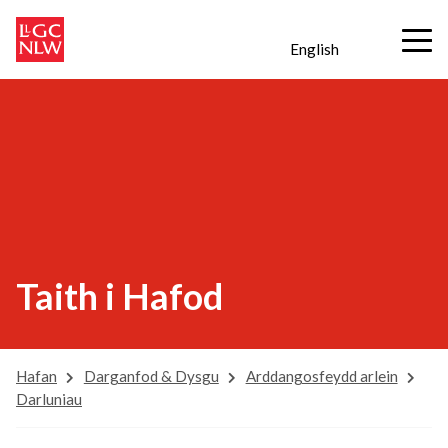
English
Taith i Hafod
Hafan
Darganfod & Dysgu
Arddangosfeydd arlein
Darluniau