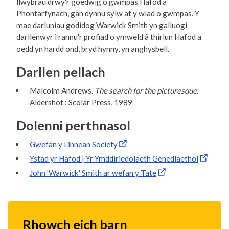
llwybrau drwy'r goedwig o gwmpas Hafod a
Phontarfynach, gan dynnu sylw at y wlad o gwmpas. Y
mae darluniau godidog Warwick Smith yn galluogi
darllenwyr i rannu'r profiad o ymweld â thirlun Hafod a
oedd yn hardd ond, bryd hynny, yn anghysbell.
Darllen pellach
Malcolm Andrews.
The search for the picturesque
.
Aldershot : Scolar Press, 1989
Dolenni perthnasol
Gwefan y Linnean Society
Ystad yr Hafod | Yr Ymddiriedolaeth Genedlaethol
John 'Warwick' Smith ar wefan y Tate
Rhowch eich barn