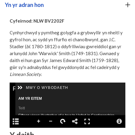
Yn yr adran hon
Cyfeirnod: NLW BV2202F
Cynhyrchwyd y pymtheg golygfa a grybwyllir yn nheitl y
gyfrol hon, ac sydd yn ffurfio ei chanolbwynt, gan J.C.
Stadler (
bl
. 1780-1812) o ddyfrlliwiau gwreiddiol gan yr
arlunydd John 'Warwick' Smith (1749-1831). Gwnaed y
daith ei hun gan Syr James Edward Smith (1759-1828),
gŵr sy'n adnabyddus fel gwyddonydd ac fel cadeirydd y
Linnean Society
.
Y daith