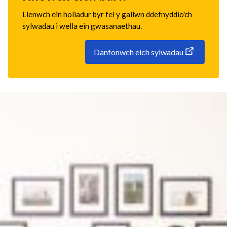
Llenwch ein holiadur byr fel y gallwn ddefnyddio'ch
sylwadau i wella ein gwasanaethau.
Danfonwch eich sylwadau