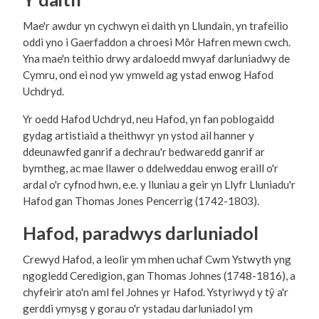
Mae'r awdur yn cychwyn ei daith yn Llundain, yn trafeilio
oddi yno i Gaerfaddon a chroesi Môr Hafren mewn cwch.
Yna mae'n teithio drwy ardaloedd mwyaf darluniadwy de
Cymru, ond ei nod yw ymweld ag ystad enwog Hafod
Uchdryd.
Yr oedd Hafod Uchdryd, neu Hafod, yn fan poblogaidd
gydag artistiaid a theithwyr yn ystod ail hanner y
ddeunawfed ganrif a dechrau'r bedwaredd ganrif ar
bymtheg, ac mae llawer o ddelweddau enwog eraill o'r
ardal o'r cyfnod hwn, e.e. y lluniau a geir yn Llyfr Lluniadu'r
Hafod gan Thomas Jones Pencerrig (1742-1803).
Hafod, paradwys darluniadol
Crewyd Hafod, a leolir ym mhen uchaf Cwm Ystwyth yng
ngogledd Ceredigion, gan Thomas Johnes (1748-1816), a
chyfeirir ato'n aml fel Johnes yr Hafod. Ystyriwyd y tŷ a'r
gerddi ymysg y gorau o'r ystadau darluniadol ym