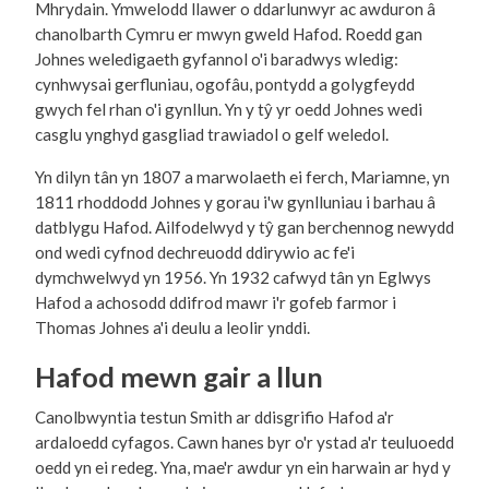
Mhrydain. Ymwelodd llawer o ddarlunwyr ac awduron â
chanolbarth Cymru er mwyn gweld Hafod. Roedd gan
Johnes weledigaeth gyfannol o'i baradwys wledig:
cynhwysai gerfluniau, ogofâu, pontydd a golygfeydd
gwych fel rhan o'i gynllun. Yn y tŷ yr oedd Johnes wedi
casglu ynghyd gasgliad trawiadol o gelf weledol.
Yn dilyn tân yn 1807 a marwolaeth ei ferch, Mariamne, yn
1811 rhoddodd Johnes y gorau i'w gynlluniau i barhau â
datblygu Hafod. Ailfodelwyd y tŷ gan berchennog newydd
ond wedi cyfnod dechreuodd ddirywio ac fe'i
dymchwelwyd yn 1956. Yn 1932 cafwyd tân yn Eglwys
Hafod a achosodd ddifrod mawr i'r gofeb farmor i
Thomas Johnes a'i deulu a leolir ynddi.
Hafod mewn gair a llun
Canolbwyntia testun Smith ar ddisgrifio Hafod a'r
ardaloedd cyfagos. Cawn hanes byr o'r ystad a'r teuluoedd
oedd yn ei redeg. Yna, mae'r awdur yn ein harwain ar hyd y