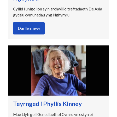
Cyllid i unigolion sy'n archwilio treftadaeth De Asia
gyda'u cymunedau yng Nghymru
Darllen mwy
Teyrnged i Phyllis Kinney
Mae Llyfrgell Genedlaethol Cymru yn estyn ei