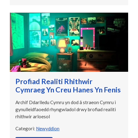
Profiad Realiti Rhithwir
Cymraeg Yn Creu Hanes Yn Fenis
Archif Ddarlledu Cymru yn dod â straeon Cymru i
gynulleidfaoedd rhyngwladol drwy brofiad realiti
rhithwir arloesol
Categori:
Newyddion