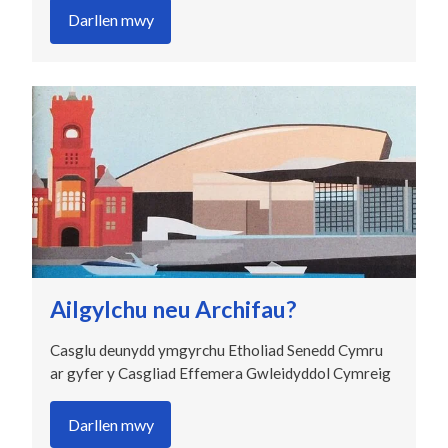
Darllen mwy
Ailgylchu neu Archifau?
Casglu deunydd ymgyrchu Etholiad Senedd Cymru
ar gyfer y Casgliad Effemera Gwleidyddol Cymreig
Darllen mwy