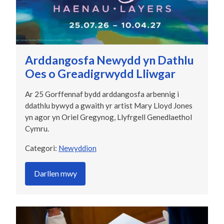
Arddangosfa Newydd yn Dathlu
Oes o Greadigrwydd Lliwgar
Ar 25 Gorffennaf bydd arddangosfa arbennig i
ddathlu bywyd a gwaith yr artist Mary Lloyd Jones
yn agor yn Oriel Gregynog, Llyfrgell Genedlaethol
Cymru.
Categori:
Newyddion
Darllen mwy