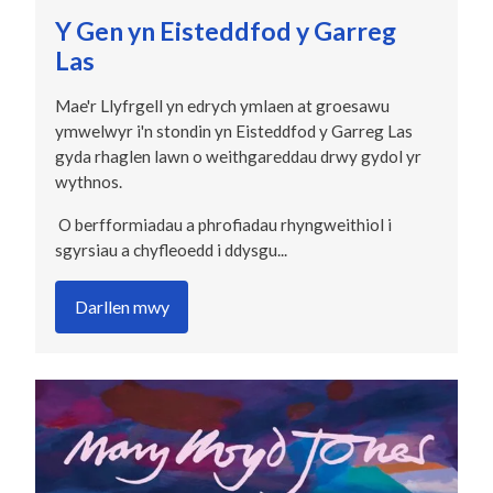
Y Gen yn Eisteddfod y Garreg
Las
Mae'r Llyfrgell yn edrych ymlaen at groesawu
ymwelwyr i'n stondin yn Eisteddfod y Garreg Las
gyda rhaglen lawn o weithgareddau drwy gydol yr
wythnos.
O berfformiadau a phrofiadau rhyngweithiol i
sgyrsiau a chyfleoedd i ddysgu...
Darllen mwy