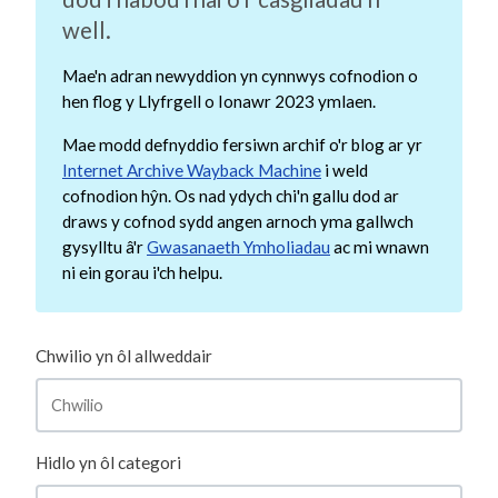
well.
Mae'n adran newyddion yn cynnwys cofnodion o
hen flog y Llyfrgell o Ionawr 2023 ymlaen.
Mae modd defnyddio fersiwn archif o'r blog ar yr
Internet Archive Wayback Machine
i weld
cofnodion hŷn. Os nad ydych chi'n gallu dod ar
draws y cofnod sydd angen arnoch yma gallwch
gysylltu â'r
Gwasanaeth Ymholiadau
ac mi wnawn
ni ein gorau i'ch helpu.
Chwilio yn ôl allweddair
Hidlo yn ôl categori