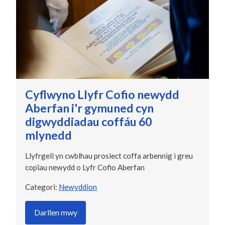
Cyflwyno Llyfr Cofio newydd
Aberfan i'r gymuned cyn
digwyddiadau coffáu 60
mlynedd
Llyfrgell yn cwblhau prosiect coffa arbennig i greu
copïau newydd o Lyfr Cofio Aberfan
Categori:
Newyddion
Darllen mwy