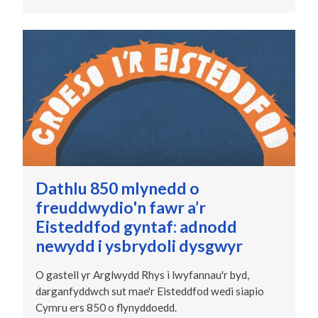
Dathlu 850 mlynedd o
freuddwydio'n fawr a’r
Eisteddfod gyntaf: adnodd
newydd i ysbrydoli dysgwyr
O gastell yr Arglwydd Rhys i lwyfannau'r byd,
darganfyddwch sut mae'r Eisteddfod wedi siapio
Cymru ers 850 o flynyddoedd.