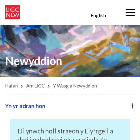
English
Newyddion
Hafan
Am LlGC
Y Wasg a Newyddion
Yn yr adran hon
Dilynwch holl straeon y Llyfrgell a
dod i nabod rhai o'r casgliadau'n