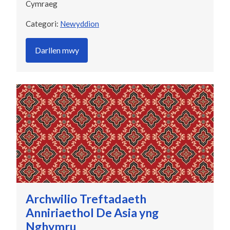
Cymraeg
Categori:
Newyddion
Darllen mwy
Archwilio Treftadaeth
Anniriaethol De Asia yng
Nghymru