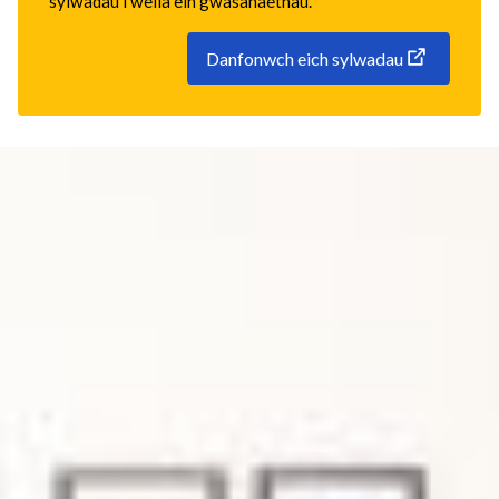
sylwadau i wella ein gwasanaethau.
Danfonwch eich sylwadau