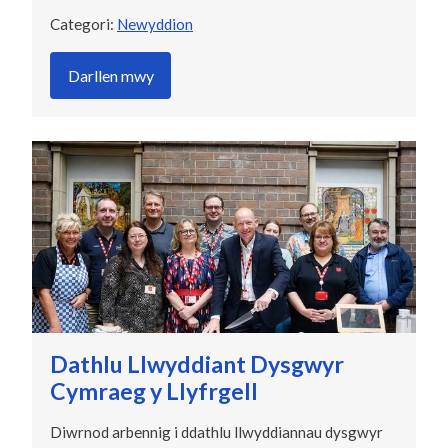
Categori:
Newyddion
Darllen mwy
Dathlu Llwyddiant Dysgwyr
Cymraeg y Llyfrgell
Diwrnod arbennig i ddathlu llwyddiannau dysgwyr