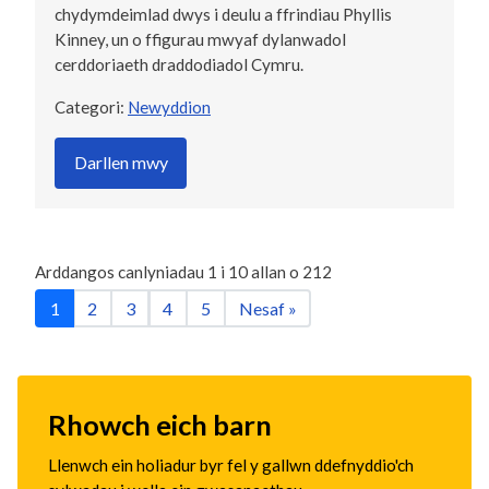
chydymdeimlad dwys i deulu a ffrindiau Phyllis
Kinney, un o ffigurau mwyaf dylanwadol
cerddoriaeth draddodiadol Cymru.
Categori:
Newyddion
Darllen mwy
Arddangos canlyniadau
1
i
10
allan o
212
1
2
3
4
5
Nesaf »
Rhowch eich barn
Llenwch ein holiadur byr fel y gallwn ddefnyddio'ch