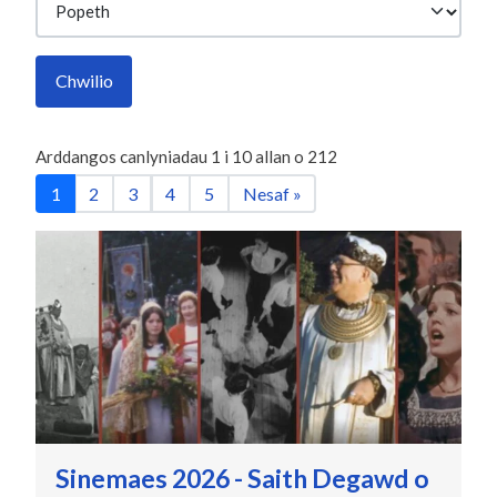
Chwilio
Arddangos canlyniadau
1
i
10
allan o
212
1
2
3
4
5
Nesaf »
Sinemaes 2026 - Saith Degawd o