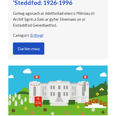
'Steddfod: 1926-1996
Golwg agosach ar ddetholiad eleni o ffilmiau o'r
Archif Sgrin a Sain ar gyfer Sinemaes yn yr
Eisteddfod Genedlaethol.
Categori:
Erthygl
Darllen mwy