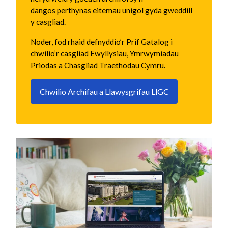
dangos perthynas eitemau unigol gyda gweddill
y casgliad.
Noder, fod rhaid defnyddio’r Prif Gatalog i
chwilio’r casgliad Ewyllysiau, Ymrwymiadau
Priodas a Chasgliad Traethodau Cymru.
Chwilio Archifau a Llawysgrifau LlGC