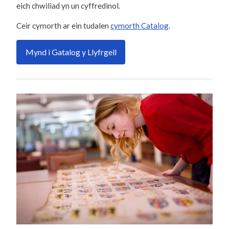
eich chwiliad yn un cyffredinol.
Ceir cymorth ar ein tudalen
cymorth Catalog
.
Mynd i Gatalog y Llyfrgell