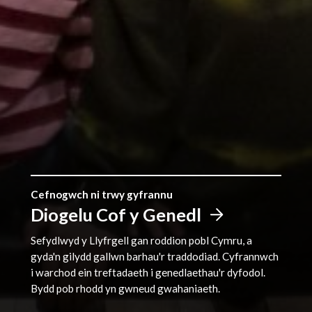
Cefnogwch ni trwy gyfrannu
Diogelu Cof y Genedl
Sefydlwyd y Llyfrgell gan roddion pobl Cymru, a
gyda'n gilydd gallwn barhau'r traddodiad. Cyfrannwch
i warchod ein treftadaeth i genedlaethau'r dyfodol.
Bydd pob rhodd yn gwneud gwahaniaeth.