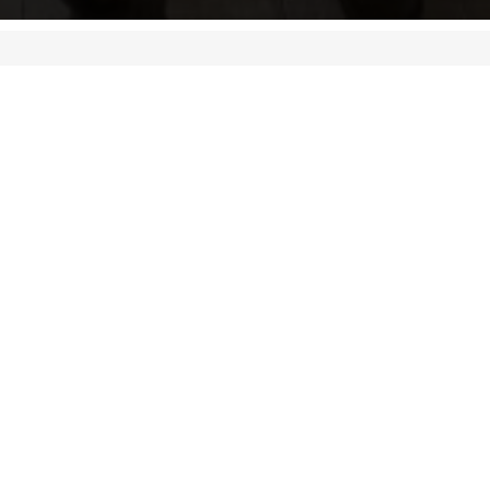
Cyfeiriad
Llyfrgell Genedlaethol Cymru
Aberystwyth
Ceredigion
SY23 3BU
Gweld ar fap
Oriau Agor Cyffredinol
Cysylltiwch â ni
Am LlGC