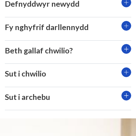
Defnyddwyr newydd
Fy nghyfrif darllennydd
Beth gallaf chwilio?
Sut i chwilio
Sut i archebu