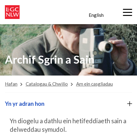
English
Archif Sgrin a Sain
Hafan
Catalogau & Chwilio
Am ein casgliadau
Yn yr adran hon
Yn diogelu a dathlu ein hetifeddiaeth sain a
delweddau symudol.