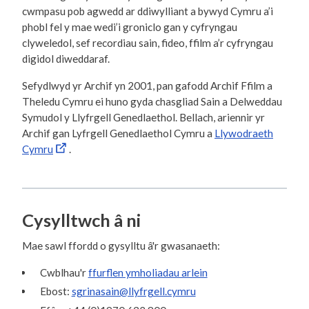
cwmpasu pob agwedd ar ddiwylliant a bywyd Cymru a’i
phobl fel y mae wedi’i groniclo gan y cyfryngau
clyweledol, sef recordiau sain, fideo, ffilm a’r cyfryngau
digidol diweddaraf.
Sefydlwyd yr Archif yn 2001, pan gafodd Archif Ffilm a
Theledu Cymru ei huno gyda chasgliad Sain a Delweddau
Symudol y Llyfrgell Genedlaethol. Bellach, ariennir yr
Archif gan Lyfrgell Genedlaethol Cymru a
Llywodraeth
Cymru
.
Cysylltwch â ni
Mae sawl ffordd o gysylltu â'r gwasanaeth:
Cwblhau'r
ffurflen ymholiadau arlein
Ebost:
sgrinasain@llyfrgell.cymru