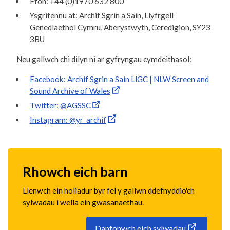
Ffôn: +44 (0)1970 632 800
Ysgrifennu at: Archif Sgrin a Sain, Llyfrgell
Genedlaethol Cymru, Aberystwyth, Ceredigion, SY23
3BU
Neu gallwch chi dilyn ni ar gyfryngau cymdeithasol:
Facebook: Archif Sgrin a Sain LlGC | NLW Screen and
Sound Archive of Wales
Twitter: @AGSSC
Instagram: @yr_archif
Rhowch eich barn
Llenwch ein holiadur byr fel y gallwn ddefnyddio'ch
sylwadau i wella ein gwasanaethau.
Danfonwch eich sylwadau