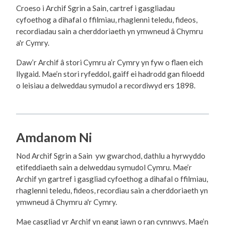
Croeso i Archif Sgrin a Sain, cartref i gasgliadau
cyfoethog a dihafal o ffilmiau, rhaglenni teledu, fideos,
recordiadau sain a cherddoriaeth yn ymwneud â Chymru
a'r Cymry.
Daw’r Archif â stori Cymru a’r Cymry yn fyw o flaen eich
llygaid. Mae’n stori ryfeddol, gaiff ei hadrodd gan filoedd
o leisiau a delweddau symudol a recordiwyd ers 1898.
Amdanom Ni
Nod Archif Sgrin a Sain yw gwarchod, dathlu a hyrwyddo
etifeddiaeth sain a delweddau symudol Cymru. Mae’r
Archif yn gartref i gasgliad cyfoethog a dihafal o ffilmiau,
rhaglenni teledu, fideos, recordiau sain a cherddoriaeth yn
ymwneud â Chymru a'r Cymry.
Mae casgliad yr Archif yn eang iawn o ran cynnwys. Mae’n