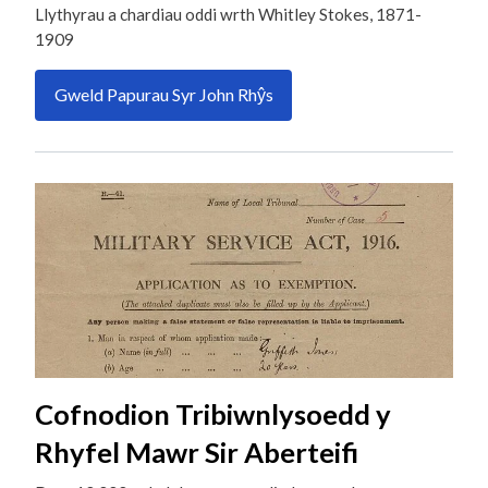
Llythyrau a chardiau oddi wrth Whitley Stokes, 1871-
1909
Gweld Papurau Syr John Rhŷs
Cofnodion Tribiwnlysoedd y
Rhyfel Mawr Sir Aberteifi