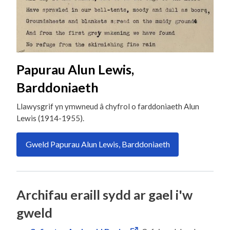
Papurau Alun Lewis,
Barddoniaeth
Llawysgrif yn ymwneud â chyfrol o farddoniaeth Alun
Lewis (1914-1955).
Gweld Papurau Alun Lewis, Barddoniaeth
Archifau eraill sydd ar gael i'w
gweld