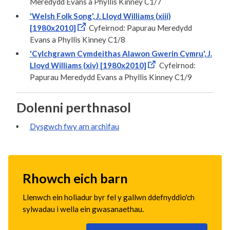
Meredydd Evans a Phyllis Kinney C1/7
'Welsh Folk Song', J. Lloyd Williams (xiii)
[1980x2010]
Cyfeirnod: Papurau Meredydd
Evans a Phyllis Kinney C1/8
'Cylchgrawn Cymdeithas Alawon Gwerin Cymru', J.
Lloyd Williams (xiv) [1980x2010]
Cyfeirnod:
Papurau Meredydd Evans a Phyllis Kinney C1/9
Dolenni perthnasol
Dysgwch fwy am archifau
Rhowch eich barn
Llenwch ein holiadur byr fel y gallwn ddefnyddio'ch
sylwadau i wella ein gwasanaethau.