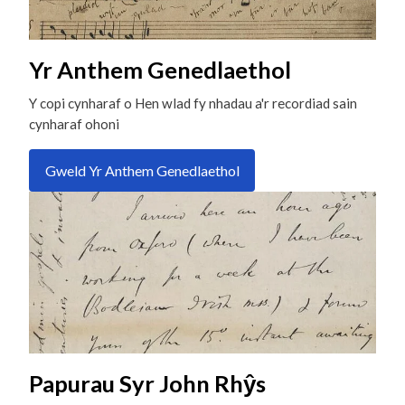
Yr Anthem Genedlaethol
Y copi cynharaf o Hen wlad fy nhadau a'r recordiad sain
cynharaf ohoni
Gweld Yr Anthem Genedlaethol
Papurau Syr John Rhŷs