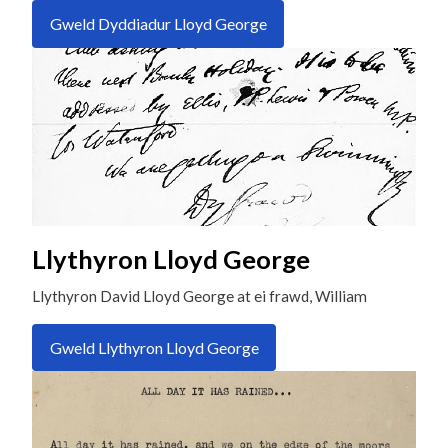
Gweld Dyddiadur Lloyd George
Llythyron Lloyd George
Llythyron David Lloyd George at ei frawd, William
Gweld Llythyron Lloyd George