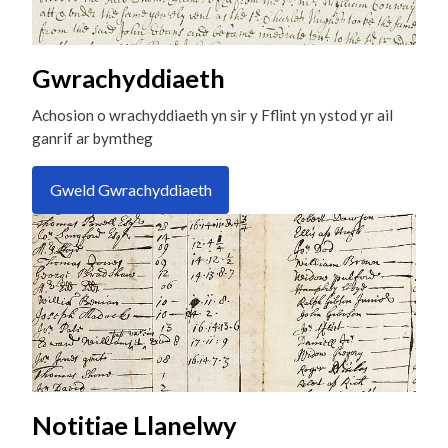
Gwrachyddiaeth
Achosion o wrachyddiaeth yn sir y Fflint yn ystod yr ail
ganrif ar bymtheg
Gweld Gwrachyddiaeth
Notitiae Llanelwy