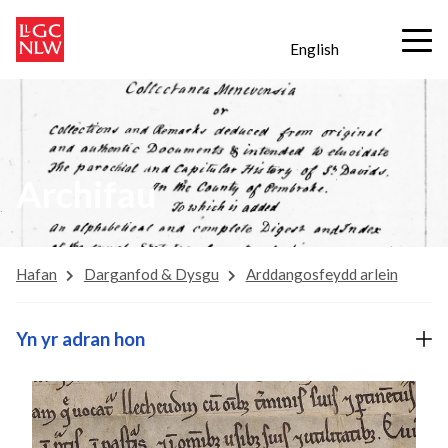
English
Archifau
Hafan
Darganfod & Dysgu
Arddangosfeydd arlein
Yn yr adran hon