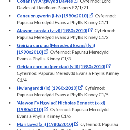
Cofiant yr Arglwydd Davies
Cyfeirnod: Lord
Davies of Llandinam Papers E2/1/21
Caneuon gwerin (i-iv) [1980x2010]
Cyfeirnod:
Papurau Meredydd Evans a Phyllis Kinney C1/1
Alawon carolau (v-vi) [1980x2010]
Cyfeirnod:
Papurau Meredydd Evans a Phyllis Kinney C1/2
Geiriau carolau (Meredydd Evans) (vii)
[1990x2010]
Cyfeirnod: Papurau Meredydd
Evans a Phyllis Kinney C1/3
Geiriau carolau (pynciau) (viii) [1980x2010]
Cyfeirnod: Papurau Meredydd Evans a Phyllis Kinney
C1/4
Hwiangerddi (ix) [1980x2010]
Cyfeirnod:
Papurau Meredydd Evans a Phyllis Kinney C1/5
'Alawon Fy Ngwlad', Nicholas Bennett (x-xi)
[1980x2010]
Cyfeirnod: Papurau Meredydd
Evans a Phyllis Kinney C1/6
Mari Lwyd (xii) [1980x2010]
Cyfeirnod: Papurau