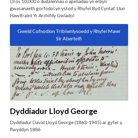
Dros 10,000 o dudalennau o apeliadau yn erbyn
gwasanaeth gorfodol yn ystod y Rhyfel Byd Cyntaf. Llun
Hawlfraint Yr Archifdy Gwladol
Gweld Cofnodion Tribiwnlysoedd y Rhyfel Mawr
Sir Aberteifi
Dyddiadur Lloyd George
Dyddiadur David Lloyd George (1863-1945) ar gyfer y
flwyddyn 1886