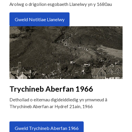
Arolwg o drigolion esgobaeth Llanelwy yn y 1680au
Gweld Notitiae Llanelwy
Trychineb Aberfan 1966
Detholiad o eitemau digideiddiedig yn ymwneud â
Thrychineb Aberfan ar Hydref 21ain, 1966
Gweld Trychineb Aberfan 1966