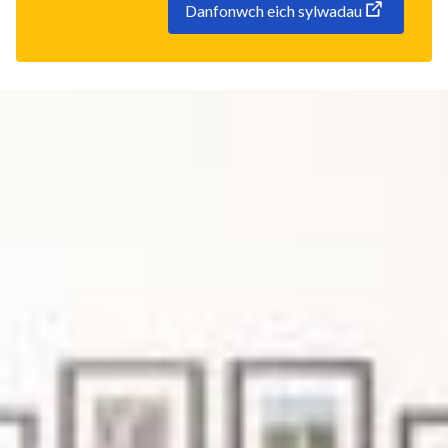
Danfonwch eich sylwadau