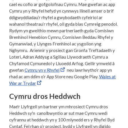
cael eu cofio ar gofgolofnau Cymru. Mae gwefan ac app
Cymru yn y Rhyfel hefyd yn cynnwys llinell amser o brif
ddigwyddiadau’r rhyfel a gwybodaeth cyfeiriol ar
wahanol theatrau’r rhyfel, oll gyda blas Cymreig penodol.
Rydym yn gweithio mewn partneriaeth gyda Comisiwn
Brenhinol Henebion Cymru, Comisiwn Beddau Rhyfel y
Gymanwlad, y Llynges Frenhinol ac ysgolion yng
Nghymru. Ariennir y prosiect gan Gronfa Treftadaeth y
Loteri, Adran Addysg a Sgiliau Llywodraeth Cymru a
Chyfamod Cymunedol y Lluoedd Arfog. Gellir ymweld â
gwefan
Cymru yn y Rhyfel
neu lawrlwytho’r app yn
rhad ac am ddim o’r App Store neu Google Play.
Wales at
War ar Trydar
Cymru dros Heddwch
Mae'r Llyfrgell yn bartner ym mhrosiect Cymru dros
Heddwch sy'n canolbwyntio ar sut mae Cymru wedi
cyfrannu at heddwch yn y 100 mlynedd ers y Rhyfel Byd
Cyntaf. Fel rhan o’r prosiect, bydd y Llyfrgell yn digido