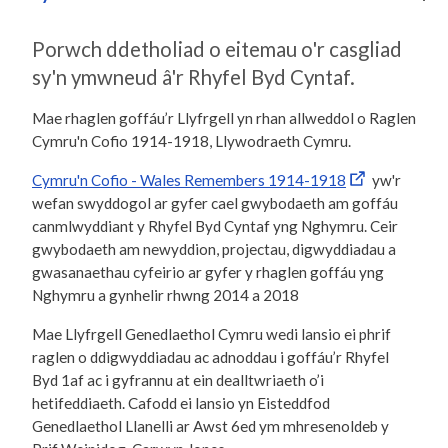
Porwch ddetholiad o eitemau o'r casgliad
sy'n ymwneud â'r Rhyfel Byd Cyntaf.
Mae rhaglen goffáu’r Llyfrgell yn rhan allweddol o Raglen
Cymru'n Cofio 1914-1918, Llywodraeth Cymru.
Cymru'n Cofio - Wales Remembers 1914-1918
yw'r
wefan swyddogol ar gyfer cael gwybodaeth am goffáu
canmlwyddiant y Rhyfel Byd Cyntaf yng Nghymru. Ceir
gwybodaeth am newyddion, projectau, digwyddiadau a
gwasanaethau cyfeirio ar gyfer y rhaglen goffáu yng
Nghymru a gynhelir rhwng 2014 a 2018
Mae Llyfrgell Genedlaethol Cymru wedi lansio ei phrif
raglen o ddigwyddiadau ac adnoddau i goffáu’r Rhyfel
Byd 1af ac i gyfrannu at ein dealltwriaeth o’i
hetifeddiaeth. Cafodd ei lansio yn Eisteddfod
Genedlaethol Llanelli ar Awst 6ed ym mhresenoldeb y