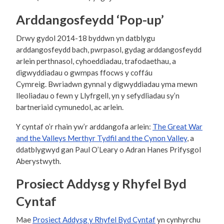
Arddangosfeydd ‘Pop-up’
Drwy gydol 2014-18 byddwn yn datblygu
arddangosfeydd bach, pwrpasol, gydag arddangosfeydd
arlein perthnasol, cyhoeddiadau, trafodaethau, a
digwyddiadau o gwmpas ffocws y coffáu
Cymreig. Bwriadwn gynnal y digwyddiadau yma mewn
lleoliadau o fewn y Llyfrgell, yn y sefydliadau sy’n
bartneriaid cymunedol, ac arlein.
Y cyntaf o’r rhain yw’r arddangofa arlein:
The Great War
and the Valleys Merthyr Tydfil and the Cynon Valley
, a
ddatblygwyd gan Paul O’Leary o Adran Hanes Prifysgol
Aberystwyth.
Prosiect Addysg y Rhyfel Byd
Cyntaf
Mae
Prosiect Addysg y Rhyfel Byd Cyntaf
yn cynhyrchu