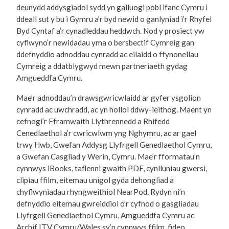
deunydd addysgiadol sydd yn galluogi pobl ifanc Cymru i
ddeall sut y bu i Gymru a’r byd newid o ganlyniad i’r Rhyfel
Byd Cyntaf a’r cynadleddau heddwch. Nod y prosiect yw
cyflwyno’r newidadau yma o bersbectif Cymreig gan
ddefnyddio adnoddau cynradd ac eilaidd o ffynonellau
Cymreig a ddatblygwyd mewn partneriaeth gydag
Amgueddfa Cymru.
Mae’r adnoddau’n drawsgwricwlaidd ar gyfer ysgolion
cynradd ac uwchradd, ac yn hollol ddwy-ieithog. Maent yn
cefnogi’r Fframwaith Llythrennedd a Rhifedd
Cenedlaethol a’r cwricwlwm yng Nghymru, ac ar gael
trwy Hwb, Gwefan Addysg Llyfrgell Genedlaethol Cymru,
a Gwefan Casgliad y Werin, Cymru. Mae’r fformatau’n
cynnwys iBooks, taflenni gwaith PDF, cynlluniau gwersi,
clipiau ffilm, eitemau unigol gyda dehongliad a
chyflwyniadau rhyngweithiol NearPod. Rydyn ni’n
defnyddio eitemau gwreiddiol o’r cyfnod o gasgliadau
Llyfrgell Genedlaethol Cymru, Amgueddfa Cymru ac
Archif ITV Cymru/Wales sy’n cynnwys ffilm, fideo,