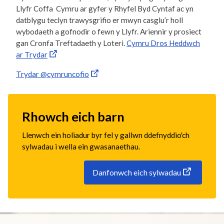
Llyfr Coffa Cymru ar gyfer y Rhyfel Byd Cyntaf ac yn
datblygu teclyn trawysgrifio er mwyn casglu’r holl
wybodaeth a gofnodir o fewn y Llyfr. Ariennir y prosiect
gan Cronfa Treftadaeth y Loteri.
Cymru Dros Heddwch
ar Trydar
Trydar @cymruncofio
Rhowch eich barn
Llenwch ein holiadur byr fel y gallwn ddefnyddio'ch
sylwadau i wella ein gwasanaethau.
Danfonwch eich sylwadau