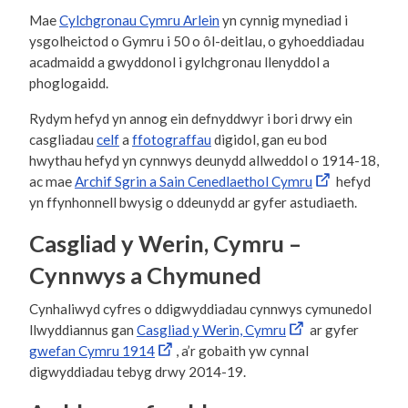
Mae
Cylchgronau Cymru Arlein
yn cynnig mynediad i
ysgolheictod o Gymru i 50 o ôl-deitlau, o gyhoeddiadau
acadmaidd a gwyddonol i gylchgronau llenyddol a
phoglogaidd.
Rydym hefyd yn annog ein defnyddwyr i bori drwy ein
casgliadau
celf
a
ffotograffau
digidol, gan eu bod
hwythau hefyd yn cynnwys deunydd allweddol o 1914-18,
ac mae
Archif Sgrin a Sain Cenedlaethol Cymru
hefyd
yn ffynhonnell bwysig o ddeunydd ar gyfer astudiaeth.
Casgliad y Werin, Cymru –
Cynnwys a Chymuned
Cynhaliwyd cyfres o ddigwyddiadau cynnwys cymunedol
llwyddiannus gan
Casgliad y Werin, Cymru
ar gyfer
gwefan Cymru 1914
, a’r gobaith yw cynnal
digwyddiadau tebyg drwy 2014-19.