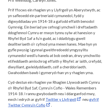
Prif Weinidog, Carwyn Jones.
Prif ffocws ein rhaglen yn y Llyfrgell yn Aberystwyth, ac
yn safleoedd ein partneriaid cymunedol, fydd y
digwyddiadau ym 1914-18 a gafodd effaith benodol
Gymreig. Ein bwriad yw cefnogi ymchwil i dreftadaeth
ddogfennol Cymru er mwyn tynnu sylw at hanesion y
Rhyfel Byd 1af a fu’n gudd, ac i ddatblygu gwell
dealltwriaeth o’r cyfnod yma mewn hanes. Mae hyn yn
gyfle pwysig i gynnal gweithredoedd ymgysylltu
cymunedol wedi’u hanelu at bob oedran, drwy ymchwilio
etifeddiaeth amlochrog effaith y Rhyfel: ar iaith, crefydd,
diwylliant, gwleidyddiaeth, celf a cherddoriaeth.
Gwahoddwn bawb i gymeryd rhan yn y rhaglen yma.
Cyd-destun ein rhaglen yw Rhaglen Llywodraeth Cymru
o'r Rhyfel Byd 1af, Cymru’n Cofio - Wales Remembers
1914-18. I rannu gwybodaeth neu i ddarganfod mwy,
ewch i edrych ar gyfrif
Twitter y Llyfrgell
neu
gyfrif
Twitter Cymru’n Cofio
.