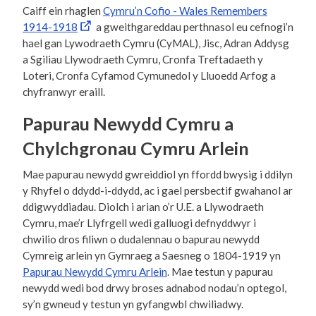
Caiff ein rhaglen
Cymru’n Cofio - Wales Remembers
1914-1918
a gweithgareddau perthnasol eu cefnogi’n
hael gan Lywodraeth Cymru (CyMAL), Jisc, Adran Addysg
a Sgiliau Llywodraeth Cymru, Cronfa Treftadaeth y
Loteri, Cronfa Cyfamod Cymunedol y Lluoedd Arfog a
chyfranwyr eraill.
Papurau Newydd Cymru a
Chylchgronau Cymru Arlein
Mae papurau newydd gwreiddiol yn ffordd bwysig i ddilyn
y Rhyfel o ddydd-i-ddydd, ac i gael persbectif gwahanol ar
ddigwyddiadau. Diolch i arian o’r U.E. a Llywodraeth
Cymru, mae’r Llyfrgell wedi galluogi defnyddwyr i
chwilio dros filiwn o dudalennau o bapurau newydd
Cymreig arlein yn Gymraeg a Saesneg o 1804-1919 yn
Papurau Newydd Cymru Arlein
. Mae testun y papurau
newydd wedi bod drwy broses adnabod nodau’n optegol,
sy’n gwneud y testun yn gyfangwbl chwiliadwy.