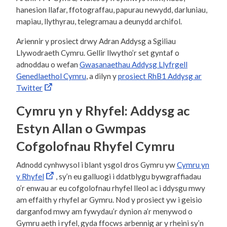
hanesion llafar, ffotograffau, papurau newydd, darluniau,
mapiau, llythyrau, telegramau a deunydd archifol.
Ariennir y prosiect drwy Adran Addysg a Sgiliau
Llywodraeth Cymru. Gellir llwytho’r set gyntaf o
adnoddau o wefan
Gwasanaethau Addysg Llyfrgell
Genedlaethol Cymru
, a dilyn y
prosiect RhB1 Addysg ar
Twitter
Cymru yn y Rhyfel: Addysg ac
Estyn Allan o Gwmpas
Cofgolofnau Rhyfel Cymru
Adnodd cynhwysol i blant ysgol dros Gymru yw
Cymru yn
y Rhyfel
, sy’n eu galluogi i ddatblygu bywgraffiadau
o’r enwau ar eu cofgolofnau rhyfel lleol ac i ddysgu mwy
am effaith y rhyfel ar Gymru. Nod y prosiect yw i geisio
darganfod mwy am fywydau’r dynion a’r menywod o
Gymru aeth i ryfel, gyda ffocws arbennig ar y rheini sy’n