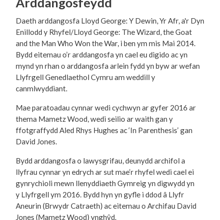
Arddangosfeydd
Daeth arddangosfa Lloyd George: Y Dewin, Yr Afr, a'r Dyn
Enillodd y Rhyfel/Lloyd George: The Wizard, the Goat
and the Man Who Won the War, i ben ym mis Mai 2014.
Bydd eitemau o’r arddangosfa yn cael eu digido ac yn
mynd yn rhan o arddangosfa arlein fydd yn byw ar wefan
Llyfrgell Genedlaethol Cymru am weddill y
canmlwyddiant.
Mae paratoadau cynnar wedi cychwyn ar gyfer 2016 ar
thema Mametz Wood, wedi seilio ar waith gan y
ffotgraffydd Aled Rhys Hughes ac ‘In Parenthesis’ gan
David Jones.
Bydd arddangosfa o lawysgrifau, deunydd archifol a
llyfrau cynnar yn edrych ar sut mae’r rhyfel wedi cael ei
gynrychioli mewn llenyddiaeth Gymreig yn digwydd yn
y Llyfrgell ym 2016. Bydd hyn yn gyfle i ddod â Llyfr
Aneurin (Brwydr Catraeth) ac eitemau o Archifau David
Jones (Mametz Wood) ynghŷd.