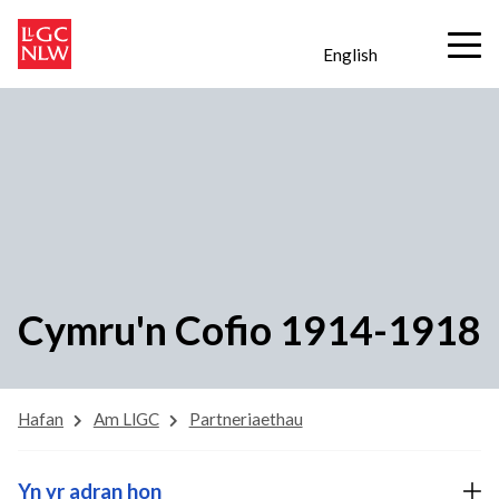
English
Cymru'n Cofio 1914-1918
Hafan
Am LlGC
Partneriaethau
Yn yr adran hon