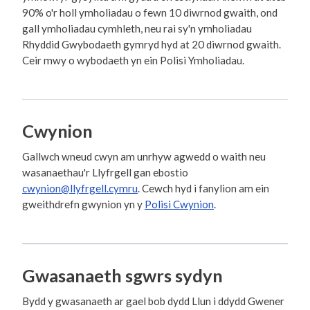
90% o'r holl ymholiadau o fewn 10 diwrnod gwaith, ond
gall ymholiadau cymhleth, neu rai sy'n ymholiadau
Rhyddid Gwybodaeth gymryd hyd at 20 diwrnod gwaith.
Ceir mwy o wybodaeth yn ein Polisi Ymholiadau.
Cwynion
Gallwch wneud cwyn am unrhyw agwedd o waith neu
wasanaethau'r Llyfrgell gan ebostio
cwynion@llyfrgell.cymru
. Cewch hyd i fanylion am ein
gweithdrefn gwynion yn y
Polisi Cwynion
.
Gwasanaeth sgwrs sydyn
Bydd y gwasanaeth ar gael bob dydd Llun i ddydd Gwener