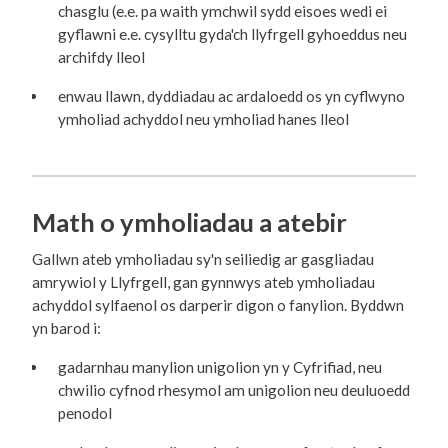
chasglu (e.e. pa waith ymchwil sydd eisoes wedi ei
gyflawni e.e. cysylltu gyda'ch llyfrgell gyhoeddus neu
archifdy lleol
enwau llawn, dyddiadau ac ardaloedd os yn cyflwyno
ymholiad achyddol neu ymholiad hanes lleol
Math o ymholiadau a atebir
Gallwn ateb ymholiadau sy'n seiliedig ar gasgliadau
amrywiol y Llyfrgell, gan gynnwys ateb ymholiadau
achyddol sylfaenol os darperir digon o fanylion. Byddwn
yn barod i:
gadarnhau manylion unigolion yn y Cyfrifiad, neu
chwilio cyfnod rhesymol am unigolion neu deuluoedd
penodol