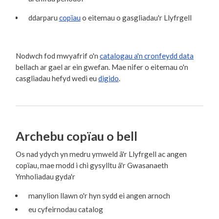
ddarparu
copïau
o eitemau o gasgliadau'r Llyfrgell
Nodwch fod mwyafrif o'n
catalogau a'n cronfeydd data
bellach ar gael ar ein gwefan. Mae nifer o eitemau o'n
casgliadau hefyd wedi eu
digido
.
Archebu copïau o bell
Os nad ydych yn medru ymweld â'r Llyfrgell ac angen
copïau, mae modd i chi gysylltu â'r Gwasanaeth
Ymholiadau gyda'r
manylion llawn o'r hyn sydd ei angen arnoch
eu cyfeirnodau catalog