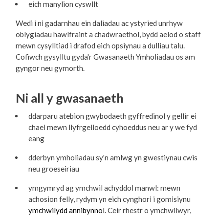
eich manylion cyswllt
Wedi i ni gadarnhau ein daliadau ac ystyried unrhyw
oblygiadau hawlfraint a chadwraethol, bydd aelod o staff
mewn cysylltiad i drafod eich opsiynau a dulliau talu.
Cofiwch gysylltu gyda'r Gwasanaeth Ymholiadau os am
gyngor neu gymorth.
Ni all y gwasanaeth
ddarparu atebion gwybodaeth gyffredinol y gellir ei
chael mewn llyfrgelloedd cyhoeddus neu ar y we fyd
eang
dderbyn ymholiadau sy'n amlwg yn gwestiynau cwis
neu groeseiriau
ymgymryd ag ymchwil achyddol manwl: mewn
achosion felly, rydym yn eich cynghori i gomisiynu
ymchwilydd annibynnol
. Ceir rhestr o ymchwilwyr,