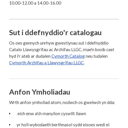
10.00-12.00 a 14.00-16.00
Sut i ddefnyddio'r catalogau
Os oes gennych unrhyw gwestiynau sut i ddefnyddio
Catalo Llawysgrifau ac Archifau LLGC, mae'n bosib cael
hyd i'r ateb ar dudalen
Cymorth Catalog
neu tudalen
Cymorth Archifau a Llawysgrifau LLGC
.
Anfon Ymholiadau
Wrth anfon ymholiad atom, nodwch os gwelwch yn dda:
eich enw a'ch manylion cyswllt llawn
yr holl wybodaeth berthnasol sydd eisoes wedi ei