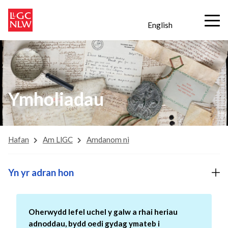
English
Ymholiadau
Hafan
Am LlGC
Amdanom ni
Yn yr adran hon
Oherwydd lefel uchel y galw a rhai heriau
adnoddau, bydd oedi gydag ymateb i