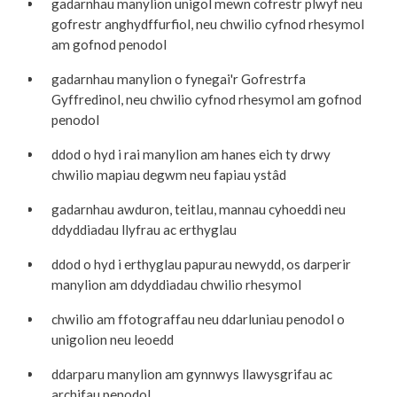
gadarnhau manylion unigol mewn cofrestr plwyf neu
gofrestr anghydffurfiol, neu chwilio cyfnod rhesymol
am gofnod penodol
gadarnhau manylion o fynegai'r Gofrestrfa
Gyffredinol, neu chwilio cyfnod rhesymol am gofnod
penodol
ddod o hyd i rai manylion am hanes eich ty drwy
chwilio mapiau degwm neu fapiau ystâd
gadarnhau awduron, teitlau, mannau cyhoeddi neu
ddyddiadau llyfrau ac erthyglau
ddod o hyd i erthyglau papurau newydd, os darperir
manylion am ddyddiadau chwilio rhesymol
chwilio am ffotograffau neu ddarluniau penodol o
unigolion neu leoedd
ddarparu manylion am gynnwys llawysgrifau ac
archifau penodol