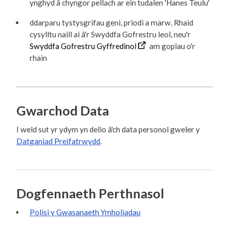
ynghyd â chyngor pellach ar ein tudalen 'Hanes Teulu'
ddarparu tystysgrifau geni, priodi a marw. Rhaid
cysylltu naill ai â'r Swyddfa Gofrestru leol, neu'r
Swyddfa Gofrestru Gyffredinol
am gopïau o'r
rhain
Gwarchod Data
I weld sut yr ydym yn delio â'ch data personol gweler y
Datganiad Preifatrwydd
.
Dogfennaeth Perthnasol
Polisi y Gwasanaeth Ymholiadau