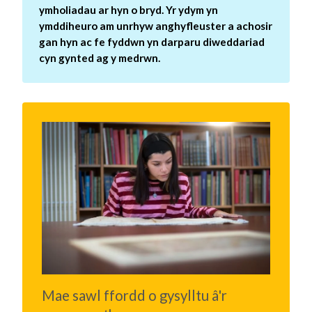
ymholiadau ar hyn o bryd. Yr ydym yn
ymddiheuro am unrhyw anghyfleuster a achosir
gan hyn ac fe fyddwn yn darparu diweddariad
cyn gynted ag y medrwn.
Mae sawl ffordd o gysylltu â'r