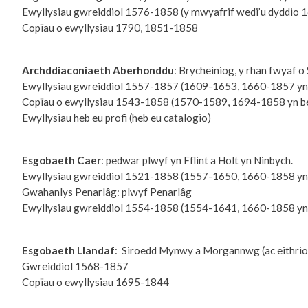
Ewyllysiau gwreiddiol 1576-1858 (y mwyafrif wedi’u dyddio
Copïau o ewyllysiau 1790, 1851-1858
Archddiaconiaeth Aberhonddu
: Brycheiniog, y rhan fwyaf o
Ewyllysiau gwreiddiol 1557-1857 (1609-1653, 1660-1857 yn
Copïau o ewyllysiau 1543-1858 (1570-1589, 1694-1858 yn b
Ewyllysiau heb eu profi (heb eu catalogio)
Esgobaeth Caer
: pedwar plwyf yn Fflint a Holt yn Ninbych.
Ewyllysiau gwreiddiol 1521-1858 (1557-1650, 1660-1858 yn
Gwahanlys Penarlâg: plwyf Penarlâg
Ewyllysiau gwreiddiol 1554-1858 (1554-1641, 1660-1858 yn
Esgobaeth Llandaf
: Siroedd Mynwy a Morgannwg (ac eithri
Gwreiddiol 1568-1857
Copïau o ewyllysiau 1695-1844