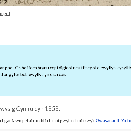
nigol
r gael. Os hoffech brynu copi digidol neu ffisegol o ewyllys, cysy
 ar gyfer bob ewyllys yn eich cais
lwysig Cymru cyn 1858.
hgar iawn petai modd i chi roi gwybod i ni trwy'r
Gwasanaeth Ymho