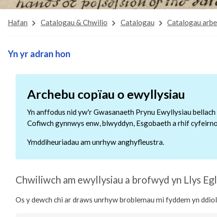
Hafan
Catalogau & Chwilio
Catalogau
Catalogau arbe
Yn yr adran hon
Archebu copïau o ewyllysiau
Yn anffodus nid yw'r Gwasanaeth Prynu Ewyllysiau bellach a
Cofiwch gynnwys enw, blwyddyn, Esgobaeth a rhif cyfeirnod
Ymddiheuriadau am unrhyw anghyfleustra.
Chwiliwch am ewyllysiau a brofwyd yn Llys Eg
Os y dewch chi ar draws unrhyw broblemau mi fyddem yn ddiolc