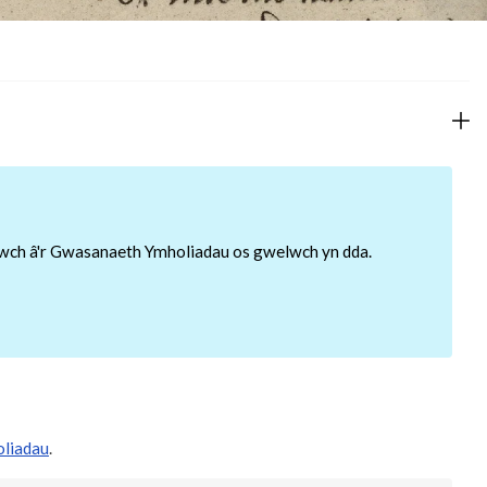
lltwch â'r Gwasanaeth Ymholiadau os gwelwch yn dda.
liadau
.