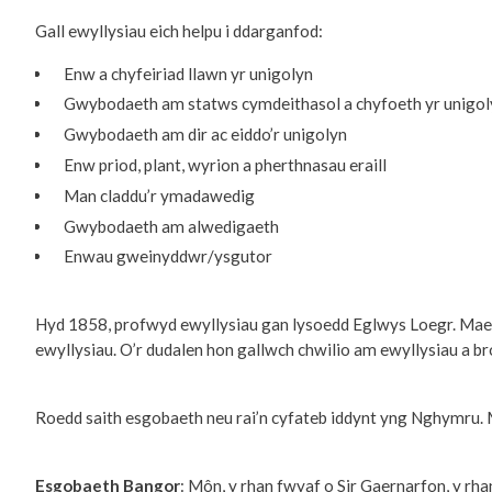
Gall ewyllysiau eich helpu i ddarganfod:
Enw a chyfeiriad llawn yr unigolyn
Gwybodaeth am statws cymdeithasol a chyfoeth yr unigol
Gwybodaeth am dir ac eiddo’r unigolyn
Enw priod, plant, wyrion a pherthnasau eraill
Man claddu’r ymadawedig
Gwybodaeth am alwedigaeth
Enwau gweinyddwr/ysgutor
Hyd 1858, profwyd ewyllysiau gan lysoedd Eglwys Loegr. Mae ew
ewyllysiau. O’r dudalen hon gallwch chwilio am ewyllysiau a 
Roedd saith esgobaeth neu rai’n cyfateb iddynt yng Nghymru. 
Esgobaeth Bangor
: Môn, y rhan fwyaf o Sir Gaernarfon, y rh