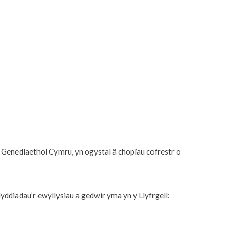
 Genedlaethol Cymru, yn ogystal â chopïau cofrestr o
ddiadau’r ewyllysiau a gedwir yma yn y Llyfrgell: