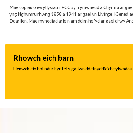
Mae copïau o ewyllysiau’r PCC sy’n ymwneud â Chymru ar gael 
yng Nghymru rhwng 1858 a 1941 ar gael yn Llyfrgell Genedlaetho
Ddarllen. Mae mynediad arlein am ddim hefyd ar gael drwy Ances
Rhowch eich barn
Llenwch ein holiadur byr fel y gallwn ddefnyddio'ch sylwadau