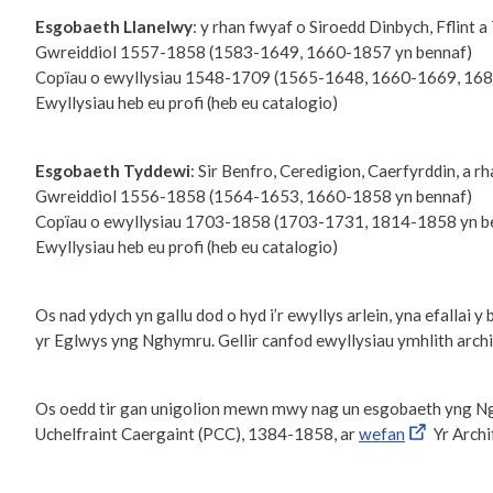
Esgobaeth Llanelwy
: y rhan fwyaf o Siroedd Dinbych, Fflint
Gwreiddiol 1557-1858 (1583-1649, 1660-1857 yn bennaf)
Copïau o ewyllysiau 1548-1709 (1565-1648, 1660-1669, 168
Ewyllysiau heb eu profi (heb eu catalogio)
Esgobaeth Tyddewi
: Sir Benfro, Ceredigion, Caerfyrddin, a 
Gwreiddiol 1556-1858 (1564-1653, 1660-1858 yn bennaf)
Copïau o ewyllysiau 1703-1858 (1703-1731, 1814-1858 yn b
Ewyllysiau heb eu profi (heb eu catalogio)
Os nad ydych yn gallu dod o hyd i’r ewyllys arlein, yna efallai
yr Eglwys yng Nghymru. Gellir canfod ewyllysiau ymhlith archi
Os oedd tir gan unigolion mewn mwy nag un esgobaeth yng Nghym
Uchelfraint Caergaint (PCC), 1384-1858, ar
wefan
Yr Archi