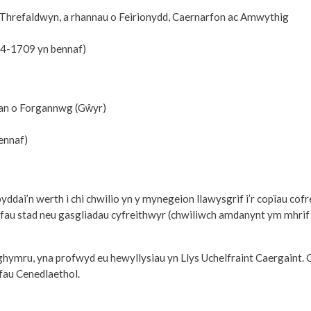
 a Threfaldwyn, a rhannau o Feirionydd, Caernarfon ac Amwythig
4-1709 yn bennaf)
rhan o Forgannwg (Gŵyr)
ennaf)
 y byddai’n werth i chi chwilio yn y mynegeion llawysgrif i’r copïau
fau stad neu gasgliadau cyfreithwyr (chwiliwch amdanynt ym mhrif 
ru, yna profwyd eu hewyllysiau yn Llys Uchelfraint Caergaint. Gelli
fau Cenedlaethol.