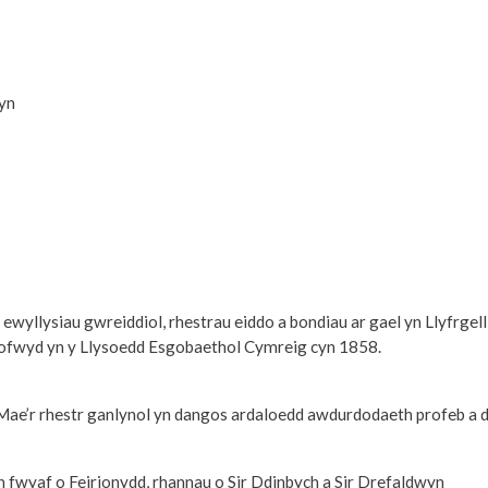
yn
yllysiau gwreiddiol, rhestrau eiddo a bondiau ar gael yn Llyfrgell
brofwyd yn y Llysoedd Esgobaethol Cymreig cyn 1858.
Mae’r rhestr ganlynol yn dangos ardaloedd awdurdodaeth profeb a dy
an fwyaf o Feirionydd, rhannau o Sir Ddinbych a Sir Drefaldwyn