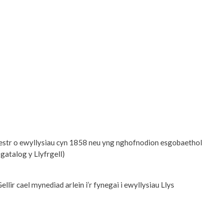
 cofrestr o ewyllysiau cyn 1858 neu yng nghofnodion esgobaethol
gatalog y Llyfrgell)
r cael mynediad arlein i’r fynegai i ewyllysiau Llys