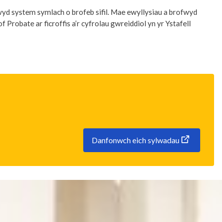
wyd system symlach o brofeb sifil. Mae ewyllysiau a brofwyd
robate ar ficroffis a’r cyfrolau gwreiddiol yn yr Ystafell
Danfonwch eich sylwadau