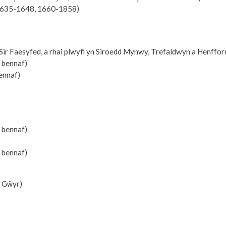
 1635-1648, 1660-1858)
 Sir Faesyfed, a rhai plwyfi yn Siroedd Mynwy, Trefaldwyn a Henffor
 bennaf)
ennaf)
 bennaf)
 bennaf)
o Gŵyr)