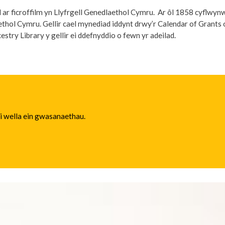
ar ficroffilm yn Llyfrgell Genedlaethol Cymru. Ar ôl 1858 cyflwyn
l Cymru. Gellir cael mynediad iddynt drwy’r Calendar of Grants of P
try Library y gellir ei ddefnyddio o fewn yr adeilad.
 i wella ein gwasanaethau.