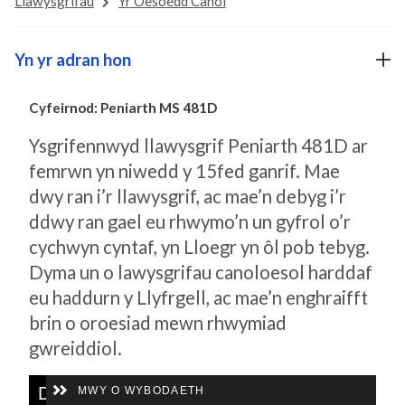
Llawysgrifau
Yr Oesoedd Canol
Yn yr adran hon
Cyfeirnod: Peniarth MS 481D
Ysgrifennwyd llawysgrif Peniarth 481D ar
femrwn yn niwedd y 15fed ganrif. Mae
dwy ran i’r llawysgrif, ac mae’n debyg i’r
ddwy ran gael eu rhwymo’n un gyfrol o’r
cychwyn cyntaf, yn Lloegr yn ôl pob tebyg.
Dyma un o lawysgrifau canoloesol harddaf
eu haddurn y Llyfrgell, ac mae’n enghraifft
brin o oroesiad mewn rhwymiad
gwreiddiol.