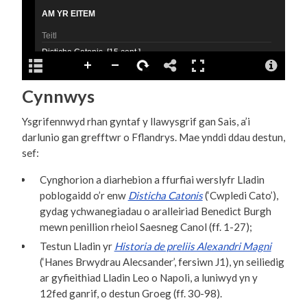
Cynnwys
Ysgrifennwyd rhan gyntaf y llawysgrif gan Sais, a’i
darlunio gan grefftwr o Fflandrys. Mae ynddi ddau destun,
sef:
Cynghorion a diarhebion a ffurfiai werslyfr Lladin
poblogaidd o’r enw
Disticha Catonis
(‘Cwpledi Cato’),
gydag ychwanegiadau o aralleiriad Benedict Burgh
mewn penillion rheiol Saesneg Canol (ff. 1-27);
Testun Lladin yr
Historia de preliis Alexandri Magni
(‘Hanes Brwydrau Alecsander’, fersiwn J1), yn seiliedig
ar gyfieithiad Lladin Leo o Napoli, a luniwyd yn y
12fed ganrif, o destun Groeg (ff. 30-98).