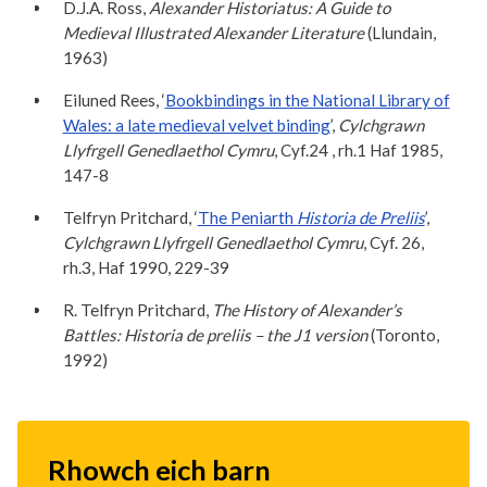
D.J.A. Ross,
Alexander Historiatus: A Guide to
Medieval Illustrated Alexander Literature
(Llundain,
1963)
Eiluned Rees, ‘
Bookbindings in the National Library of
Wales: a late medieval velvet binding
’,
Cylchgrawn
Llyfrgell Genedlaethol Cymru
, Cyf.24 , rh.1 Haf 1985,
147-8
Telfryn Pritchard, ‘
The Peniarth
Historia de Preliis
’,
Cylchgrawn Llyfrgell Genedlaethol Cymru
, Cyf. 26,
rh.3, Haf 1990, 229-39
R. Telfryn Pritchard,
The History of Alexander’s
Battles: Historia de preliis – the J1 version
(Toronto,
1992)
Rhowch eich barn