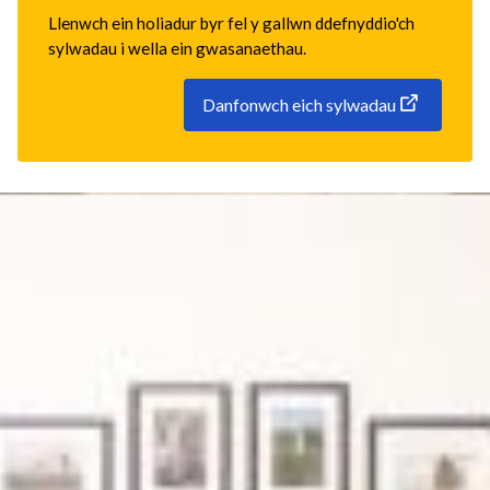
Llenwch ein holiadur byr fel y gallwn ddefnyddio'ch
sylwadau i wella ein gwasanaethau.
Danfonwch eich sylwadau