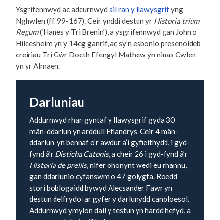
Ysgrifennwyd ac addurnwyd
ail ran y llawysgrif
yng
Nghwlen (ff. 99-167). Ceir ynddi destun yr
Historia trium
Regum
(‘Hanes y Tri Brenin’), a ysgrifennwyd gan John o
Hildesheim yn y 14eg ganrif, ac sy’n esbonio presenoldeb
creiriau Tri Gŵr Doeth Efengyl Mathew yn ninas Cwlen
yn yr Almaen.
Darluniau
Addurnwyd rhan gyntaf y llawysgrif gyda 30
mân-ddarlun yn arddull Fflandrys. Ceir 4 mân-
ddarlun, yn bennaf o’r awdur a’i gyfieithydd, i gyd-
fynd â’r
Disticha Catonis
, a cheir 26 i gyd-fynd â’r
Historia de preliis
, nifer ohonynt wedi eu rhannu,
gan ddarlunio cyfanswm o 47 golygfa. Roedd
stori boblogaidd bywyd Alecsander Fawr yn
destun delfrydol ar gyfer y darlunydd canoloesol.
Addurnwyd ymylon dail y testun yn hardd hefyd, a