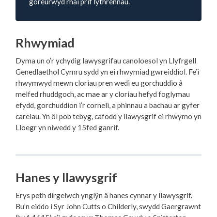
goreurwyd rhai prif lythrennau.
Rhwymiad
Dyma un o’r ychydig lawysgrifau canoloesol yn Llyfrgell
Genedlaethol Cymru sydd yn ei rhwymiad gwreiddiol. Fe’i
rhwymwyd mewn cloriau pren wedi eu gorchuddio â
melfed rhuddgoch, ac mae ar y cloriau hefyd foglymau
efydd, gorchuddion i’r corneli, a phinnau a bachau ar gyfer
careiau. Yn ôl pob tebyg, cafodd y llawysgrif ei rhwymo yn
Lloegr yn niwedd y 15fed ganrif.
Hanes y llawysgrif
Erys peth dirgelwch ynglŷn â hanes cynnar y llawysgrif.
Bu’n eiddo i Syr John Cutts o Childerly, swydd Gaergrawnt