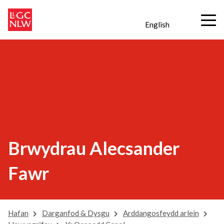
English
Brwydrau Alecsander
Fawr
Hafan
Darganfod & Dysgu
Arddangosfeydd arlein