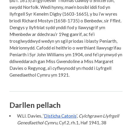
(bu f. 1615) a’i gyfoeswr Thomas Gawdy o Snitterton,
swydd Norfolk. Wedi hynny, mae’n bosibl iddi fod yn
llyfrgell Syr Kenelm Digby (1603-1665), y bu i’w wyres
briodi Richard Mostyn (1658-1735) o Benbedw, sir Fflint.
Dengys y llyfrblat sydd ynddi fod y llawysgrif ym
Mhenbedw ar ddechrau’r 19eg ganrif, ac fe’i
trosglwyddwyd wedyn yn sgil priodas i blasty Peniarth,
Meirionnydd. Cafodd ei heithrio o werthiant llawysgrifau
Peniarth i Syr John Williams ym 1904, ond fe’i prynwyd yn
ddiweddarach gan Miss Gwendoline a Miss Margaret
Davies o Regynog, a’i cyflwynodd yn rhodd i Lyfrgell
Genedlaethol Cymru ym 1921.
Darllen pellach
W.Ll. Davies, ‘
Disticha Catonis
’,
Cylchgrawn Llyfrgell
Genedlaethol Cymru
, Cyf.2, rh.1, Haf 1941, 38