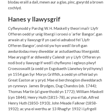
blodau eraill a dail, mewn aur a glas, pinc, gwyrdd a brown
cochlyd.
Hanes y llawysgrif
Cyflwynodd y Parchg W. H. Maskell y theori mai’r Llyfr
Offeren oedd yr unig litwrgi i oroesi o ‘arfer Bangor’, gan
arwain at y llawysgrif yn cael ei adnabod fel ‘Llyfr
Offeren Bangor’, ond nid yw hyn wedi’i brofi gan
awdurdodau mwy diweddar ar astudiaethau litwrgaidd.
Mae arysgrif ar ddiwedd y Calendr yn y Llyfr Offeren yn
nodi bod y llawysgrif wedi’i chyflwyno i eglwys plwyf
Croesoswallt (a oedd yn Esgobaeth Llanelwy bryd hynny)
yn 1554 gan Syr Morys Griffith, a oedd yn offeiriad yn
Great Easton ar y pryd. Mae ei berchnogion diweddarach
yn cynnwys James Brydges, Dug Chandos (ob. 1744);
Thomas Martin (a’i gwerthodd yn 1772); William Maskell
(cyn 1844); Henry Huth (1815-78), ac yna ei fab, Alfred
Henry Huth (1850-1910); John Meade Falkner (1858-
1932); ac yna ei werthu ar 13 Rhagfyr 1932 i Lyfrgell