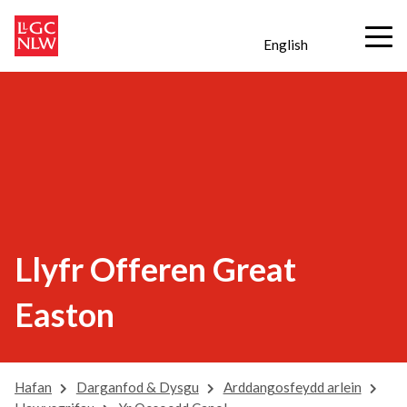
English
Llyfr Offeren Great
Easton
Hafan
Darganfod & Dysgu
Arddangosfeydd arlein