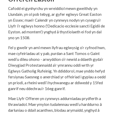
Cafodd ei gynhyrchu yn wreiddiol mewn gweithdy yn
Llundain, yn ol pob tebyg, ar gyfer eglwys Great Easton
yn Essex; mae’r Calendr yn cynnwys nodyn yn cysegru’r
Llyfr i’r eglwys honno ('Dedicacio ecclesie sancti Egidii de
Eyston. ad montem') ynghyd â thystiolaeth ei fod yn dal
yno yn 1508.
Fel y gwelir yn aml mewn llyfrau eglwysig o’r cyfnod hwn,
mae cyfeiriadau at y pab, purdan a Sant Tomos o Gaint
wedi’u dileu ohono - arwyddion o’r newid a ddaeth gyda’r
Diwygiad Protestannaidd a’r ymrannu oddi wrth yr
Eglwys Gatholig Rufeinig. Yn ddiddorol, mae ynddo hefyd
fersiynau Saesneg o anerchiad yr offeiriad i gyplau a oedd
yn priodi, a rheini wedi’i hychwanegu ar ddiwedd y 15fed
ganrif neu ddechrau’r 16eg ganrif.
Mae Llyfr Offeren yn cynnwys addurniadau prydferth a
thrawiadol. Mae ymylon tudalennau wedi’u harddurno â
darluniau o ddail acanthws, blodau arymaidd, ynghyd â