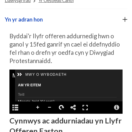
Llawysgrifau
Yr Oesoedd Canol
Yn yr adran hon
Byddai’r llyfr offeren addurnedig hwn o
ganol y 15fed ganrif yn cael ei ddefnyddio
fel rhan o drefn yr oedfa cyn y Diwygiad
Protestannaidd.
Cynnwys ac addurniadau yn Llyfr
Offeren Easton