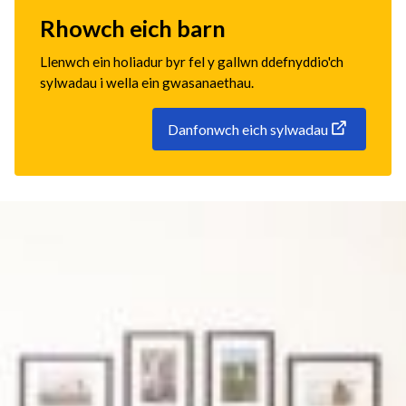
Rhowch eich barn
Llenwch ein holiadur byr fel y gallwn ddefnyddio'ch
sylwadau i wella ein gwasanaethau.
Danfonwch eich sylwadau