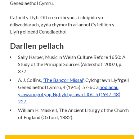
Genedlaethol Cymru.
Cafodd y Llyfr Offeren ei brynu, a’i ddigido yn
ddiweddarach, gyda chymorth ariannol Cyfeillion y
Llyfrgelloedd Cenedlaethol.
Darllen pellach
Sally Harper, Music in Welsh Culture Before 1650: A
Study of the Principal Sources (Aldershot, 2007), p.
377.
A. J. Collins,
'The Bangor Missal'
, Cylchgrawn Llyfrgell
Genedlaethol Cymru, 4 (1945), 57-60 a
nodiadau
ychwanegol yng Nghylchgrawn LlGC 5 (1947-48),
227.
William H. Maskell, The Ancient Liturgy of the Church
of England (Oxford, 1882).