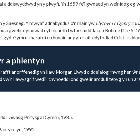
 rhai a ddiswyddwyd yn y plwyfi. Yn 1659 fe'i gwnaed yn weinidog e
yn y Saesneg. Y mwyaf adnabyddus o'r rhain yw
Llythyr i'r Cymry c
thiau a gwelir dylanwad cyfriniaeth Lwtheraidd Jacob Böhme (1575-
 gyd-Gymru i baratoi eu hunain ar gyfer ail-ddyfodiad Crist i'r ddae
 a phlentyn
afft anorffenedig yn llaw Morgan Llwyd o ddeialog rhwng hen ŵr a
d yw'r llawysgrif wedi'i chyhoeddi ond gwelir arddull tebyg yn un aral
ydd : Gwasg Prifysgol Cymru, 1985.
Pantycelyn, 1992.