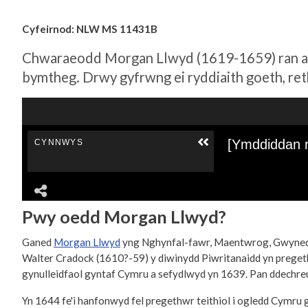
Cyfeirnod: NLW MS 11431B
Chwaraeodd Morgan Llwyd (1619-1659) ran aml
bymtheg. Drwy gyfrwng ei ryddiaith goeth, reth
Pwy oedd Morgan Llwyd?
Ganed
Morgan Llwyd
yng Nghynfal-fawr, Maentwrog, Gwynedd 
Walter Cradock (1610?-59) y diwinydd Piwritanaidd yn preget
gynulleidfaol gyntaf Cymru a sefydlwyd yn 1639. Pan ddechreu
Yn 1644 fe'i hanfonwyd fel pregethwr teithiol i ogledd Cymr