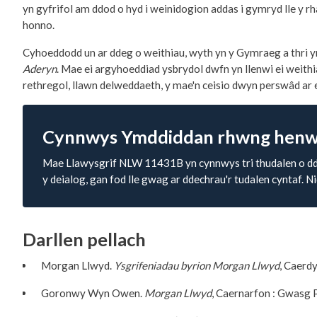
yn gyfrifol am ddod o hyd i weinidogion addas i gymryd lle y
honno.
Cyhoeddodd un ar ddeg o weithiau, wyth yn y Gymraeg a thri 
Aderyn
. Mae ei argyhoeddiad ysbrydol dwfn yn llenwi ei wei
rethregol, llawn delweddaeth, y mae'n ceisio dwyn perswâd ar ei
Cynnwys Ymddiddan rhwng henwr
Mae Llawysgrif NLW 11431B yn cynnwys tri thudalen o ddr
y deialog, gan fod lle gwag ar ddechrau'r tudalen cyntaf. Ni
Darllen pellach
Morgan Llwyd.
Ysgrifeniadau byrion Morgan Llwyd
, Caerd
Goronwy Wyn Owen.
Morgan Llwyd
, Caernarfon : Gwasg 