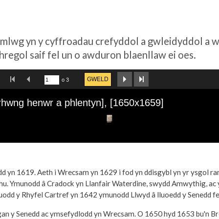
wg yn y cyffroadau crefyddol a gwleidyddol a wel
regol saif fel un o awduron blaenllaw ei oes.
yn 1619. Aeth i Wrecsam yn 1629 i fod yn ddisgybl yn yr ysgol r
hu. Ymunodd â Cradock yn Llanfair Waterdine, swydd Amwythig, ac y
odd y Rhyfel Cartref yn 1642 ymunodd Llwyd â lluoedd y Senedd fel
u gan y Senedd ac ymsefydlodd yn Wrecsam. O 1650 hyd 1653 bu'n B