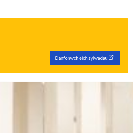
Danfonwch eich sylwadau