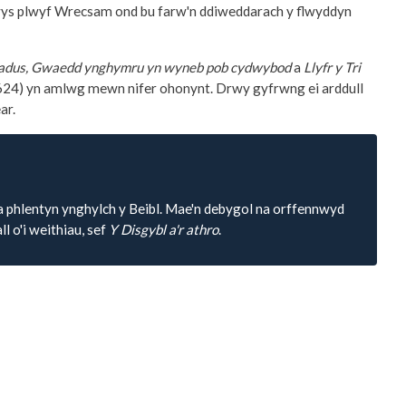
glwys plwyf Wrecsam ond bu farw'n ddiweddarach y flwyddyn
ariadus, Gwaedd ynghymru yn wyneb pob cydwybod
a
Llyfr y Tri
1624) yn amlwg mewn nifer ohonynt. Drwy gyfrwng ei arddull
ar.
 phlentyn ynghylch y Beibl. Mae'n debygol na orffennwyd
l o'i weithiau, sef
Y Disgybl a'r athro
.