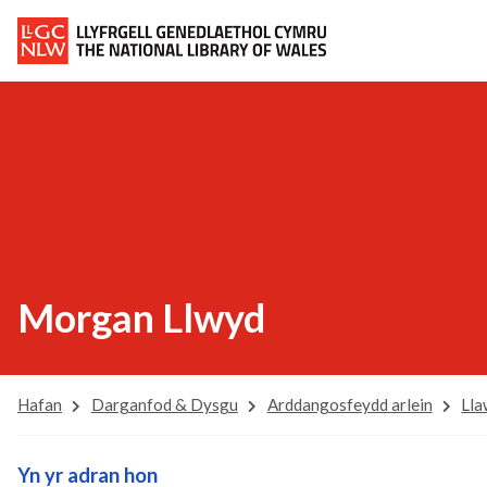
Morgan Llwyd
Hafan
Darganfod & Dysgu
Arddangosfeydd arlein
Lla
Yn yr adran hon