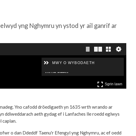
wyd yng Nghymru yn ystod yr ail ganrif ar
amadeg. Yno cafodd dröedigaeth yn 1635 wrth wrando ar
n ddiweddarach aeth gydag ef i Lanfaches lle roedd eglwys
 caplan.
rofwr o dan Ddeddf Taenu'r Efengyl yng Nghymru, ac ef oedd