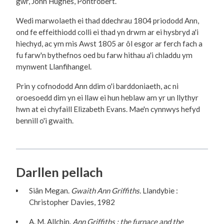
gŵr, John Hughes, Pontrobert.
Wedi marwolaeth ei thad ddechrau 1804 priododd Ann,
ond fe effeithiodd colli ei thad yn drwm ar ei hysbryd a'i
hiechyd, ac ym mis Awst 1805 ar ôl esgor ar ferch fach a
fu farw'n bythefnos oed bu farw hithau a'i chladdu ym
mynwent Llanfihangel.
Prin y cofnododd Ann ddim o'i barddoniaeth, ac ni
oroesoedd dim yn ei llaw ei hun heblaw am yr un llythyr
hwn at ei chyfaill Elizabeth Evans. Mae'n cynnwys hefyd
bennill o'i gwaith.
Darllen pellach
Siân Megan.
Gwaith Ann Griffiths.
Llandybìe :
Christopher Davies, 1982
A. M. Allchin.
Ann Griffiths : the furnace and the