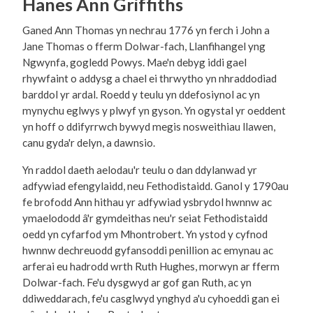
Hanes Ann Griffiths
Ganed Ann Thomas yn nechrau 1776 yn ferch i John a
Jane Thomas o fferm Dolwar-fach, Llanfihangel yng
Ngwynfa, gogledd Powys. Mae'n debyg iddi gael
rhywfaint o addysg a chael ei thrwytho yn nhraddodiad
barddol yr ardal. Roedd y teulu yn ddefosiynol ac yn
mynychu eglwys y plwyf yn gyson. Yn ogystal yr oeddent
yn hoff o ddifyrrwch bywyd megis nosweithiau llawen,
canu gyda'r delyn, a dawnsio.
Yn raddol daeth aelodau'r teulu o dan ddylanwad yr
adfywiad efengylaidd, neu Fethodistaidd. Ganol y 1790au
fe brofodd Ann hithau yr adfywiad ysbrydol hwnnw ac
ymaelododd â'r gymdeithas neu'r seiat Fethodistaidd
oedd yn cyfarfod ym Mhontrobert. Yn ystod y cyfnod
hwnnw dechreuodd gyfansoddi penillion ac emynau ac
arferai eu hadrodd wrth Ruth Hughes, morwyn ar fferm
Dolwar-fach. Fe'u dysgwyd ar gof gan Ruth, ac yn
ddiweddarach, fe'u casglwyd ynghyd a'u cyhoeddi gan ei