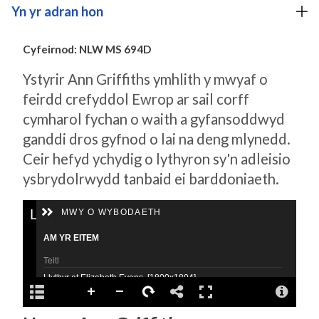
Yn yr adran hon
Cyfeirnod: NLW MS 694D
Ystyrir Ann Griffiths ymhlith y mwyaf o
feirdd crefyddol Ewrop ar sail corff
cymharol fychan o waith a gyfansoddwyd
ganddi dros gyfnod o lai na deng mlynedd.
Ceir hefyd ychydig o lythyron sy'n adleisio
ysbrydolrwydd tanbaid ei barddoniaeth.