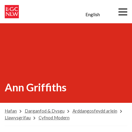
English
Ann Griffiths
Hafan
Darganfod & Dysgu
Arddangosfeydd arlein
Llawysgrifau
Cyfnod Modern