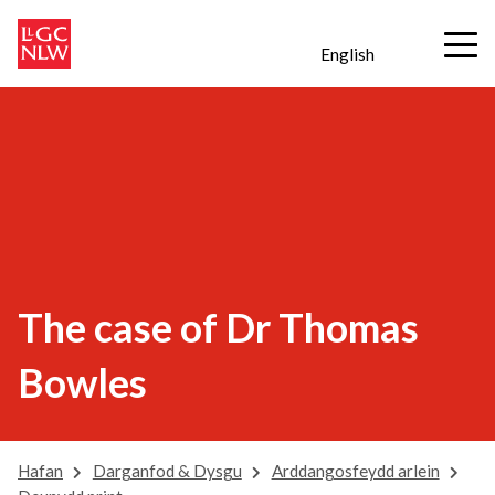
English
The case of Dr Thomas
Bowles
Hafan
Darganfod & Dysgu
Arddangosfeydd arlein