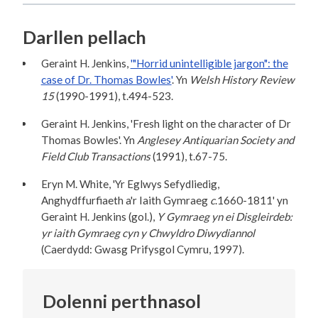
Darllen pellach
Geraint H. Jenkins,
'"Horrid unintelligible jargon": the
case of Dr. Thomas Bowles'
. Yn
Welsh History Review
15
(1990-1991), t.494-523.
Geraint H. Jenkins, 'Fresh light on the character of Dr
Thomas Bowles'. Yn
Anglesey Antiquarian Society and
Field Club Transactions
(1991), t.67-75.
Eryn M. White, 'Yr Eglwys Sefydliedig,
Anghydffurfiaeth a'r Iaith Gymraeg
c
.1660-1811' yn
Geraint H. Jenkins (gol.),
Y Gymraeg yn ei Disgleirdeb:
yr iaith Gymraeg cyn y Chwyldro Diwydiannol
(Caerdydd: Gwasg Prifysgol Cymru, 1997).
Dolenni perthnasol