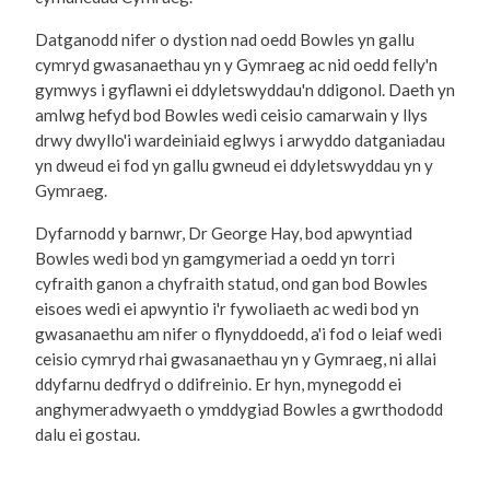
Datganodd nifer o dystion nad oedd Bowles yn gallu
cymryd gwasanaethau yn y Gymraeg ac nid oedd felly'n
gymwys i gyflawni ei ddyletswyddau'n ddigonol. Daeth yn
amlwg hefyd bod Bowles wedi ceisio camarwain y llys
drwy dwyllo'i wardeiniaid eglwys i arwyddo datganiadau
yn dweud ei fod yn gallu gwneud ei ddyletswyddau yn y
Gymraeg.
Dyfarnodd y barnwr, Dr George Hay, bod apwyntiad
Bowles wedi bod yn gamgymeriad a oedd yn torri
cyfraith ganon a chyfraith statud, ond gan bod Bowles
eisoes wedi ei apwyntio i'r fywoliaeth ac wedi bod yn
gwasanaethu am nifer o flynyddoedd, a'i fod o leiaf wedi
ceisio cymryd rhai gwasanaethau yn y Gymraeg, ni allai
ddyfarnu dedfryd o ddifreinio. Er hyn, mynegodd ei
anghymeradwyaeth o ymddygiad Bowles a gwrthododd
dalu ei gostau.