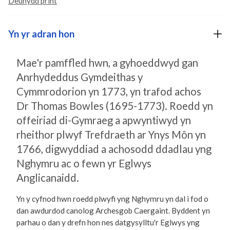
Deunydd print
Yn yr adran hon
Mae'r pamffled hwn, a gyhoeddwyd gan
Anrhydeddus Gymdeithas y
Cymmrodorion yn 1773, yn trafod achos
Dr Thomas Bowles (1695-1773). Roedd yn
offeiriad di-Gymraeg a apwyntiwyd yn
rheithor plwyf Trefdraeth ar Ynys Môn yn
1766, digwyddiad a achosodd ddadlau yng
Nghymru ac o fewn yr Eglwys
Anglicanaidd.
Yn y cyfnod hwn roedd plwyfi yng Nghymru yn dal i fod o
dan awdurdod canolog Archesgob Caergaint. Byddent yn
parhau o dan y drefn hon nes datgysylltu'r Eglwys yng