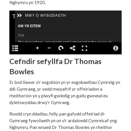
Nghymru yn 1920.
Cefndir sefyllfa Dr Thomas
Bowles
Er bod llawer o'r esgobion yn yr esgobaethau Cymreig yn
ddi-Gymraeg, yr oedd mwyafrif yr offeiriadon a
rheithorion yn y plwyfi gwledig yn gallu gwneud eu
dyletswyddau drwy'r Gymraeg.
Roedd cryn ddadlau, felly, pan gafodd offeiriad di-
Gymraeg fywoliaeth yn un o'r ardaloedd Cymreicaf yng
Nghymru. Pan wnaed Dr Thomas Bowles yn rheithor