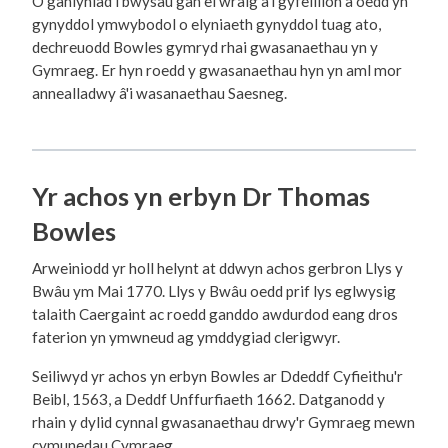
O ganlyniad i bwysau gan ei wraig a'i gyfeillion a oedd yn
gynyddol ymwybodol o elyniaeth gynyddol tuag ato,
dechreuodd Bowles gymryd rhai gwasanaethau yn y
Gymraeg. Er hyn roedd y gwasanaethau hyn yn aml mor
annealladwy â'i wasanaethau Saesneg.
Yr achos yn erbyn Dr Thomas
Bowles
Arweiniodd yr holl helynt at ddwyn achos gerbron Llys y
Bwâu ym Mai 1770. Llys y Bwâu oedd prif lys eglwysig
talaith Caergaint ac roedd ganddo awdurdod eang dros
faterion yn ymwneud ag ymddygiad clerigwyr.
Seiliwyd yr achos yn erbyn Bowles ar Ddeddf Cyfieithu'r
Beibl, 1563, a Deddf Unffurfiaeth 1662. Datganodd y
rhain y dylid cynnal gwasanaethau drwy'r Gymraeg mewn
cymunedau Cymraeg.