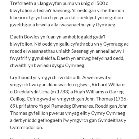
Trefdraeth a Llangwyfan pump yn unig o'i 500 o
blwyfolion a fedrai'r Saesneg. Yr oedd gan y rheithorion
blaenorol gryn barch yn yr ardal: roeddynt yn unigolion
gweithgar a brwd a allai wasanaethu yn y Gymraeg.
Daeth Bowles yn fuan yn amhoblogaidd gyda'i
blwyfolion. Nid oedd yn gallu cyfathrebu yn y Gymraeg ac
roedd ei wasanaethau uniaith Saesneg yn annealladwy i
fwyafrif y gynulleidfa. Daeth yn amlwg hefyd nad oedd,
chwaith, yn bwriadu dysgu Cymraeg.
Cryfhaodd yr ymgyrch i'w ddisodli. Arweiniwyd yr
ymgyrch hwn gan ddau warden eglwys, Richard Williams
o Dreddafydd Ucha (m.1783) a Hugh Williams o Garreg
Ceiliog. Cefnogwyd yr ymgyrch gan John Thomas (1736-
69), prifathro Ysgol Ramadeg Biwmares. Roedd gan John
Thomas gyfeillion pwerus ymysg elît y Cymry Cymraeg,
a derbyniodd gefnogaeth i'w ymgyrch gan Gymdeithas y
Cymmrodorion.