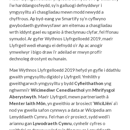
i’w harddangosfeydd, sy’n galluogi defnyddwyr i
ymgysylltu a’i chasgliadau mewn modd newydd a
chyffrous. Ap byd-eang yw Smartify sy’n cyflwyno
gwybodaeth gynhwysfawr am eitemau a chasgliadau
wrth iddynt gael eu sganio â theclynnau clyfar, fel ffonau
symudol. Ar gyfer Wythnos Llyfrgelloedd 2019, mae’r
Llyfrgell wedi ehangu ei defnydd o’r Ap ac anogir
ymwelwyr i bigo draw i’r adeilad er mwyn profi’r
dechnoleg drostynt eu hunain.
Mae Wythnos Llyfrgelloedd 2019 hefyd yn gyfle i ddathlu
gwaith ymgysylltu digidol y Llyfrgell. Ymhlith y
gweithgarwch ymgysylltu y bydd
Cyfieithathon
yng
nghwmni’r
Wicimediwr Cenedlaethol
ym
Mhrifysgol
Aberystwyth
. Mae’r Llyfrgell, mewn partneriaeth â
Menter Iaith Môn
, yn gweithio ar brosiect ‘
WiciLlên
’ a’i
nod yw gwella safon cynnwys a data ar Wicipedia am
Lenyddiaeth Cymru. Fel rhan o’r prosiect, sydd wedi’i
ariannu gan
Lywodraeth Cymru
, cynhelir cyfres o