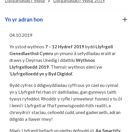
Datganiadau'r Wasg
Datganiadau'r Wasg 2019
Yn yr adran hon
04.10.2019
Yn ystod wythnos
7 – 12 Hydref 2019
bydd
Llyfrgell
Genedlaethol Cymru
yn ymuno â sefydliadau eraill ar
draws y Deyrnas Unedig i ddathlu
Wythnos
Llyfrgelloedd 2019
. Thema’r wythnos eleni yw
‘
Llyfrgelloedd yn y Byd Digidol
’.
Bydd cyfres o ddigwyddiadau cyffrous yn cael eu cynnal
yn y Llyfrgell fel rhan o’r dathliadau, gan gynnwys taith
tywys ryfeddol. Rhoddir y cyfle i ymwelwyr fusnesi y tu ôl
i lenni’r Llyfrgell ar ffurf penwisgoedd rhith realiti, a
chrwydro’r staciau, celloedd cudd, uned gadwraeth, adran
ddigido a llawer mwy!
Mae’r Llyfrgell bellach yn plethu defnydd o’r
Ap Smartify