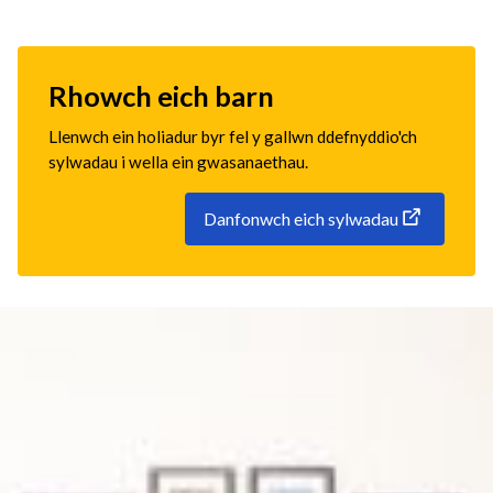
Rhowch eich barn
Llenwch ein holiadur byr fel y gallwn ddefnyddio'ch
sylwadau i wella ein gwasanaethau.
Danfonwch eich sylwadau