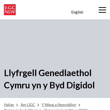
English
Llyfrgell Genedlaethol
Cymru yn y Byd Digidol
Hafan
Am LlGC
Y Wasg a Newyddion