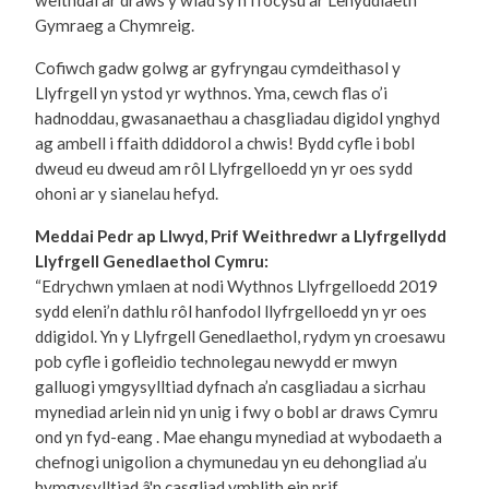
weithdai ar draws y wlad sy’n ffocysu ar Lenyddiaeth
Gymraeg a Chymreig.
Cofiwch gadw golwg ar gyfryngau cymdeithasol y
Llyfrgell yn ystod yr wythnos. Yma, cewch flas o’i
hadnoddau, gwasanaethau a chasgliadau digidol ynghyd
ag ambell i ffaith ddiddorol a chwis! Bydd cyfle i bobl
dweud eu dweud am rôl Llyfrgelloedd yn yr oes sydd
ohoni ar y sianelau hefyd.
Meddai Pedr ap Llwyd, Prif Weithredwr a Llyfrgellydd
Llyfrgell Genedlaethol Cymru:
“Edrychwn ymlaen at nodi Wythnos Llyfrgelloedd 2019
sydd eleni’n dathlu rôl hanfodol llyfrgelloedd yn yr oes
ddigidol. Yn y Llyfrgell Genedlaethol, rydym yn croesawu
pob cyfle i gofleidio technolegau newydd er mwyn
galluogi ymgysylltiad dyfnach a’n casgliadau a sicrhau
mynediad arlein nid yn unig i fwy o bobl ar draws Cymru
ond yn fyd-eang . Mae ehangu mynediad at wybodaeth a
chefnogi unigolion a chymunedau yn eu dehongliad a’u
hymgysylltiad â'n casgliad ymhlith ein prif