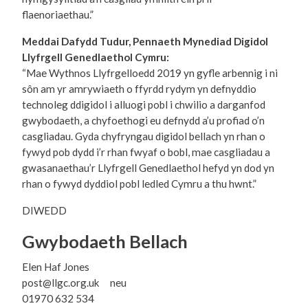
flaenoriaethau.”
Meddai Dafydd Tudur, Pennaeth Mynediad Digidol
Llyfrgell Genedlaethol Cymru:
“Mae Wythnos Llyfrgelloedd 2019 yn gyfle arbennig i ni
sôn am yr amrywiaeth o ffyrdd rydym yn defnyddio
technoleg ddigidol i alluogi pobl i chwilio a darganfod
gwybodaeth, a chyfoethogi eu defnydd a’u profiad o’n
casgliadau. Gyda chyfryngau digidol bellach yn rhan o
fywyd pob dydd i’r rhan fwyaf o bobl, mae casgliadau a
gwasanaethau’r Llyfrgell Genedlaethol hefyd yn dod yn
rhan o fywyd dyddiol pobl ledled Cymru a thu hwnt.”
DIWEDD
Gwybodaeth Bellach
Elen Haf Jones
post@llgc.org.uk neu
01970 632 534