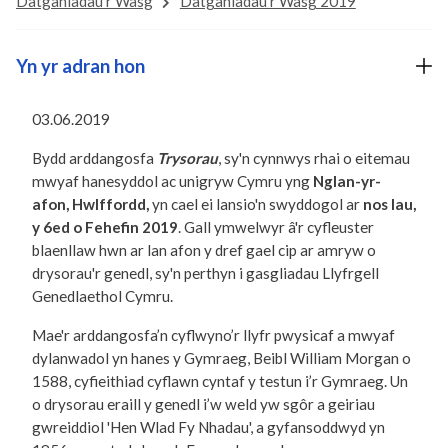
Datganiadau'r Wasg
Datganiadau'r Wasg 2019
Yn yr adran hon
03.06.2019
Bydd arddangosfa
Trysorau
, sy'n cynnwys rhai o eitemau
mwyaf hanesyddol ac unigryw Cymru yng
Nglan-yr-
afon, Hwlffordd,
yn cael ei lansio'n swyddogol ar
nos Iau,
y 6ed o Fehefin 2019
. Gall ymwelwyr â'r cyfleuster
blaenllaw hwn ar lan afon y dref gael cip ar amryw o
drysorau'r
genedl,
sy'n perthyn i gasgliadau Llyfrgell
Genedlaethol Cymru.
Mae'r arddangosfa’n cyflwyno’r llyfr pwysicaf a mwyaf
dylanwadol yn hanes y Gymraeg, Beibl William Morgan o
1588, cyfieithiad cyflawn cyntaf y testun i’r Gymraeg. Un
o drysorau eraill y genedl i’w weld yw sgôr a geiriau
gwreiddiol 'Hen Wlad Fy Nhadau', a gyfansoddwyd yn