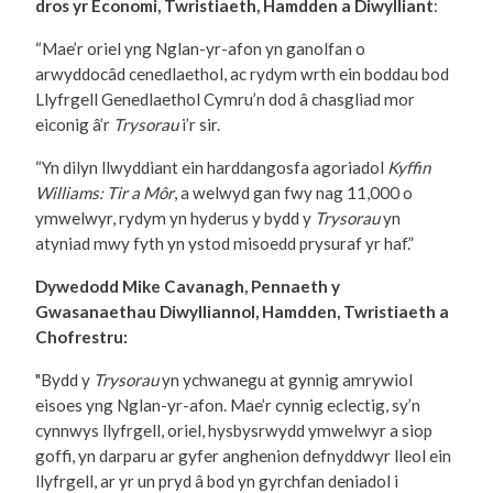
dros yr Economi, Twristiaeth, Hamdden a Diwylliant
:
“Mae’r oriel yng Nglan-yr-afon yn ganolfan o
arwyddocâd cenedlaethol, ac rydym wrth ein boddau bod
Llyfrgell Genedlaethol Cymru’n dod â chasgliad mor
eiconig â’r
Trysorau
i’r sir.
“Yn dilyn llwyddiant ein harddangosfa agoriadol
Kyffin
Williams: Tir a Môr
, a welwyd gan fwy nag 11,000 o
ymwelwyr, rydym yn hyderus y bydd y
Trysorau
yn
atyniad mwy fyth yn ystod misoedd prysuraf yr haf.”
Dywedodd Mike Cavanagh, Pennaeth y
Gwasanaethau Diwylliannol, Hamdden, Twristiaeth a
Chofrestru:
"Bydd y
Trysorau
yn ychwanegu at gynnig amrywiol
eisoes yng Nglan-yr-afon. Mae’r cynnig eclectig, sy’n
cynnwys llyfrgell, oriel, hysbysrwydd ymwelwyr a siop
goffi, yn darparu ar gyfer anghenion defnyddwyr lleol ein
llyfrgell, ar yr un pryd â bod yn gyrchfan deniadol i