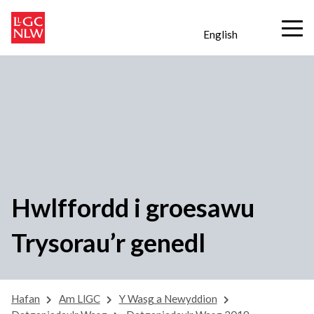
English
Hwlffordd i groesawu
Trysorau’r genedl
Hafan
Am LlGC
Y Wasg a Newyddion