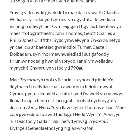
1856 gan y tad a'r mab Evan a James James.
Ymysg y deunydd gweledol y mae darn o waith Claudia
Williams, yr arlunydd cyfoes, yn ogystal â delweddau
eiconig o ddiwylliant Cymreig gan ffigyrau blaenllaw ym
maes ffotograffiaeth: John Thomas, Geoff Charles a
Philip Jones Griffiths. Bydd ymwelwyr â
Trysorau
hefyd
yn cael cip ar baentiad gwreiddiol Turner, Castell
Dolbadarn, sy’n rhoi mewnwelediad i sut gafodd y
tirluniwr nodedig hwn ei ysbrydoli ar ei ymweliadau
mynych â Chymru yn ystod y 1790au.
Mae
Trysorau
yn rhoi cyfle prin i’r cyhoedd gloddio’n
ddyfnach i feddyliau rhai o awduron a beirdd mwyaf
Cymru, gyda’r deunydd archifol sydd i’w weld yn cynnwys
lluniad map o bentref Llareggub, lleoliad dychmygol y
ddrama
Dan y Wenallt
, yn llaw Dylan Thomas ei hun. Mae
copi gwreiddiol o awdl fuddugol Hedd Wyn, 'Yr Arwr', yn
‘Eisteddfod y Gadair Ddu’ hefyd ymysg
Trysorau’r
Llyfrgell Genedlaethol yng Nglan-yr-afon.