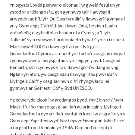
Yn ogystal, bydd pedwar o eiconau i’w gweld fesul un yn
ystod yr arddangosfa, gan gynnwys tair llawysgrif
arwyddocaol: 'Llyfr Du Caerfyrddin', y llawysgrif gynharaf
yn y Gymraeg; 'Cyfreithiau Hywel Dda', fersiwn Lladin
goliwiedig o gyfreithiau brodorol y Cymry; a 'Llyfr
Taliesin', sy’n cynnwys barddoniaeth hynaf Cymru i oroesi.
Mae rhyw 40,000 o lawysgrifau yn Llyfrgell
Genedlaethol Cymru ac maent yn ffurfio’r casgliad mwyaf
cynhwysfawr o lawysgrifau Cymreig yn y byd. Casgliad
Peniarth, sy’n cynnwys y tair llawysgrif i’w dangos yng
Nglan-yr-afon, yw casgliadau llawysgrifau pwysicaf y
Llyfrgell. Caiff y casgliad hwn o fri rhyngwladol ei
gynnwys ar Gofrestr Cof y Byd UNESCO.
Y pedwerydd eicon i’w arddangos bydd
Yny Lhyvyr Hwnn
.
Mae’n ffurfio rhan o gasgliad llyfrau prin cain y Llyfrgell
Genedlaethol a dyma’r llyfr cyntaf erioed i’w argraffu yn y
Gymraeg. Ysgrifennwyd
Yny Lhyvyr Hwnn
gan John Price
a’i argraffu yn Llundain yn 1546. Dim ond un copi o’r
gyfrol sydd wedi goroesi.