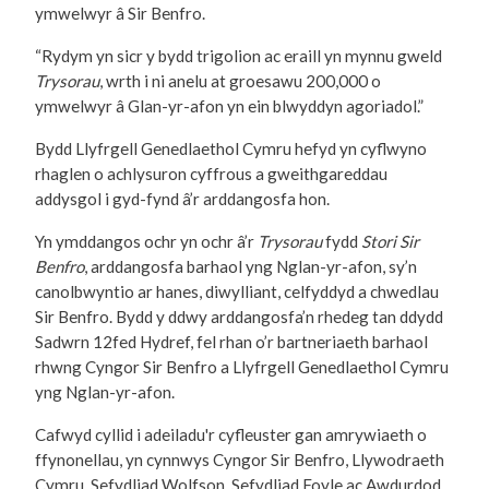
ymwelwyr â Sir Benfro.
“Rydym yn sicr y bydd trigolion ac eraill yn mynnu gweld
Trysorau
, wrth i ni anelu at groesawu 200,000 o
ymwelwyr â Glan-yr-afon yn ein blwyddyn agoriadol.”
Bydd Llyfrgell Genedlaethol Cymru hefyd yn cyflwyno
rhaglen o achlysuron cyffrous a gweithgareddau
addysgol i gyd-fynd â’r arddangosfa hon.
Yn ymddangos ochr yn ochr â’r
Trysorau
fydd
Stori Sir
Benfro
, arddangosfa barhaol yng Nglan-yr-afon, sy’n
canolbwyntio ar hanes, diwylliant, celfyddyd a chwedlau
Sir Benfro. Bydd y ddwy arddangosfa’n rhedeg tan ddydd
Sadwrn 12fed Hydref, fel rhan o’r bartneriaeth barhaol
rhwng Cyngor Sir Benfro a Llyfrgell Genedlaethol Cymru
yng Nglan-yr-afon.
Cafwyd cyllid i adeiladu'r cyfleuster gan amrywiaeth o
ffynonellau, yn cynnwys Cyngor Sir Benfro, Llywodraeth
Cymru, Sefydliad Wolfson, Sefydliad Foyle ac Awdurdod