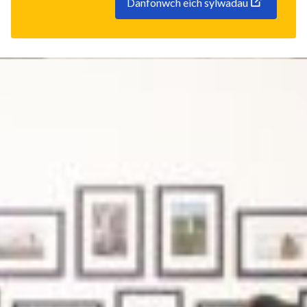
Danfonwch eich sylwadau