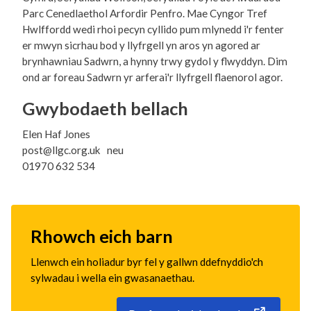
Parc Cenedlaethol Arfordir Penfro. Mae Cyngor Tref
Hwlffordd wedi rhoi pecyn cyllido pum mlynedd i'r fenter
er mwyn sicrhau bod y llyfrgell yn aros yn agored ar
brynhawniau Sadwrn, a hynny trwy gydol y flwyddyn. Dim
ond ar foreau Sadwrn yr arferai'r llyfrgell flaenorol agor.
Gwybodaeth bellach
Elen Haf Jones
post@llgc.org.uk neu
01970 632 534
Rhowch eich barn
Llenwch ein holiadur byr fel y gallwn ddefnyddio'ch
sylwadau i wella ein gwasanaethau.