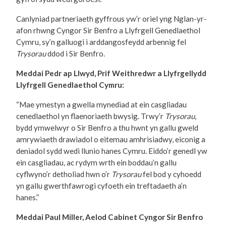
Canlyniad partneriaeth gyffrous yw’r oriel yng Nglan-yr-
afon rhwng Cyngor Sir Benfro a Llyfrgell Genedlaethol
Cymru, sy’n galluogi i arddangosfeydd arbennig fel
Trysorau
ddod i Sir Benfro.
Meddai Pedr ap Llwyd, Prif Weithredwr a Llyfrgellydd
Llyfrgell Genedlaethol Cymru:
“Mae ymestyn a gwella mynediad at ein casgliadau
cenedlaethol yn flaenoriaeth bwysig. Trwy’r
Trysorau
,
bydd ymwelwyr o Sir Benfro a thu hwnt yn gallu gweld
amrywiaeth drawiadol o eitemau amhrisiadwy, eiconig a
deniadol sydd wedi llunio hanes Cymru. Eiddo’r genedl yw
ein casgliadau, ac rydym wrth ein boddau’n gallu
cyflwyno’r detholiad hwn o’r
Trysorau
fel bod y cyhoedd
yn gallu gwerthfawrogi cyfoeth ein treftadaeth a’n
hanes.”
Meddai Paul Miller, Aelod Cabinet Cyngor Sir Benfro