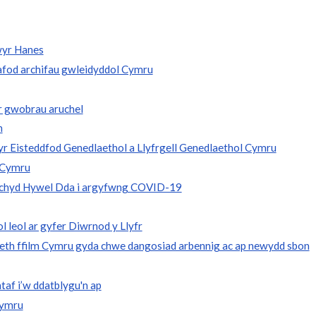
wyr Hanes
rafod archifau gwleidyddol Cymru
er gwobrau aruchel
n
 yr Eisteddfod Genedlaethol a Llyfrgell Genedlaethol Cymru
9 Cymru
Iechyd Hywel Dda i argyfwng COVID-19
l leol ar gyfer Diwrnod y Llyfr
daeth ffilm Cymru gyda chwe dangosiad arbennig ac ap newydd sbon
af i’w ddatblygu'n ap
hymru