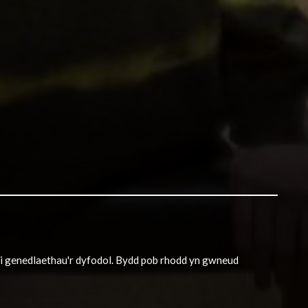
h i genedlaethau'r dyfodol. Bydd pob rhodd yn gwneud