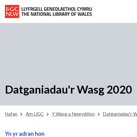
Datganiadau'r Wasg 2020
Hafan
Am LlGC
Y Wasg a Newyddion
Datganiadau'r 
Yn yr adran hon