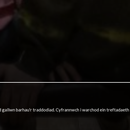
dd gallwn barhau'r traddodiad. Cyfrannwch i warchod ein treftadaet