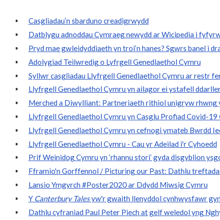
Casgliadau’n sbarduno creadigrwydd
Datblygu adnoddau Cymraeg newydd ar Wicipedia i fyfyr
Pryd mae gwleidyddiaeth yn troi’n hanes? Sgwrs banel i d
Adolygiad Teilwredig o Lyfrgell Genedlaethol Cymru
Syllwr casgliadau Llyfrgell Genedlaethol Cymru ar restr f
Llyfrgell Genedlaethol Cymru yn ailagor ei ystafell ddarlle
Merched a Diwylliant: Partneriaeth rithiol unigryw rhwng
Llyfrgell Genedlaethol Cymru yn Casglu Profiad Covid-1
Llyfrgell Genedlaethol Cymru yn cefnogi ymateb Bwrdd 
Llyfrgell Genedlaethol Cymru - Cau yr Adeilad i'r Cyhoedd
Prif Weinidog Cymru yn ‘rhannu stori’ gyda disgyblion ysgo
Fframio'n Gorffennol / Picturing our Past: Dathlu trefta
Lansio Ymgyrch #Poster2020 ar Ddydd Miwsig Cymru
Y
Canterbury Tales
yw'r gwaith llenyddol cynhwysfawr gynt
Dathlu cyfraniad Paul Peter Piech at gelf weledol yng Ng