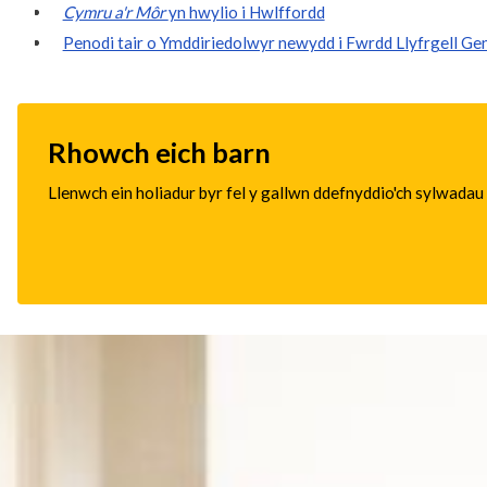
Cymru a'r Môr
yn hwylio i Hwlffordd
Penodi tair o Ymddiriedolwyr newydd i Fwrdd Llyfrgell G
Rhowch eich barn
Llenwch ein holiadur byr fel y gallwn ddefnyddio'ch sylwadau