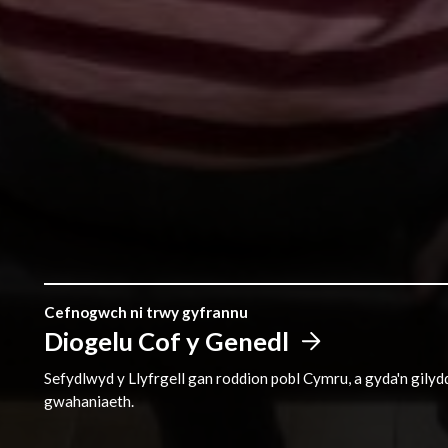
Cefnogwch ni trwy gyfrannu
Diogelu Cof y Genedl
Sefydlwyd y Llyfrgell gan roddion pobl Cymru, a gyda'n gily
gwahaniaeth.