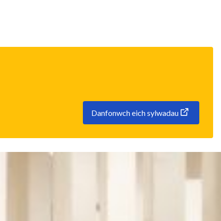
Danfonwch eich sylwadau