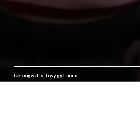
Cefnogwch ni trwy gyfrannu
Diogelu Cof y Genedl
Sefydlwyd y Llyfrgell gan roddion pobl Cymru, a gyda'n gily
gwahaniaeth.
Cyfeiriad