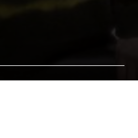
h i genedlaethau'r dyfodol. Bydd pob rhodd yn gwneud