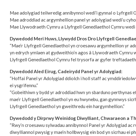
Mae adolygiad teilwredig annibynnol wedi’i gynnal o Lyfrgel
Mae adroddiad ac argymhellion panel yr adolygiad wedi’u cyho
Mae Llywodraeth Cymru a Llyfrgell Genedlaethol Cymru wedi 
Dywedodd Meri Huws, Llywydd Dros Dro Llyfrgell Genedlae
“Mae’r Llyfrgell Genedlaethol yn croesawu argymhellion yr ad
yn edrych ymlaen at gydweithio’n agos â Llywodraeth Cymru wrt
Llyfrgell Genedlaethol Cymru fel trysorfa ar gyfer treftadaet
Dywedodd Aled Eirug, Cadeirydd Panel yr Adolygiad:
“Hoffai Panel yr Adolygiad ddiolch i holl staff ac ymddiriedo
ei ysgrifennu.”
“Gobeithiwn y bydd yr adroddiad hwn yn sbarduno perthynas e
mae’r Llyfrgell Genedlaethol yn eu hwynebu, gan gynnwys sicr
Llyfrgell Genedlaethol yn gweithredu ein hargymhellion.”
Dywedodd y Dirprwy Weinidog Diwylliant, Chwaraeon a Thw
“Rwy’n croesawu sylwadau annibynnol Panel yr Adolygiad ac rwy’
diwylliannol pwysig y mae’n hollbwysig ein bod yn sicrhau ei p