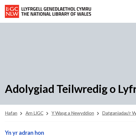
Adolygiad Teilwredig o Lyf
Hafan
Am LlGC
Y Wasg a Newyddion
Datganiadau'r 
Yn yr adran hon