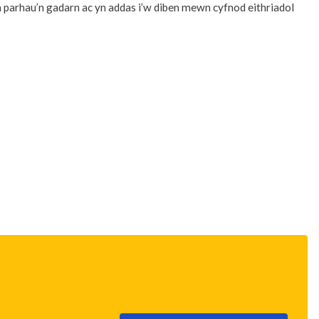
yn parhau’n gadarn ac yn addas i’w diben mewn cyfnod eithriadol