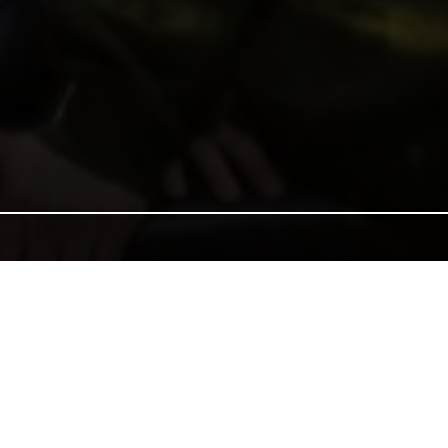
dd gallwn barhau'r traddodiad. Cyfrannwch i warchod ein treftadaet