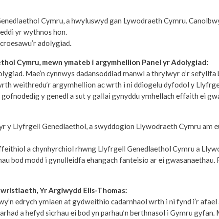
l Genedlaethol Cymru, a hwyluswyd gan Lywodraeth Cymru. Canolbwyn
eddi yr wythnos hon.
croesawu’r adolygiad.
thol Cymru, mewn ymateb i argymhellion Panel yr Adolygiad:
olygiad. Mae’n cynnwys dadansoddiad manwl a thrylwyr o’r sefyllfa 
h weithredu’r argymhellion ac wrth i ni ddiogelu dyfodol y Llyfrg
h gofnodedig y genedl a sut y gallai gynyddu ymhellach effaith ei g
lwyr y Llyfrgell Genedlaethol, a swyddogion Llywodraeth Cymru am e
ffeithiol a chynhyrchiol rhwng Llyfrgell Genedlaethol Cymru a Lly
hau bod modd i gynulleidfa ehangach fanteisio ar ei gwasanaethau
ristiaeth, Yr Arglwydd Elis-Thomas:
n edrych ymlaen at gydweithio cadarnhaol wrth i ni fynd i’r afael â
harhad a hefyd sicrhau ei bod yn parhau’n berthnasol i Gymru gyfan.