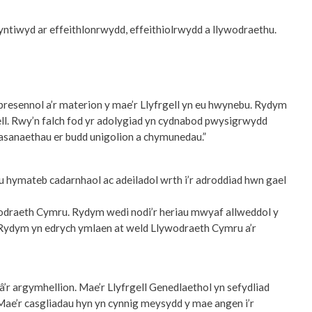
tiwyd ar effeithlonrwydd, effeithiolrwydd a llywodraethu.
bresennol a’r materion y mae’r Llyfrgell yn eu hwynebu. Rydym
ell. Rwy’n falch fod yr adolygiad yn cydnabod pwysigrwydd
wasanaethau er budd unigolion a chymunedau.”
u hymateb cadarnhaol ac adeiladol wrth i’r adroddiad hwn gael
wodraeth Cymru. Rydym wedi nodi’r heriau mwyaf allweddol y
. Rydym yn edrych ymlaen at weld Llywodraeth Cymru a’r
’r argymhellion. Mae’r Llyfrgell Genedlaethol yn sefydliad
 Mae’r casgliadau hyn yn cynnig meysydd y mae angen i’r