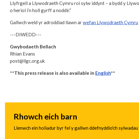
Llyfrgell a Llywodraeth Cymru roi sylw iddynt – a bydd y Llywo
o heriol i’n holl gyrff a noddir.”
Gallwch weld yr adroddiad llawn ar
wefan Llywodraeth Cymru
---DIWEDD---
Gwybodaeth Bellach
Rhian Evans
post@llgc.org.uk
**This press release is also available in
English
**
Rhowch eich barn
Llenwch ein holiadur byr fel y gallwn ddefnyddio'ch sylwadau