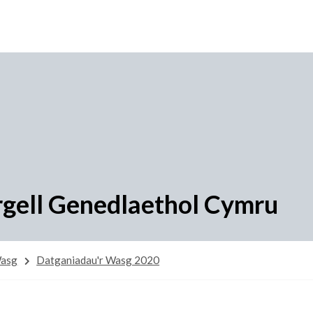
rgell Genedlaethol Cymru
Wasg
Datganiadau'r Wasg 2020