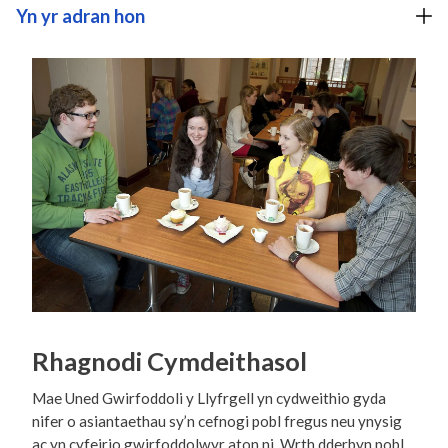
Yn yr adran hon
Rhagnodi Cymdeithasol
Mae Uned Gwirfoddoli y Llyfrgell yn cydweithio gyda
nifer o asiantaethau sy’n cefnogi pobl fregus neu ynysig
ac yn cyfeirio gwirfoddolwyr aton ni. Wrth dderbyn pobl