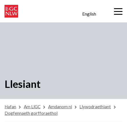
English
Llesiant
Hafan
Am LlGC
Amdanom ni
Llywodraethiant
Dogfennaeth gorfforaethol