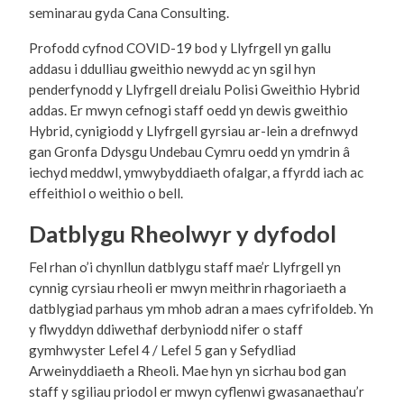
seminarau gyda Cana Consulting.
Profodd cyfnod COVID-19 bod y Llyfrgell yn gallu
addasu i ddulliau gweithio newydd ac yn sgil hyn
penderfynodd y Llyfrgell dreialu Polisi Gweithio Hybrid
addas. Er mwyn cefnogi staff oedd yn dewis gweithio
Hybrid, cynigiodd y Llyfrgell gyrsiau ar-lein a drefnwyd
gan Gronfa Ddysgu Undebau Cymru oedd yn ymdrin â
iechyd meddwl, ymwybyddiaeth ofalgar, a ffyrdd iach ac
effeithiol o weithio o bell.
Datblygu Rheolwyr y dyfodol
Fel rhan o’i chynllun datblygu staff mae’r Llyfrgell yn
cynnig cyrsiau rheoli er mwyn meithrin rhagoriaeth a
datblygiad parhaus ym mhob adran a maes cyfrifoldeb. Yn
y flwyddyn ddiwethaf derbyniodd nifer o staff
gymhwyster Lefel 4 / Lefel 5 gan y Sefydliad
Arweinyddiaeth a Rheoli. Mae hyn yn sicrhau bod gan
staff y sgiliau priodol er mwyn cyflenwi gwasanaethau’r