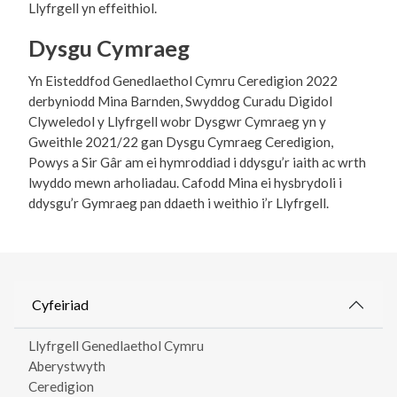
Llyfrgell yn effeithiol.
Dysgu Cymraeg
Yn Eisteddfod Genedlaethol Cymru Ceredigion 2022
derbyniodd Mina Barnden, Swyddog Curadu Digidol
Clyweledol y Llyfrgell wobr Dysgwr Cymraeg yn y
Gweithle 2021/22 gan Dysgu Cymraeg Ceredigion,
Powys a Sir Gâr am ei hymroddiad i ddysgu’r iaith ac wrth
lwyddo mewn arholiadau. Cafodd Mina ei hysbrydoli i
ddysgu’r Gymraeg pan ddaeth i weithio i’r Llyfrgell.
Cyfeiriad
Llyfrgell Genedlaethol Cymru
Aberystwyth
Ceredigion