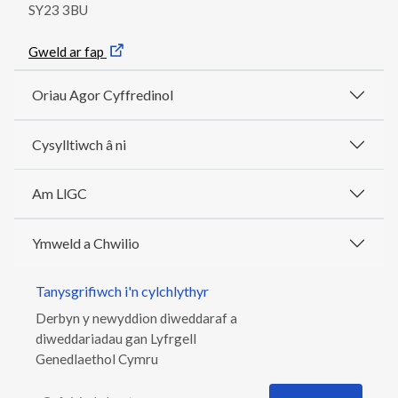
SY23 3BU
Gweld ar fap
Oriau Agor Cyffredinol
Cysylltiwch â ni
Am LlGC
Ymweld a Chwilio
Tanysgrifiwch i'n cylchlythyr
Derbyn y newyddion diweddaraf a
diweddariadau gan Lyfrgell
Genedlaethol Cymru
Cyfeiriad ebost