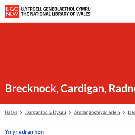
Brecknock, Cardigan, Rad
Hafan
Darganfod & Dysgu
Arddangosfeydd arlein
Deu
Yn yr adran hon