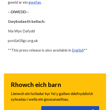
gweld ar ein
gwefan
.
--DIWEDD--
Gwybodaeth bellach:
Nia Wyn Dafydd
post(at)llgc.org.uk
**This press release is also available in
English
**
Rhowch eich barn
Llenwch ein holiadur byr fel y gallwn ddefnyddio'ch
sylwadau i wella ein gwasanaethau.