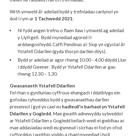
Wrth ymweld â’r adeilad bydd y trefniadau canlynol yn
dod i rym ar
1 Tachwedd 2021
:
Ni fydd angen trefnu o flaen llaw i ymweld ag adeilad
y Llyfrgell. Bydd mynediad agored i’r
arddangosfeydd, Caffi Pendinas a’r Siop yn ogystal â’r
Ystafell Ddarllen (gyda thocyn darllen dilys).
Bydd yr adeilad ar agor rhwng 10.00 - 4.00 ddydd Llun
i ddydd Gwener. Bydd yr Ystafell Ddarllen ar gau
rhwng 12.30 – 1.30.
Gwasanaeth Ystafell Ddarllen
Fel rhan o gynlluniau cyffrous ehangach i ddatblygu ein
gofodau cyhoeddus bydd y gwasanaethau darllen
presennol i gyd yn cael eu
hadleoli’n barhaol yn Ystafell
Ddarllen y Gogledd
. Mae gwaith adnewyddu sylweddol
ar Ystafell Ddarllen y Gogledd bellach wedi ei gwblhau ac
mae addasiadau wedi eu gwneud i sicrhau ei fod yn ofod
cyfforddus i weithio ynddo a chael mynediad i holl