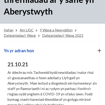
Aberystwyth
Hafan
Am LlGC
Y Wasg a Newyddion
Datganiadau'r Wasg
Datganiadau'r Wasg 2021
Yn yr adran hon
21.10.21
Ar ddechrau mis Tachwedd bydd newidiadau i natur rhai
o’r gwasanaethau o fewn adeilad y Llyfrgell yn
Aberystwyth. Mae iechyd a diogelwch ein hymwelwyr a’n
staff yn flaenoriaeth i ni ac rydym yn parhau i fonitro’r
risgiau sydd ynglwm â COVID-19 yn ofalus iawn. Fodd
bynnag, mae’n hasesiad diweddaraf yn golygu ein bod
mewn lle i addasu rhai o’n trefniadau.