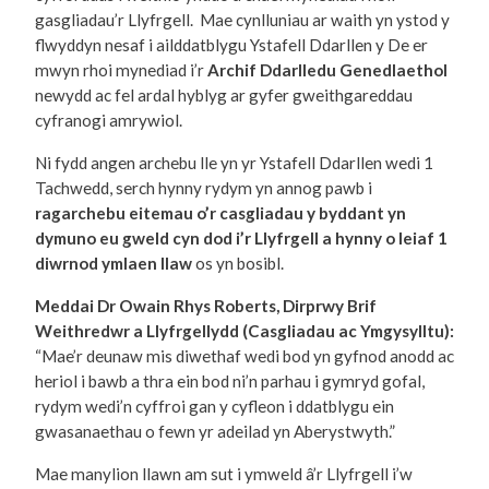
gasgliadau’r Llyfrgell. Mae cynlluniau ar waith yn ystod y
flwyddyn nesaf i ailddatblygu Ystafell Ddarllen y De er
mwyn rhoi mynediad i’r
Archif Ddarlledu Genedlaethol
newydd ac fel ardal hyblyg ar gyfer gweithgareddau
cyfranogi amrywiol.
Ni fydd angen archebu lle yn yr Ystafell Ddarllen wedi 1
Tachwedd, serch hynny rydym yn annog pawb i
ragarchebu eitemau o’r casgliadau y byddant yn
dymuno eu gweld cyn dod i’r Llyfrgell a hynny o leiaf 1
diwrnod ymlaen llaw
os yn bosibl.
Meddai Dr Owain Rhys Roberts, Dirprwy Brif
Weithredwr a Llyfrgellydd (Casgliadau ac Ymgysylltu):
“Mae’r deunaw mis diwethaf wedi bod yn gyfnod anodd ac
heriol i bawb a thra ein bod ni’n parhau i gymryd gofal,
rydym wedi’n cyffroi gan y cyfleon i ddatblygu ein
gwasanaethau o fewn yr adeilad yn Aberystwyth.”
Mae manylion llawn am sut i ymweld â’r Llyfrgell i’w