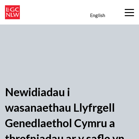
English
Newidiadau i
wasanaethau Llyfrgell
Genedlaethol Cymru a
threfniadau ar y safle yn