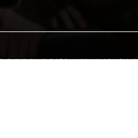
dd gallwn barhau'r traddodiad. Cyfrannwch i warchod ein treftadaet