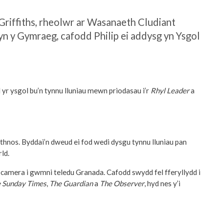
Griffiths, rheolwr ar Wasanaeth Cludiant
l yn y Gymraeg, cafodd Philip ei addysg yn Ysgol
r ysgol bu’n tynnu lluniau mewn priodasau i’r
Rhyl Leader
a
ythnos. Byddai’n dweud ei fod wedi dysgu tynnu lluniau pan
ld.
 camera i gwmni teledu Granada. Cafodd swydd fel fferyllydd i
 Sunday Times
,
The Guardian
a
The Observer
, hyd nes y’i