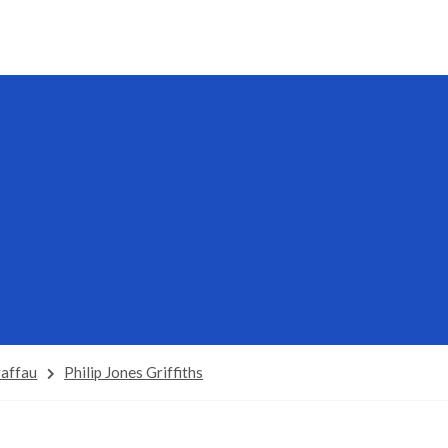
affau
Philip Jones Griffiths