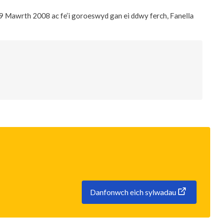
19 Mawrth 2008 ac fe’i goroeswyd gan ei ddwy ferch, Fanella
Danfonwch eich sylwadau