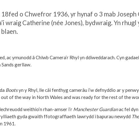
y 18fed o Chwefror 1936, yr hynaf o 3 mab Joseph 
 a’i wraig Catherine (née Jones), bydwraig. Yn rhug
 blaen.
d, ac ymunodd â Chlwb Camera’r Rhyl yn ddiweddarach. Cyn gadael y
 Sands gerllaw.
yda
Boots
yn y Rhyl, lle câi fenthyg camerâu i’w defnyddio ar y penw
f out of the way in North Wales and was ready for the rest of the wor
 dechreuodd weithio’n rhan-amser i’r
Manchester Guardian
ac fel dyn
rylliaeth gyda gwaith ffotograffiaeth lawrydd i bapurau newydd
The
m 1961.