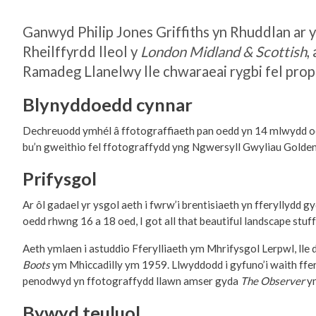
Ganwyd Philip Jones Griffiths yn Rhuddlan ar 
Rheilffyrdd lleol y
London Midland & Scottish
,
Ramadeg Llanelwy lle chwaraeai rygbi fel prop
Blynyddoedd cynnar
Dechreuodd ymhél â ffotograffiaeth pan oedd yn 14 mlwydd oe
bu’n gweithio fel ffotograffydd yng Ngwersyll Gwyliau Golden
Prifysgol
Ar ôl gadael yr ysgol aeth i fwrw’i brentisiaeth yn fferyllydd g
oedd rhwng 16 a 18 oed, I got all that beautiful landscape stuf
Aeth ymlaen i astuddio Fferylliaeth ym Mhrifysgol Lerpwl, lle
Boots
ym Mhiccadilly ym 1959. Llwyddodd i gyfuno’i waith ffe
penodwyd yn ffotograffydd llawn amser gyda
The Observer
y
Bywyd teuluol