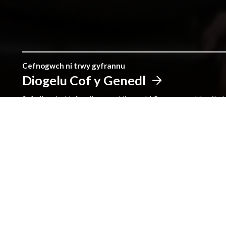
Cefnogwch ni trwy gyfrannu
Diogelu Cof y Genedl
Sefydlwyd y Llyfrgell gan roddion pobl Cymru, a gyda'n gily
gwahaniaeth.
Cyfeiriad
Llyfrgell Genedlaethol Cymru
Aberystwyth
Ceredigion
SY23 3BU