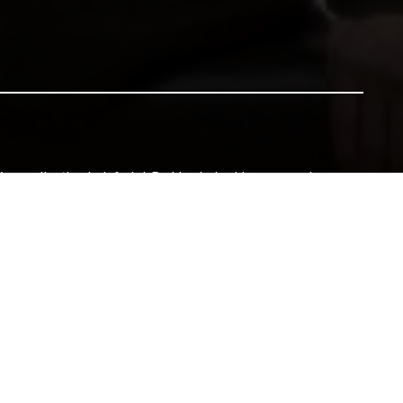
h i genedlaethau'r dyfodol. Bydd pob rhodd yn gwneud