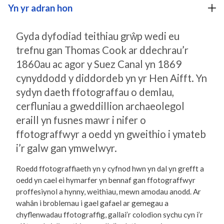
Yn yr adran hon
Gyda dyfodiad teithiau grŵp wedi eu
trefnu gan Thomas Cook ar ddechrau’r
1860au ac agor y Suez Canal yn 1869
cynyddodd y diddordeb yn yr Hen Aifft. Yn
sydyn daeth ffotograffau o demlau,
cerfluniau a gweddillion archaeolegol
eraill yn fusnes mawr i nifer o
ffotograffwyr a oedd yn gweithio i ymateb
i’r galw gan ymwelwyr.
Roedd ffotograffiaeth yn y cyfnod hwn yn dal yn grefft a
oedd yn cael ei hymarfer yn bennaf gan ffotograffwyr
proffesiynol a hynny, weithiau, mewn amodau anodd. Ar
wahân i broblemau i gael gafael ar gemegau a
chyflenwadau ffotograffig, gallai’r colodion sychu cyn i’r