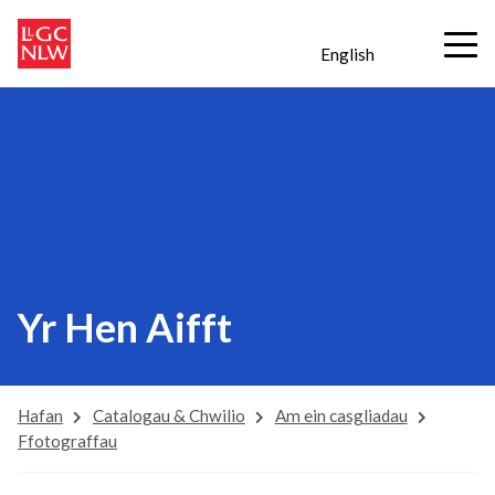
English
Yr Hen Aifft
Hafan
Catalogau & Chwilio
Am ein casgliadau
Ffotograffau