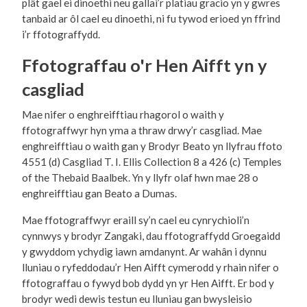
plât gael ei dinoethi neu gallai’r platiau gracio yn y gwres
tanbaid ar ôl cael eu dinoethi, ni fu tywod erioed yn ffrind
i’r ffotograffydd.
Ffotograffau o'r Hen Aifft yn y
casgliad
Mae nifer o enghreifftiau rhagorol o waith y
ffotograffwyr hyn yma a thraw drwy’r casgliad. Mae
enghreifftiau o waith gan y Brodyr Beato yn llyfrau ffoto
4551 (d) Casgliad T. I. Ellis Collection 8 a 426 (c) Temples
of the Thebaid Baalbek. Yn y llyfr olaf hwn mae 28 o
enghreifftiau gan Beato a Dumas.
Mae ffotograffwyr eraill sy’n cael eu cynrychioli’n
cynnwys y brodyr Zangaki, dau ffotograffydd Groegaidd
y gwyddom ychydig iawn amdanynt. Ar wahân i dynnu
lluniau o ryfeddodau’r Hen Aifft cymerodd y rhain nifer o
ffotograffau o fywyd bob dydd yn yr Hen Aifft. Er bod y
brodyr wedi dewis testun eu lluniau gan bwysleisio