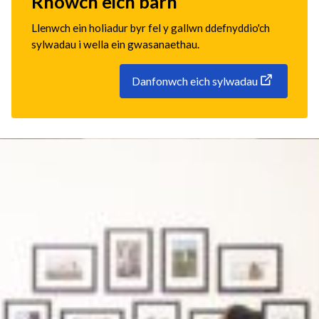
Rhowch eich barn
Llenwch ein holiadur byr fel y gallwn ddefnyddio'ch
sylwadau i wella ein gwasanaethau.
Danfonwch eich sylwadau