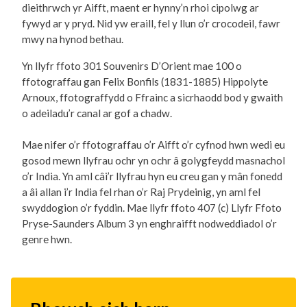
dieithrwch yr Aifft, maent er hynny’n rhoi cipolwg ar
fywyd ar y pryd. Nid yw eraill, fel y llun o’r crocodeil, fawr
mwy na hynod bethau.
Yn llyfr ffoto 301 Souvenirs D’Orient mae 100 o
ffotograffau gan Felix Bonfils (1831-1885) Hippolyte
Arnoux, ffotograffydd o Ffrainc a sicrhaodd bod y gwaith
o adeiladu’r canal ar gof a chadw.
Mae nifer o’r ffotograffau o’r Aifft o’r cyfnod hwn wedi eu
gosod mewn llyfrau ochr yn ochr â golygfeydd masnachol
o’r India. Yn aml câi’r llyfrau hyn eu creu gan y mân fonedd
a âi allan i’r India fel rhan o’r Raj Prydeinig, yn aml fel
swyddogion o’r fyddin. Mae llyfr ffoto 407 (c) Llyfr Ffoto
Pryse-Saunders Album 3 yn enghraifft nodweddiadol o’r
genre hwn.