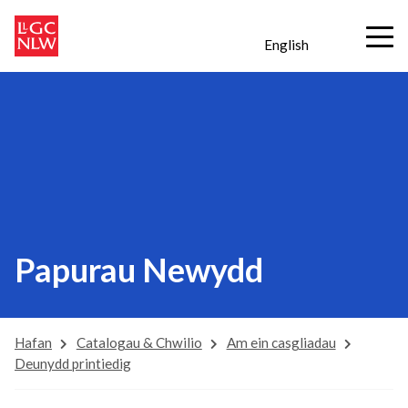
English
Papurau Newydd
Hafan
Catalogau & Chwilio
Am ein casgliadau
Deunydd printiedig