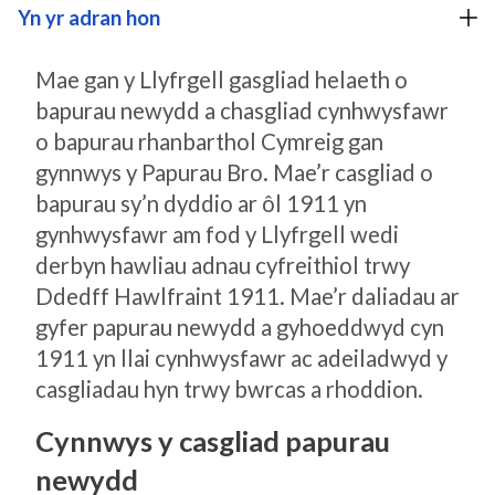
Yn yr adran hon
Mae gan y Llyfrgell gasgliad helaeth o
bapurau newydd a chasgliad cynhwysfawr
o bapurau rhanbarthol Cymreig gan
gynnwys y Papurau Bro. Mae’r casgliad o
bapurau sy’n dyddio ar ôl 1911 yn
gynhwysfawr am fod y Llyfrgell wedi
derbyn hawliau adnau cyfreithiol trwy
Ddedff Hawlfraint 1911. Mae’r daliadau ar
gyfer papurau newydd a gyhoeddwyd cyn
1911 yn llai cynhwysfawr ac adeiladwyd y
casgliadau hyn trwy bwrcas a rhoddion.
Cynnwys y casgliad papurau
newydd