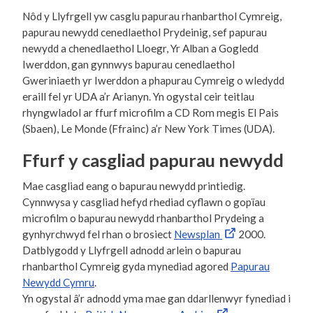
Nôd y Llyfrgell yw casglu papurau rhanbarthol Cymreig,
papurau newydd cenedlaethol Prydeinig, sef papurau
newydd a chenedlaethol Lloegr, Yr Alban a Gogledd
Iwerddon, gan gynnwys bapurau cenedlaethol
Gweriniaeth yr Iwerddon a phapurau Cymreig o wledydd
eraill fel yr UDA a’r Arianyn. Yn ogystal ceir teitlau
rhyngwladol ar ffurf microfilm a CD Rom megis El Pais
(Sbaen), Le Monde (Ffrainc) a’r New York Times (UDA).
Ffurf y casgliad papurau newydd
Mae casgliad eang o bapurau newydd printiedig.
Cynnwysa y casgliad hefyd rhediad cyflawn o gopïau
microfilm o bapurau newydd rhanbarthol Prydeing a
gynhyrchwyd fel rhan o brosiect
Newsplan
2000.
Datblygodd y Llyfrgell adnodd arlein o bapurau
rhanbarthol Cymreig gyda mynediad agored
Papurau
Newydd Cymru
.
Yn ogystal â’r adnodd yma mae gan ddarllenwyr fynediad i