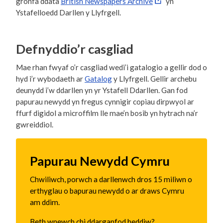
gronfa ddata
British Newspapers Archive
yn
Ystafelloedd Darllen y Llyfrgell.
Defnyddio’r casgliad
Mae rhan fwyaf o’r casgliad wedi’i gatalogio a gellir dod o
hyd i’r wybodaeth ar
Gatalog
y Llyfrgell. Gellir archebu
deunydd i’w ddarllen yn yr Ystafell Ddarllen. Gan fod
papurau newydd yn fregus cynnigir copiau dirpwyol ar
ffurf digidol a microffilm lle mae’n bosib yn hytrach na’r
gwreiddiol.
Papurau Newydd Cymru
Chwiliwch, porwch a darllenwch dros 15 miliwn o
erthyglau o bapurau newydd o ar draws Cymru
am ddim.
Beth wnewch chi ddarganfod heddiw?