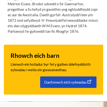
Meirion Evans. Brodor ydoedd o Sir Gaernarfon,
pregethwr a fu hefyd yn gweithio yng nghloddfeydd copr
ac aur de Awstralia. Daeth gyrfa'r
Australydd
i ben ym
1872 ond sefydlwyd
Yr Ymwelydd
fel newyddiadur misol,
eto dan olygyddiaeth W M Evans, yn Hydref 1874.
Parhawyd i'w gyhoeddi tan fis Rhagfyr 1876.
Rhowch eich barn
Llenwch ein holiadur byr fel y gallwn ddefnyddio'ch
sylwadau i wella ein gwasanaethau.
Danfonwch eich sylwadau