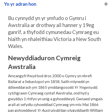
Yn yr adran hon
Bu cynnydd yn yr ymfudo o Gymru i
Awstralia ar drothwy ail hanner y 19eg
ganrif, a thyfodd cymunedau Cymraeg eu
hiaith yn nhaleithiau Victoria a New South
Wales.
Newyddiaduron Cymreig
Awstralia
Amcangyfrifwyd bod dros 2000 o Gymry yn nhrefi
Ballarat a Sebastopol ym 1858. Saith mlynedd yn
ddiweddarach ym 1865 ymddangosodd
Yr Ymgeisydd
,
cylchgrawn Cymraeg cyntaf Awstralia, ond hyd y
gwyddys 1 rhifyn yn unig a gyhoeddwyd. Gwnaed ymgais
arall at sefydlu cyhoeddiad Cymraeg ym mis Mai 1866
pan gyhoeddwyd
Yr Australydd
dan olygyddiaeth William