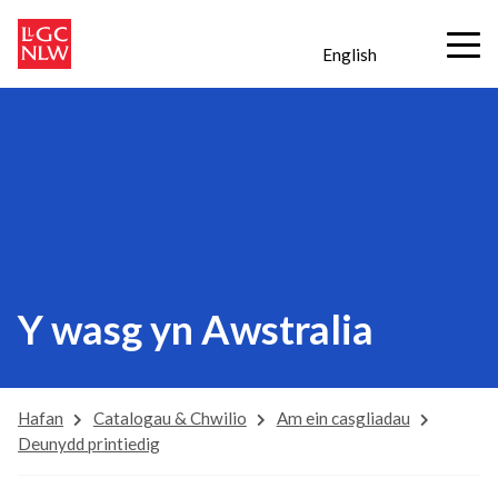
English
Y wasg yn Awstralia
Hafan
Catalogau & Chwilio
Am ein casgliadau
Deunydd printiedig