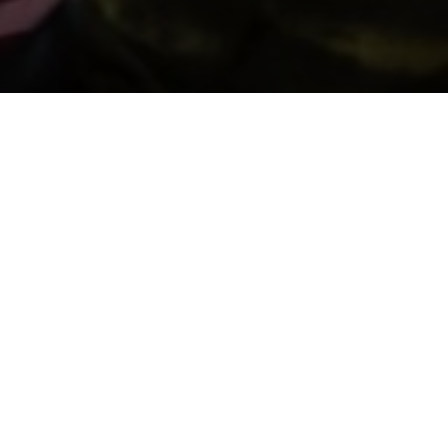
Cefnogwch ni trwy gyfrannu
Diogelu Cof y Genedl
Sefydlwyd y Llyfrgell gan roddion pobl Cymru, a
gyda'n gilydd gallwn barhau'r traddodiad. Cyfrannwch
i warchod ein treftadaeth i genedlaethau'r dyfodol.
Bydd pob rhodd yn gwneud gwahaniaeth.
Cyfeiriad