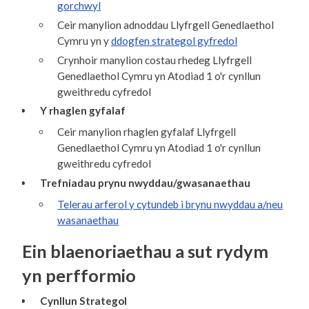
gorchwyl
Ceir manylion adnoddau Llyfrgell Genedlaethol
Cymru yn y
ddogfen strategol gyfredol
Crynhoir manylion costau rhedeg Llyfrgell
Genedlaethol Cymru yn Atodiad 1 o'r cynllun
gweithredu cyfredol
Y rhaglen gyfalaf
Ceir manylion rhaglen gyfalaf Llyfrgell
Genedlaethol Cymru yn Atodiad 1 o'r cynllun
gweithredu cyfredol
Trefniadau prynu nwyddau/gwasanaethau
Telerau arferol y cytundeb i brynu nwyddau a/neu
wasanaethau
Ein blaenoriaethau a sut rydym
yn perfformio
Cynllun Strategol