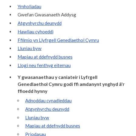
Ymholiadau
Gwefan Gwasanaeth Addysg
Atgynhyrchu deunydd
Hawliau cyhoeddi
Ffilmio yn Llyfrgell Genedlaethol Cymru
Lluniau byw
Mapiau at ddefnydd busnes
Llogi neu fenthyg eitemau
Y gwasanaethau y caniateir i Lyfrgell
Genedlaethol Cymru godi ffi amdanynt ynghyd â'r
ffioedd hynny
Adnoddau cynadleddau
Atgynhyrchu deunydd
Lluniau byw
Mapiau at ddefnydd busnes
Priodasau