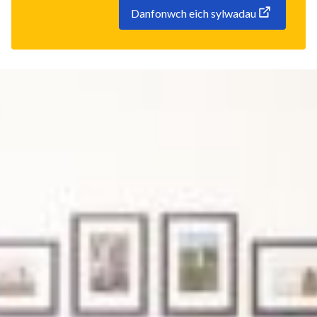
Danfonwch eich sylwadau