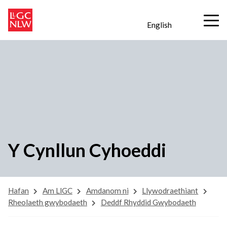
English
Y Cynllun Cyhoeddi
Hafan
Am LlGC
Amdanom ni
Llywodraethiant
Rheolaeth gwybodaeth
Deddf Rhyddid Gwybodaeth