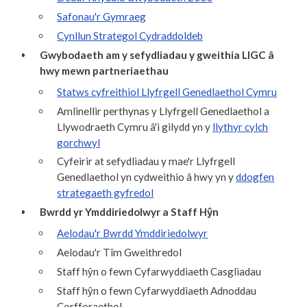
Safonau'r Gymraeg
Cynllun Strategol Cydraddoldeb
Gwybodaeth am y sefydliadau y gweithia LlGC â
hwy mewn partneriaethau
Statws cyfreithiol Llyfrgell Genedlaethol Cymru
Amlinellir perthynas y Llyfrgell Genedlaethol a
Llywodraeth Cymru â'i gilydd yn y
llythyr cylch
gorchwyl
Cyfeirir at sefydliadau y mae'r Llyfrgell
Genedlaethol yn cydweithio â hwy yn y
ddogfen
strategaeth gyfredol
Bwrdd yr Ymddiriedolwyr a Staff Hŷn
Aelodau'r Bwrdd Ymddiriedolwyr
Aelodau'r Tîm Gweithredol
Staff hŷn o fewn Cyfarwyddiaeth Casgliadau
Staff hŷn o fewn Cyfarwyddiaeth Adnoddau
Corfforaethol