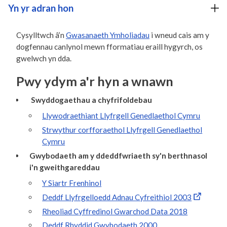
Yn yr adran hon
Cysylltwch â’n
Gwasanaeth Ymholiadau
i wneud cais am y
dogfennau canlynol mewn fformatiau eraill hygyrch, os
gwelwch yn dda.
Pwy ydym a'r hyn a wnawn
Swyddogaethau a chyfrifoldebau
Llywodraethiant Llyfrgell Genedlaethol Cymru
Strwythur corfforaethol Llyfrgell Genedlaethol
Cymru
Gwybodaeth am y ddeddfwriaeth sy'n berthnasol
i'n gweithgareddau
Y Siartr Frenhinol
Deddf Llyfrgelloedd Adnau Cyfreithiol 2003
Rheoliad Cyffredinol Gwarchod Data 2018
Deddf Rhyddid Gwybodaeth 2000