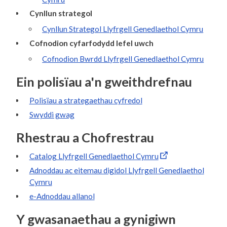
Cynllun strategol
Cynllun Strategol Llyfrgell Genedlaethol Cymru
Cofnodion cyfarfodydd lefel uwch
Cofnodion Bwrdd Llyfrgell Genedlaethol Cymru
Ein polisïau a'n gweithdrefnau
Polisïau a strategaethau cyfredol
Swyddi gwag
Rhestrau a Chofrestrau
Catalog Llyfrgell Genedlaethol Cymru
Adnoddau ac eitemau digidol Llyfrgell Genedlaethol
Cymru
e-Adnoddau allanol
Y gwasanaethau a gynigiwn