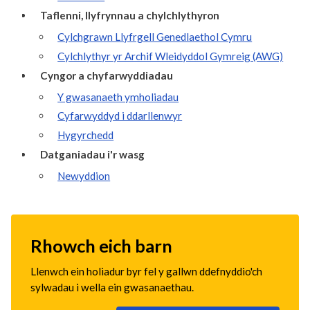
Taflenni, llyfrynnau a chylchlythyron
Cylchgrawn Llyfrgell Genedlaethol Cymru
Cylchlythyr yr Archif Wleidyddol Gymreig (AWG)
Cyngor a chyfarwyddiadau
Y gwasanaeth ymholiadau
Cyfarwyddyd i ddarllenwyr
Hygyrchedd
Datganiadau i'r wasg
Newyddion
Rhowch eich barn
Llenwch ein holiadur byr fel y gallwn ddefnyddio'ch
sylwadau i wella ein gwasanaethau.