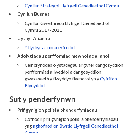
Cynllun Strategol Llyfrgell Genedlaethol Cymru
Cynllun Busnes
Cynllun Gweithredu Llyfrgell Genedlaethol
Cymru 2017-2021
Llythyr Ariannu
Y llythyr ariannu cyfredol
Adolygiadau perfformiad mewnol ac allanol
Ceir crynodeb o ystadegau ar gyfer dangosyddion
perfformiad allweddol a dangosyddion
gwasanaeth y flwyddyn flaenorol yn y
Cyfrifon
Blynyddol
.
Sut y penderfynwn
Prif gynigion polisi a phenderfyniadau
Cofnodir prif gynigion polisi a phenderfyniadau
yng
nghofnodion Bwrdd Llyfrgell Genedlaethol
Cymru