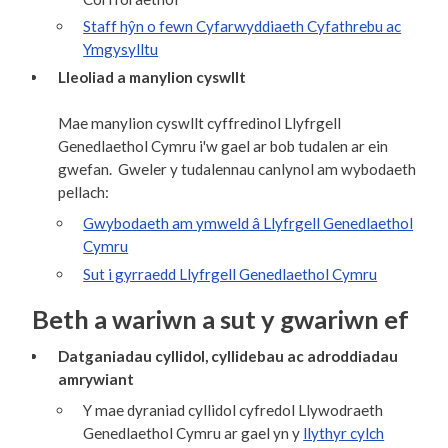
Staff hŷn o fewn Cyfarwyddiaeth Cyfathrebu ac
Ymgysylltu
Lleoliad a manylion cyswllt
Mae manylion cyswllt cyffredinol Llyfrgell
Genedlaethol Cymru i'w gael ar bob tudalen ar ein
gwefan. Gweler y tudalennau canlynol am wybodaeth
pellach:
Gwybodaeth am ymweld â Llyfrgell Genedlaethol
Cymru
Sut i gyrraedd Llyfrgell Genedlaethol Cymru
Beth a wariwn a sut y gwariwn ef
Datganiadau cyllidol, cyllidebau ac adroddiadau
amrywiant
Y mae dyraniad cyllidol cyfredol Llywodraeth
Genedlaethol Cymru ar gael yn y
llythyr cylch