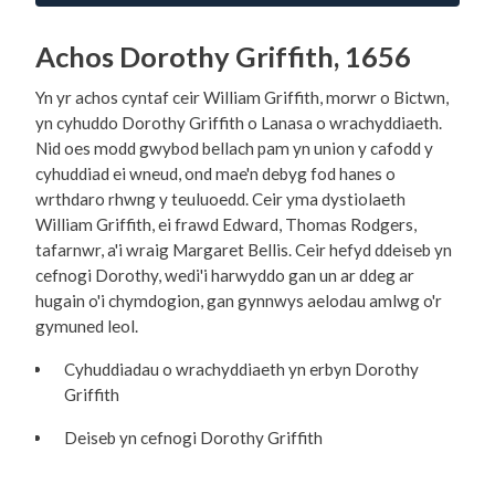
Achos Dorothy Griffith, 1656
Yn yr achos cyntaf ceir William Griffith, morwr o Bictwn,
yn cyhuddo Dorothy Griffith o Lanasa o wrachyddiaeth.
Nid oes modd gwybod bellach pam yn union y cafodd y
cyhuddiad ei wneud, ond mae'n debyg fod hanes o
wrthdaro rhwng y teuluoedd. Ceir yma dystiolaeth
William Griffith, ei frawd Edward, Thomas Rodgers,
tafarnwr, a'i wraig Margaret Bellis. Ceir hefyd ddeiseb yn
cefnogi Dorothy, wedi'i harwyddo gan un ar ddeg ar
hugain o'i chymdogion, gan gynnwys aelodau amlwg o'r
gymuned leol.
Cyhuddiadau o wrachyddiaeth yn erbyn Dorothy
Griffith
Deiseb yn cefnogi Dorothy Griffith