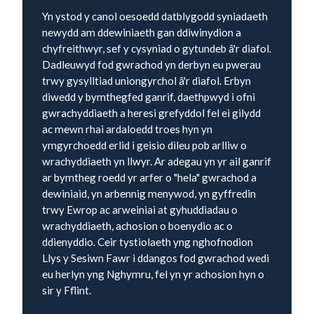
Yn ystod y canol oesoedd datblygodd syniadaeth
newydd am ddewiniaeth gan ddiwinydion a
chyfreithwyr, sef y cysyniad o gytundeb â'r diafol.
Dadleuwyd fod gwrachod yn derbyn eu pwerau
trwy gysylltiad uniongyrchol â'r diafol. Erbyn
diwedd y bymthegfed ganrif, daethpwyd i ofni
gwrachyddiaeth a heresi grefyddol fel ei gilydd
ac mewn rhai ardaloedd troes hyn yn
ymgyrchoedd erlid i geisio dileu pob arlliw o
wrachyddiaeth yn llwyr. Ar adegau yn yr ail ganrif
ar bymtheg roedd yr arfer o "hela" gwrachod a
dewiniaid, yn arbennig menywod, yn gyffredin
trwy Ewrop ac arweiniai at gyhuddiadau o
wrachyddiaeth, achosion o boenydio ac o
ddienyddio. Ceir tystiolaeth yng nghofnodion
Llys y Sesiwn Fawr i ddangos fod gwrachod wedi
eu herlyn yng Nghymru, fel yn yr achosion hyn o
sir y Fflint.