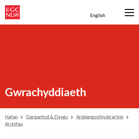
English
Gwrachyddiaeth
Hafan
Darganfod & Dysgu
Arddangosfeydd arlein
Archifau