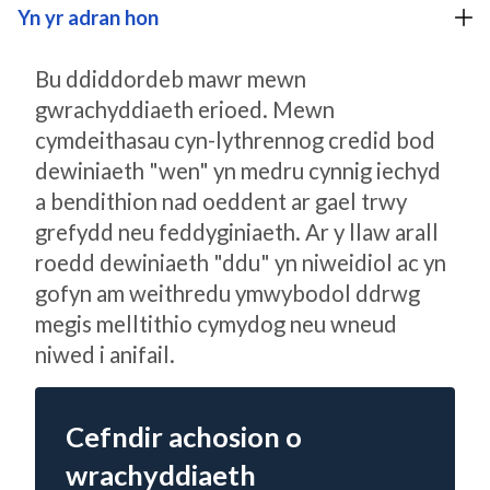
Yn yr adran hon
Bu ddiddordeb mawr mewn
gwrachyddiaeth erioed. Mewn
cymdeithasau cyn-lythrennog credid bod
dewiniaeth "wen" yn medru cynnig iechyd
a bendithion nad oeddent ar gael trwy
grefydd neu feddyginiaeth. Ar y llaw arall
roedd dewiniaeth "ddu" yn niweidiol ac yn
gofyn am weithredu ymwybodol ddrwg
megis melltithio cymydog neu wneud
niwed i anifail.
Cefndir achosion o
wrachyddiaeth