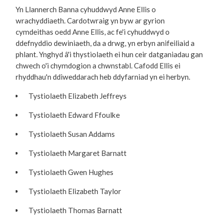
Yn Llannerch Banna cyhuddwyd Anne Ellis o
wrachyddiaeth. Cardotwraig yn byw ar gyrion
cymdeithas oedd Anne Ellis, ac fe'i cyhuddwyd o
ddefnyddio dewiniaeth, da a drwg, yn erbyn anifeiliaid a
phlant. Ynghyd â'i thystiolaeth ei hun ceir datganiadau gan
chwech o'i chymdogion a chwnstabl. Cafodd Ellis ei
rhyddhau'n ddiweddarach heb ddyfarniad yn ei herbyn.
Tystiolaeth Elizabeth Jeffreys
Tystiolaeth Edward Ffoulke
Tystiolaeth Susan Addams
Tystiolaeth Margaret Barnatt
Tystiolaeth Gwen Hughes
Tystiolaeth Elizabeth Taylor
Tystiolaeth Thomas Barnatt