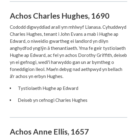
Achos Charles Hughes, 1690
Cododd digwyddiad arall ym mhlwyf Llanasa. Cyhuddwyd
Charles Hughes, tenant i John Evans a mab i Hughe ap
Edward, o niweidio gwartheg ei landlord yn dilyn
anghydfod ynglŷn â thenantiaeth. Yma fe geir tystiolaeth
Hughe ap Edward, ac fel yn achos Dorothy Griffith, deiseb
yn ei gefnogi, wedi'i harwyddo gan un ar bymtheg o
foneddigion lleol. Mae'n debyg nad aethpwyd yn bellach
â'r achos yn erbyn Hughes.
Tystiolaeth Hughe ap Edward
Deiseb yn cefnogi Charles Hughes
Achos Anne Ellis, 1657