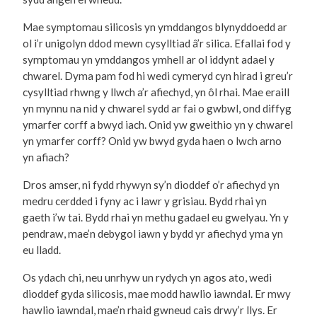
Mae symptomau silicosis yn ymddangos blynyddoedd ar
ol i’r unigolyn ddod mewn cysylltiad â’r silica. Efallai fod y
symptomau yn ymddangos ymhell ar ol iddynt adael y
chwarel. Dyma pam fod hi wedi cymeryd cyn hirad i greu’r
cysylltiad rhwng y llwch a’r afiechyd, yn ôl rhai. Mae eraill
yn mynnu na nid y chwarel sydd ar fai o gwbwl, ond diffyg
ymarfer corff a bwyd iach. Onid yw gweithio yn y chwarel
yn ymarfer corff? Onid yw bwyd gyda haen o lwch arno
yn afiach?
Dros amser, ni fydd rhywyn sy’n dioddef o’r afiechyd yn
medru cerdded i fyny ac i lawr y grisiau. Bydd rhai yn
gaeth i’w tai. Bydd rhai yn methu gadael eu gwelyau. Yn y
pendraw, mae’n debygol iawn y bydd yr afiechyd yma yn
eu lladd.
Os ydach chi, neu unrhyw un rydych yn agos ato, wedi
dioddef gyda silicosis, mae modd hawlio iawndal. Er mwy
hawlio iawndal, mae’n rhaid gwneud cais drwy’r llys. Er