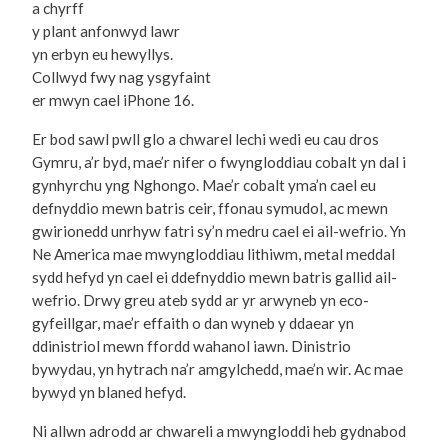
a chyrff
y plant anfonwyd lawr
yn erbyn eu hewyllys.
Collwyd fwy nag ysgyfaint
er mwyn cael iPhone 16.
Er bod sawl pwll glo a chwarel lechi wedi eu cau dros
Gymru, a’r byd, mae’r nifer o fwyngloddiau cobalt yn dal i
gynhyrchu yng Nghongo. Mae’r cobalt yma’n cael eu
defnyddio mewn batris ceir, ffonau symudol, ac mewn
gwirionedd unrhyw fatri sy’n medru cael ei ail-wefrio. Yn
Ne America mae mwyngloddiau lithiwm, metal meddal
sydd hefyd yn cael ei ddefnyddio mewn batris gallid ail-
wefrio. Drwy greu ateb sydd ar yr arwyneb yn eco-
gyfeillgar, mae’r effaith o dan wyneb y ddaear yn
ddinistriol mewn ffordd wahanol iawn. Dinistrio
bywydau, yn hytrach na’r amgylchedd, mae’n wir. Ac mae
bywyd yn blaned hefyd.
Ni allwn adrodd ar chwareli a mwyngloddi heb gydnabod