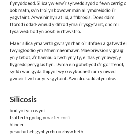
flynyddoedd. Silica yw enw’r sylwedd sydd o fewn cerrig o
bob math, sy’n troi yn bowdwr mân all ymdreiddio i’r
ysgyfaint. Arweinir hyn at lid, a ffibrosis. Does ddim
ffordd i ddad-wneud y difrod yma i’r ysgyfaint, ond mi
fysa wedi bod yn bosib ei rhwystro.
Mae’r silica yma wrth gwrs yn rhan o’r ithfaen a gafwyd ei
fwyngloddio ym Mhenmaenmawr. Mae briwsion y graig
yn y tebot, a’r haenau o lwch yn y tŷ, ei flas yn yr awyr, y
llygredd peryglus hyn. Dyma ein gohebydd o’r gorffenol,
sydd rwan gyda thipyn fwy o wybodaeth am y niwed
gwneir llwch ar yr ysgyfaint. Awn drosodd atyn nhw.
Silicosis
bod yn fyr o wynt
trafferth gydag ymarfer corff
blinder
pesychu heb gynhyrchu unrhyw beth