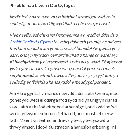
Phroblemau Llwch i Dai Cyfagos
Nodir fod y darn hwn yn un ffeithiol-greadigol. Nid yw’n
seiliedig ar unrhyw ddigwyddiad na pherson penodol.
Mae’r safle, sef chwarel Penmaenmawr, wedi ei ddewis o
Archif Darlledu Cymru
fel ysbrydoliaeth yn unig, ac nid oes
ffeithiau penodol am yr un chwarel benodol i’w gweld yn y
darn, ond yn hytrach, ceir archwiliad o hanes chwarelwyr
a’i hiechyd dros y blynyddoedd, ar draws y wlad. Ffuglennol
yw’r cymeriadau a’r cymunedau penodol yma, ond mae’r
sefyllfaoedd, ac effaith llwch a llwydni ar yr ysgyfaint, yn
seiliedig ar ffeithiau hanesyddol a meddygol pendant.
Am y tro gyntaf yn hanes newyddiaduriaeth Cymru, mae
gohebydd wedi ei ddarganfod sydd nid yn unig yn siarad
sawl iaith a thafodieithoedd arbennigol, ond sydd hefyd
wedi cyflwyno eu hunain fel bardd, neu minstrel o ryw
fath. Maent yn teithio ar draws y byd, y bydysawd, a
thrwy amser, i ddod a’u straeon a hanesion arbennig i ni