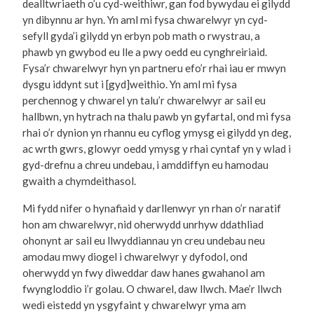
dealltwriaeth o’u cyd-weithiwr, gan fod bywydau ei gilydd
yn dibynnu ar hyn. Yn aml mi fysa chwarelwyr yn cyd-
sefyll gyda’i gilydd yn erbyn pob math o rwystrau, a
phawb yn gwybod eu lle a pwy oedd eu cynghreiriaid.
Fysa’r chwarelwyr hyn yn partneru efo’r rhai iau er mwyn
dysgu iddynt sut i [gyd]weithio. Yn aml mi fysa
perchennog y chwarel yn talu’r chwarelwyr ar sail eu
hallbwn, yn hytrach na thalu pawb yn gyfartal, ond mi fysa
rhai o’r dynion yn rhannu eu cyflog ymysg ei gilydd yn deg,
ac wrth gwrs, glowyr oedd ymysg y rhai cyntaf yn y wlad i
gyd-drefnu a chreu undebau, i amddiffyn eu hamodau
gwaith a chymdeithasol.
Mi fydd nifer o hynafiaid y darllenwyr yn rhan o’r naratif
hon am chwarelwyr, nid oherwydd unrhyw ddathliad
ohonynt ar sail eu llwyddiannau yn creu undebau neu
amodau mwy diogel i chwarelwyr y dyfodol, ond
oherwydd yn fwy diweddar daw hanes gwahanol am
fwyngloddio i’r golau. O chwarel, daw llwch. Mae’r llwch
wedi eistedd yn ysgyfaint y chwarelwyr yma am