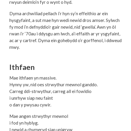
rwyun deimlo’n fyr o wynt o hyd.
Dyma archwiliad pellach i’r hyn sy’n effeithio ar ein
hysgyfaint, a sut mae hyn wedi newid dros amser. Sylwch
fy mod i’n defnyddio’r gair newid, nid ‘gwella’. Awn yn ôl
rwan i’r ‘70au i ddysgu am lwch, a’i effaith ar yr ysgyfaint,
ac ar y cartref. Dyma ein gohebydd o’r gorffenol, i ddweud
mwy.
Ithfaen
Mae ithfaen yn massive.
Hynny yw, nid oes strwythur mewnol ganddo.
Carreg ddi-strwythur, carreg all ei fowldio
i unrhyw siap neu faint
o dan y pwysau cywir.
Mae angen strwythyr mewnol
i fod yn hyblyg.
I newid a chymeryd siap unigryw