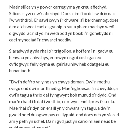
Mae’r silica yn y powdr carreg yma yn creu afiechyd.
Silicosis yw enw’r afiechyd. Does dim ffordd i’w drîn nac
i’w wrthdroi. Er sawl cwyn i’r chwarel a’i berchennog, does
dim ateb wedi cael ei gynnig o sut a pham mae hyn wedi
digwydd, ac nid ydi hi wedi bod yn bosib i’n gohebydd ni
cael mynediad i’r chwarel heddiw.
Siaradwyd gyda rhai o’r trigolion, a hoffem i ni gadw eu
henwau yn anhysbys, er mwyn osgoi cosb gan eu
cyflogwyr, felly dyma eu geiriau nhw heb ddatgelu eu
hunaniaeth.
“Dwi’n deffro yn y nos yn chwys doman. Dwi’n methu
cysgu ond dwi mor flinedig. Mae ‘nghoesau i’n chwyddo, a
dwi’n tagu a thrio dal fy ngwynt bob munud o’r dydd. Ond
mae’n rhaid i fi dal i weithio, er mwyn ennill pres i’r teulu.
Mae rhai o’r dynion eraill yn y chwaral yn tagu, a dwi’n
gweld hoel du ogwmpas eu llygaid, ond does neb yn siarad
am y peth yn uchel. Da ni gyd just yn cario mlaen neud be
sydd angen ei wneud.”