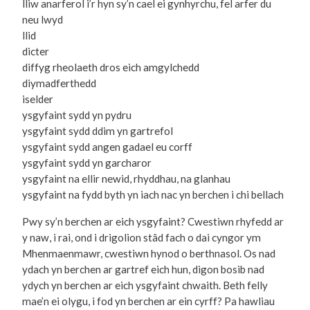
lliw anarferol i’r hyn sy’n cael ei gynhyrchu, fel arfer du
neu lwyd
llid
dicter
diffyg rheolaeth dros eich amgylchedd
diymadferthedd
iselder
ysgyfaint sydd yn pydru
ysgyfaint sydd ddim yn gartrefol
ysgyfaint sydd angen gadael eu corff
ysgyfaint sydd yn garcharor
ysgyfaint na ellir newid, rhyddhau, na glanhau
ysgyfaint na fydd byth yn iach nac yn berchen i chi bellach
Pwy sy’n berchen ar eich ysgyfaint? Cwestiwn rhyfedd ar
y naw, i rai, ond i drigolion stâd fach o dai cyngor ym
Mhenmaenmawr, cwestiwn hynod o berthnasol. Os nad
ydach yn berchen ar gartref eich hun, digon bosib nad
ydych yn berchen ar eich ysgyfaint chwaith. Beth felly
mae’n ei olygu, i fod yn berchen ar ein cyrff? Pa hawliau