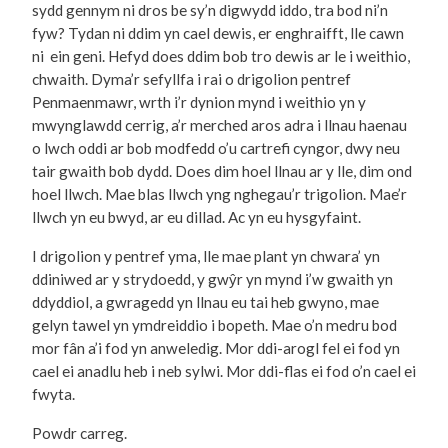
sydd gennym ni dros be sy’n digwydd iddo, tra bod ni’n
fyw? Tydan ni ddim yn cael dewis, er enghraifft, lle cawn
ni ein geni. Hefyd does ddim bob tro dewis ar le i weithio,
chwaith. Dyma’r sefyllfa i rai o drigolion pentref
Penmaenmawr, wrth i’r dynion mynd i weithio yn y
mwynglawdd cerrig, a’r merched aros adra i llnau haenau
o lwch oddi ar bob modfedd o’u cartrefi cyngor, dwy neu
tair gwaith bob dydd. Does dim hoel llnau ar y lle, dim ond
hoel llwch. Mae blas llwch yng nghegau’r trigolion. Mae’r
llwch yn eu bwyd, ar eu dillad. Ac yn eu hysgyfaint.
I drigolion y pentref yma, lle mae plant yn chwara’ yn
ddiniwed ar y strydoedd, y gwŷr yn mynd i’w gwaith yn
ddyddiol, a gwragedd yn llnau eu tai heb gwyno, mae
gelyn tawel yn ymdreiddio i bopeth. Mae o’n medru bod
mor fân a’i fod yn anweledig. Mor ddi-arogl fel ei fod yn
cael ei anadlu heb i neb sylwi. Mor ddi-flas ei fod o’n cael ei
fwyta.
Powdr carreg.