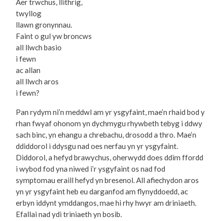
Aer trwchus, llithrig,
twyllog
llawn gronynnau.
Faint o gul yw broncws
all llwch basio
i fewn
ac allan
all llwch aros
i fewn?
Pan rydym ni’n meddwl am yr ysgyfaint, mae’n rhaid bod y
rhan fwyaf ohonom yn dychmygu rhywbeth tebyg i ddwy
sach binc, yn ehangu a chrebachu, drosodd a thro. Mae’n
ddiddorol i ddysgu nad oes nerfau yn yr ysgyfaint.
Diddorol, a hefyd brawychus, oherwydd does ddim ffordd
i wybod fod yna niwed i’r ysgyfaint os nad fod
symptomau eraill hefyd yn bresenol. All afiechydon aros
yn yr ysgyfaint heb eu darganfod am flynyddoedd, ac
erbyn iddynt ymddangos, mae hi rhy hwyr am driniaeth.
Efallai nad ydi triniaeth yn bosib.