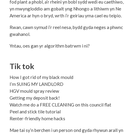
fod plant a phobl, a’r rheini yn bobl sydd wedi eu caethiwo,
yn mwyngloddio am gobalt yng Nhongo a lithiwm yn Ne
America ar hyn o bryd, wrth i’r geiriau yma cael eu teipio.
Rwan, cawn symud i’r reel nesa, bydd gyda neges a phwnc
gwahanol.
Yntau, oes gan yr algorithm batrwm i ni?
Tik tok
How I got rid of my black mould
I’m SUING MY LANDLORD
HGV mould spray review
Getting my deposit back!
Watch me do a FREE CLEANING on this council flat
Peel and stick tile tutorial
Renter-friendly home hacks
Mae tai sy’n berchen i un person ond gyda rhywun arall yn