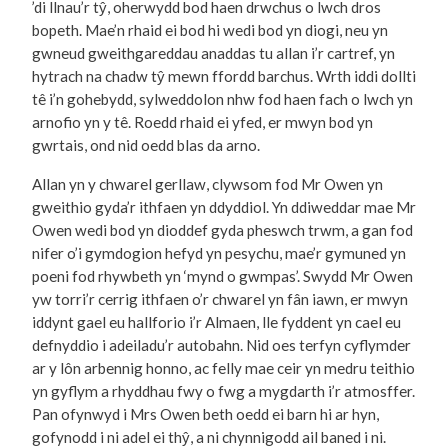
’di llnau’r tŷ, oherwydd bod haen drwchus o lwch dros
bopeth. Mae’n rhaid ei bod hi wedi bod yn diogi, neu yn
gwneud gweithgareddau anaddas tu allan i’r cartref, yn
hytrach na chadw tŷ mewn ffordd barchus. Wrth iddi dollti
tê i’n gohebydd, sylweddolon nhw fod haen fach o lwch yn
arnofio yn y tê. Roedd rhaid ei yfed, er mwyn bod yn
gwrtais, ond nid oedd blas da arno.
Allan yn y chwarel gerllaw, clywsom fod Mr Owen yn
gweithio gyda’r ithfaen yn ddyddiol. Yn ddiweddar mae Mr
Owen wedi bod yn dioddef gyda pheswch trwm, a gan fod
nifer o’i gymdogion hefyd yn pesychu, mae’r gymuned yn
poeni fod rhywbeth yn ‘mynd o gwmpas’. Swydd Mr Owen
yw torri’r cerrig ithfaen o’r chwarel yn fân iawn, er mwyn
iddynt gael eu hallforio i’r Almaen, lle fyddent yn cael eu
defnyddio i adeiladu’r autobahn. Nid oes terfyn cyflymder
ar y lôn arbennig honno, ac felly mae ceir yn medru teithio
yn gyflym a rhyddhau fwy o fwg a mygdarth i’r atmosffer.
Pan ofynwyd i Mrs Owen beth oedd ei barn hi ar hyn,
gofynodd i ni adel ei thŷ, a ni chynnigodd ail baned i ni.