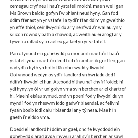
cemegau cryf neu llnau’r ystafell molchi, mae’n well gan
Ms Brown beidio gofyn i’w phlant neud hyny. Gan fod
ddim ffenast yn yr ystafell a tydi’r ffan ddim yn gweithio
yn effeithiol, ceir llwydni du ar y nenfwd a’r waliau, yn y
silicon rownd y bath a chawod, ac weithiau ei arogl ar y
tyweli a dillad sy’n cael eu gadael yn yr ystafell.
Pan ofynodd ein gohebydd pa mor aml mae hi’n llnau’r
ystafell yma, mae hi’n deud fod o’n amhosib gorffen, gan
nad ydi o byth yn hollol lân oherwydd y llwydni.
Gofynnodd wedyn os ydi’r landlord yn bwriadu dod i
ddifa’r llwydni ei hun. Atebodd hithau na’i chyfrifoldeb hi
ydi hyny, yn ôl yr unigolyn yma sy’n berchen ar ei chartref
hi. Mae hi eisiau symud, ond yn poeni fod y llwydni du yn
mynd i fod yn rheswm iddo gadw’r blaendal, ac felly ni
fysa’n bosib iddi dalu’r blaendal ar y tŷ nesa. Mae hi’n
gaeth i’r eiddo yma.
Doedd ei landlord hi ddim ar gael, ond fe lwyddodd ein
gohebydd siarad gyda rhywun arall sy’n berchen ar sawl