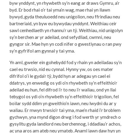
byw ynddynt, yn rhywbeth sy’n eang ar draws Gymru, a’r
byd. Er bod rhai o’r tai yma’n wag, mae rhai yn llawn
bywyd, gyda theuluoedd neu unigolion, neu ffrindiau neu
bartneriaid, yn byw eu bywydau ynddynt. Weithiau ceir
sawl cenhedlaeth yn rhannu’r un tŷ. Weithiau, nid unigolyn
sy’n berchen ar yr adeilad, ond sefydliad, cwmni, neu
gyngor sir. Mae hyn yn codi nifer o gwestiynau o ran pwy
sy’n gyfrifol am gynnal y tai yma.
Yn aml, gweler ein gohebydd fod y rhain yn adeiladau sy’n
cael eu trwsio, nid eu cynnal. Hynny yw, os oes mater
difrifol o’i le gyda’r tŷ, bydd hyn ar adegau yn cael ei
ddatrys, yn enwedig os ydi o’n rhywbeth sy’n effeithio’r
adeilad eu hun, fel difrod i’r to neu i’r waliau, ond yn llai
tebygol os ydi o’n rhywbeth sy’n effeithio’r trigolion, fel
boilar sydd ddim yn gweithio’n iawn, neu lwydni du ar y
waliau. Er mwyn trwsio’r tai yma, mae’n rhaid i’r broblem
gychwyn, yna mynd digon drwg i fod werth yr ymdrech o
gysylltu gyda landlord neu berchennog, i ddadlau’r achos,
ac yna aros am ateb neu ymateb. Anaml iawn daw hyn yn