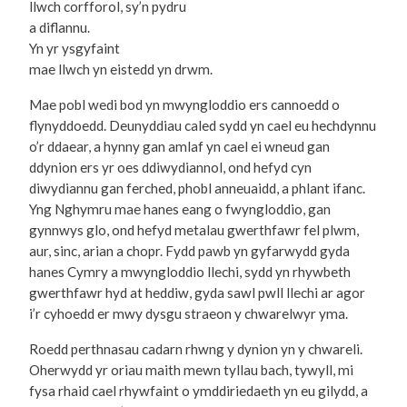
llwch corfforol, sy’n pydru
a diflannu.
Yn yr ysgyfaint
mae llwch yn eistedd yn drwm.
Mae pobl wedi bod yn mwyngloddio ers cannoedd o
flynyddoedd. Deunyddiau caled sydd yn cael eu hechdynnu
o’r ddaear, a hynny gan amlaf yn cael ei wneud gan
ddynion ers yr oes ddiwydiannol, ond hefyd cyn
diwydiannu gan ferched, phobl anneuaidd, a phlant ifanc.
Yng Nghymru mae hanes eang o fwyngloddio, gan
gynnwys glo, ond hefyd metalau gwerthfawr fel plwm,
aur, sinc, arian a chopr. Fydd pawb yn gyfarwydd gyda
hanes Cymry a mwyngloddio llechi, sydd yn rhywbeth
gwerthfawr hyd at heddiw, gyda sawl pwll llechi ar agor
i’r cyhoedd er mwy dysgu straeon y chwarelwyr yma.
Roedd perthnasau cadarn rhwng y dynion yn y chwareli.
Oherwydd yr oriau maith mewn tyllau bach, tywyll, mi
fysa rhaid cael rhywfaint o ymddiriedaeth yn eu gilydd, a