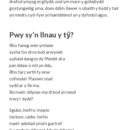
drafod ymysg ei gilydd, ond ym marn y gohebydd
gostyngedig yma, does ddim llawer o obaith y bydd y tair
yn medru cyd-fyw yn hamddenol yn y dyfodol agos.
Pwy sy’n llnau y tŷ?
Rho faneg wen ymlaen
sycha fys dros bob arwyneb
a phaid dangos dy ffieidd-dra
pan ddaw o nôl yn ddu.
Rho farc wrth fy enw
cofnoda’r ffasiwn stad
sydd ar y lle ma.
Be mae’r ddynas ma di bod yn neud
trwy’r dydd?
Sgubo, hwfro, mopio
tacluso, cadw, twtio
mae’r adeilad yma’n gartref