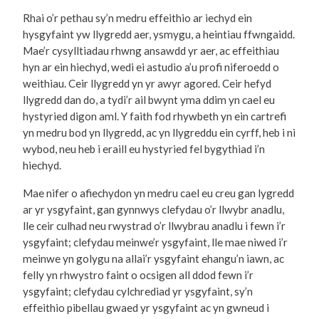
Rhai o’r pethau sy’n medru effeithio ar iechyd ein
hysgyfaint yw llygredd aer, ysmygu, a heintiau ffwngaidd.
Mae’r cysylltiadau rhwng ansawdd yr aer, ac effeithiau
hyn ar ein hiechyd, wedi ei astudio a’u profi niferoedd o
weithiau. Ceir llygredd yn yr awyr agored. Ceir hefyd
llygredd dan do, a tydi’r ail bwynt yma ddim yn cael eu
hystyried digon aml. Y faith fod rhywbeth yn ein cartrefi
yn medru bod yn llygredd, ac yn llygreddu ein cyrff, heb i ni
wybod, neu heb i eraill eu hystyried fel bygythiad i’n
hiechyd.
Mae nifer o afiechydon yn medru cael eu creu gan lygredd
ar yr ysgyfaint, gan gynnwys clefydau o’r llwybr anadlu,
lle ceir culhad neu rwystrad o’r llwybrau anadlu i fewn i’r
ysgyfaint; clefydau meinwe’r ysgyfaint, lle mae niwed i’r
meinwe yn golygu na allai’r ysgyfaint ehangu’n iawn, ac
felly yn rhwystro faint o ocsigen all ddod fewn i’r
ysgyfaint; clefydau cylchrediad yr ysgyfaint, sy’n
effeithio pibellau gwaed yr ysgyfaint ac yn gwneud i