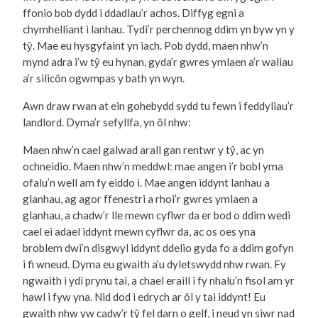
ffonio bob dydd i ddadlau’r achos. Diffyg egni a
chymhelliant i lanhau. Tydi’r perchennog ddim yn byw yn y
tŷ. Mae eu hysgyfaint yn iach. Pob dydd, maen nhw’n
mynd adra i’w tŷ eu hynan, gyda’r gwres ymlaen a’r waliau
a’r silicôn ogwmpas y bath yn wyn.
Awn draw rwan at ein gohebydd sydd tu fewn i feddyliau’r
landlord. Dyma’r sefyllfa, yn ôl nhw:
Maen nhw’n cael galwad arall gan rentwr y tŷ, ac yn
ochneidio. Maen nhw’n meddwl: mae angen i’r bobl yma
ofalu’n well am fy eiddo i. Mae angen iddynt lanhau a
glanhau, ag agor ffenestri a rhoi’r gwres ymlaen a
glanhau, a chadw’r lle mewn cyflwr da er bod o ddim wedi
cael ei adael iddynt mewn cyflwr da, ac os oes yna
broblem dwi’n disgwyl iddynt ddelio gyda fo a ddim gofyn
i fi wneud. Dyma eu gwaith a’u dyletswydd nhw rwan. Fy
ngwaith i ydi prynu tai, a chael eraill i fy nhalu’n fisol am yr
hawl i fyw yna. Nid dod i edrych ar ôl y tai iddynt! Eu
gwaith nhw yw cadw’r tŷ fel darn o gelf, i neud yn siwr nad