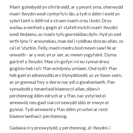
Mae’r gohebydd yn ofni braidd, ar y pwynt yma, oherwydd
mae’r llwydni wedi cynhyrfu’n lân, a tydi o ddim i weld yn
sylwi faint o ddifrod a straen mae’n creu i bobl. Dros
waliau a nenfwd y gegin a’r stafell molchi mae’r llwydni
wedi lledaenu, ac mae’n tyfu gwreiddiau dyfn. Hyd yn oed
wrth lynu i’r arwynebau, mae dal i ryddhau sborau allan, os
ca’i ei ‘styrbio. Felly, mae’n medru bod mewn sawl lle ar
unwaith - ar y wal, yn yr aer, ac mewn ysgyfaint. Dyma
gartref y llwydni. Mae o’n gofyn i ni eu cynnal drwy
goginio heb roi’r ffan echdynnu ymlaen. Ond tydi’r ffan
heb gael ei adnewyddu ers blynyddoedd, ac yn llawn saim,
ac yn gwneud fwy o dwrw nac ydi o gwahaniaeth. Pan
symudodd y tenantiaid blaenorol allan, ddaru’r
perchennog ddim edrych ar y ffan, nac ystyried ei
amnewid, neu gael siarcol newydd iddo er mwyn ei
gynnal. Tydi amnewid y ffan ddim yn uchel ar restr
blaenoriaethau’r perchennog.
Gadawa ni y preswylydd, y perchennog, a’r llwydni, i