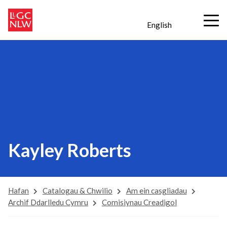
English
Kayley Roberts
Hafan
Catalogau & Chwilio
Am ein casgliadau
Archif Ddarlledu Cymru
Comisiynau Creadigol