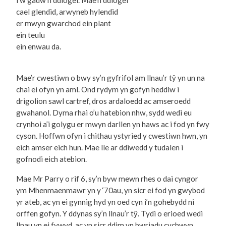
i’w gadw’n ddiogel. Mae’n ddiogel
cael glendid, arwyneb hylendid
er mwyn gwarchod ein plant
ein teulu
ein enwau da.
Mae’r cwestiwn o bwy sy’n gyfrifol am llnau’r tŷ yn un na
chai ei ofyn yn aml. Ond rydym yn gofyn heddiw i
drigolion sawl cartref, dros ardaloedd ac amseroedd
gwahanol. Dyma rhai o’u hatebion nhw, sydd wedi eu
crynhoi a’i golygu er mwyn darllen yn haws ac i fod yn fwy
cyson. Hoffwn ofyn i chithau ystyried y cwestiwn hwn, yn
eich amser eich hun. Mae lle ar ddiwedd y tudalen i
gofnodi eich atebion.
Mae Mr Parry o rif 6, sy’n byw mewn rhes o dai cyngor
ym Mhenmaenmawr yn y ‘70au, yn sicr ei fod yn gwybod
yr ateb, ac yn ei gynnig hyd yn oed cyn i’n gohebydd ni
orffen gofyn. Y ddynas sy’n llnau’r tŷ. Tydi o erioed wedi
llnau yn ei fywyd, ac yn sicr ddim yn bwriadu cychwyn