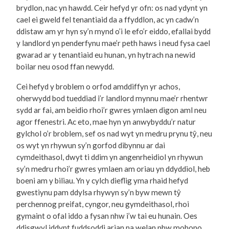
brydlon, nac yn hawdd. Ceir hefyd yr ofn: os nad ydynt yn
cael ei gweld fel tenantiaid da a ffyddlon, ac yn cadw’n
ddistaw am yr hyn sy’n mynd o’i le efo’r eiddo, efallai bydd
y landlord yn penderfynu mae’r peth haws i neud fysa cael
gwarad ar y tenantiaid eu hunan, yn hytrach na newid
boilar neu osod ffan newydd.
Cei hefyd y broblem o orfod amddiffyn yr achos,
oherwydd bod tueddiad i’r landlord mynnu mae’r rhentwr
sydd ar fai, am beidio rhoi’r gwres ymlaen digon aml neu
agor ffenestri. Ac eto, mae hyn yn anwybyddu’r natur
gylchol o’r broblem, sef os nad wyt yn medru prynu tŷ, neu
os wyt yn rhywun sy’n gorfod dibynnu ar dai
cymdeithasol, dwyt ti ddim yn angenrheidiol yn rhywun
sy’n medru rhoi’r gwres ymlaen am oriau yn ddyddiol, heb
boeni am y biliau. Yn y cylch dieflig yma rhaid hefyd
gwestiynu pam ddylsa rhywyn sy’n byw mewn tŷ
perchennog preifat, cyngor, neu gymdeithasol, rhoi
gymaint o ofal iddo a fysan nhw i’w tai eu hunain. Oes
ddisgwyl iddynt fuddsoddi arian na welan nhw mohono