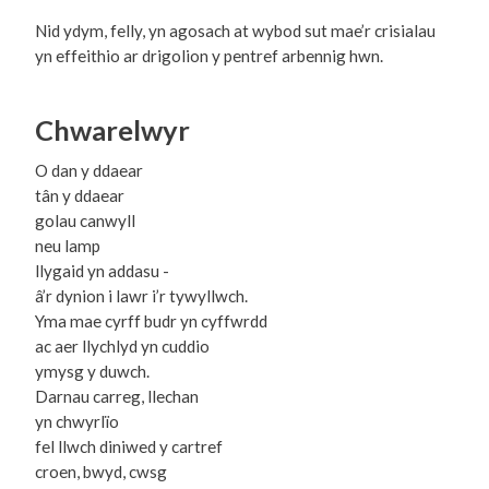
Nid ydym, felly, yn agosach at wybod sut mae’r crisialau
yn effeithio ar drigolion y pentref arbennig hwn.
Chwarelwyr
O dan y ddaear
tân y ddaear
golau canwyll
neu lamp
llygaid yn addasu -
â’r dynion i lawr i’r tywyllwch.
Yma mae cyrff budr yn cyffwrdd
ac aer llychlyd yn cuddio
ymysg y duwch.
Darnau carreg, llechan
yn chwyrlïo
fel llwch diniwed y cartref
croen, bwyd, cwsg