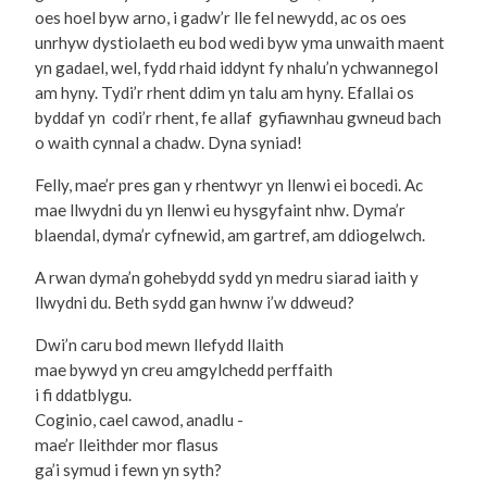
oes hoel byw arno, i gadw’r lle fel newydd, ac os oes
unrhyw dystiolaeth eu bod wedi byw yma unwaith maent
yn gadael, wel, fydd rhaid iddynt fy nhalu’n ychwannegol
am hyny. Tydi’r rhent ddim yn talu am hyny. Efallai os
byddaf yn codi’r rhent, fe allaf gyfiawnhau gwneud bach
o waith cynnal a chadw. Dyna syniad!
Felly, mae’r pres gan y rhentwyr yn llenwi ei bocedi. Ac
mae llwydni du yn llenwi eu hysgyfaint nhw. Dyma’r
blaendal, dyma’r cyfnewid, am gartref, am ddiogelwch.
A rwan dyma’n gohebydd sydd yn medru siarad iaith y
llwydni du. Beth sydd gan hwnw i’w ddweud?
Dwi’n caru bod mewn llefydd llaith
mae bywyd yn creu amgylchedd perffaith
i fi ddatblygu.
Coginio, cael cawod, anadlu -
mae’r lleithder mor flasus
ga’i symud i fewn yn syth?