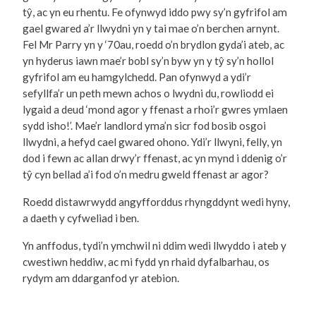
tŷ, ac yn eu rhentu. Fe ofynwyd iddo pwy sy’n gyfrifol am
gael gwared a’r llwydni yn y tai mae o’n berchen arnynt.
Fel Mr Parry yn y ‘70au, roedd o’n brydlon gyda’i ateb, ac
yn hyderus iawn mae’r bobl sy’n byw yn y tŷ sy’n hollol
gyfrifol am eu hamgylchedd. Pan ofynwyd a ydi’r
sefyllfa’r un peth mewn achos o lwydni du, rowliodd ei
lygaid a deud ‘mond agor y ffenast a rhoi’r gwres ymlaen
sydd isho!’. Mae’r landlord yma’n sicr fod bosib osgoi
llwydni, a hefyd cael gwared ohono. Ydi’r llwyni, felly, yn
dod i fewn ac allan drwy’r ffenast, ac yn mynd i ddenig o’r
tŷ cyn bellad a’i fod o’n medru gweld ffenast ar agor?
Roedd distawrwydd angyfforddus rhyngddynt wedi hyny,
a daeth y cyfweliad i ben.
Yn anffodus, tydi’n ymchwil ni ddim wedi llwyddo i ateb y
cwestiwn heddiw, ac mi fydd yn rhaid dyfalbarhau, os
rydym am ddarganfod yr atebion.