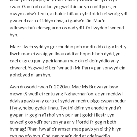
rwan. Gan fod o allan yn gweithio ac yn ennill pres, er
mwyn cadw’r teulu, a thalu’r biliau, cyfrifoldeb ei wraig ydi
gwneud cartref iddyn nhw, a’i gadw’n lân. Mae’n
adlewyrchu’n ddrwg arno os nad ydi hi’n llwyddo i wneud
hyn.
Mae’r llwch sydd yn gorchuddio pob modfedd o’i gartref, y
llwch mae ei wraig yn llnau oddi ar bopeth bob dydd, yn
cael ei greu gan y peiriannau mae o’n ei defnyddio yn y
chwarel. Ysgwyd ei ben ‘wnaeth Mr Parry pan sonwyd ein
gohebydd ni am hyn.
Awn drosodd rwan i’r 2020au. Mae Ms Brown yn byw
mewn tŷ wedi ei rentu yng Nghaernarfon, ac yn meddwl
ddylsa pawb yn y cartref sydd yn medru pigo cwpan budur
i fyny, helpu gyda’r llnau. Tydi hi ddim yn anodd mynd a’r
gwpan i’r gegin a’i rhoi yn y peiriant golchi llestri, yn
enwedig os ydi’r person yna ar y ffordd i’r gegin beth
bynnag! Rhan fwyaf o’r amser, mae pawb yn ei thŷ hi yn
cytuno efo hyn. Ond, pan mae’n dod at ddefnyddio