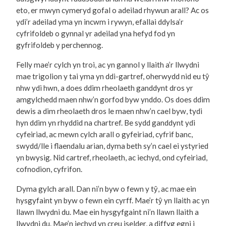
eto, er mwyn cymeryd gofal o adeilad rhywun arall? Ac os
ydi’r adeilad yma yn incwm i rywyn, efallai ddylsa’r
cyfrifoldeb o gynnal yr adeilad yna hefyd fod yn
gyfrifoldeb y perchennog.
Felly mae’r cylch yn troi, ac yn gannol y llaith a’r llwydni
mae trigolion y tai yma yn ddi-gartref, oherwydd nid eu tŷ
nhw ydi hwn, a does ddim rheolaeth ganddynt dros yr
amgylchedd maen nhw’n gorfod byw ynddo. Os does ddim
dewis a dim rheolaeth dros le maen nhw’n cael byw, tydi
hyn ddim yn rhyddid na chartref. Be sydd ganddynt ydi
cyfeiriad, ac mewn cylch arall o gyfeiriad, cyfrif banc,
swydd/lle i flaendalu arian, dyma beth sy’n cael ei ystyried
yn bwysig. Nid cartref, rheolaeth, ac iechyd, ond cyfeiriad,
cofnodion, cyfrifon.
Dyma gylch arall. Dan ni’n byw o fewn y tŷ, ac mae ein
hysgyfaint yn byw o fewn ein cyrff. Mae’r tŷ yn llaith ac yn
llawn llwydni du. Mae ein hysgyfgaint ni’n llawn llaith a
llwydni du. Mae’n iechyd yn creu iselder, a diffyg egni i