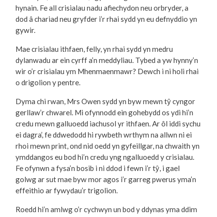
hynain. Fe all crisialau nadu afiechydon neu orbryder, a
dod â chariad neu gryfder i’r rhai sydd yn eu defnyddio yn
gywir.
Mae crisialau ithfaen, felly, yn rhai sydd yn medru
dylanwadu ar ein cyrff a’n meddyliau. Tybed a yw hynny’n
wir o’r crisialau ym Mhenmaenmawr? Dewch i ni holi rhai
o drigolion y pentre.
Dyma chi rwan, Mrs Owen sydd yn byw mewn tŷ cyngor
gerllaw’r chwarel. Mi ofynnodd ein gohebydd os ydi hi’n
credu mewn galluoedd iachusol yr ithfaen. Ar ôl iddi sychu
ei dagra’, fe ddwedodd hi rywbeth wrthym na allwn ni ei
rhoi mewn print, ond nid oedd yn gyfeillgar, na chwaith yn
ymddangos eu bod hi’n credu yng ngalluoedd y crisialau.
Fe ofynwn a fysa’n bosib i ni ddod i fewn i’r tŷ, i gael
golwg ar sut mae byw mor agos i’r garreg pwerus yma’n
effeithio ar fywydau’r trigolion.
Roedd hi’n amlwg o’r cychwyn un bod y ddynas yma ddim