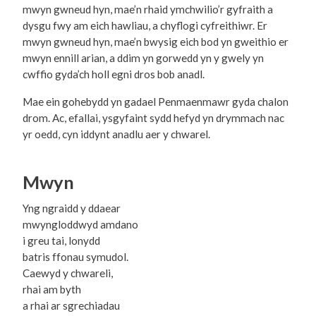
mwyn gwneud hyn, mae’n rhaid ymchwilio’r gyfraith a
dysgu fwy am eich hawliau, a chyflogi cyfreithiwr. Er
mwyn gwneud hyn, mae’n bwysig eich bod yn gweithio er
mwyn ennill arian, a ddim yn gorwedd yn y gwely yn
cwffio gyda’ch holl egni dros bob anadl.
Mae ein gohebydd yn gadael Penmaenmawr gyda chalon
drom. Ac, efallai, ysgyfaint sydd hefyd yn drymmach nac
yr oedd, cyn iddynt anadlu aer y chwarel.
Mwyn
Yng ngraidd y ddaear
mwyngloddwyd amdano
i greu tai, lonydd
batris ffonau symudol.
Caewyd y chwareli,
rhai am byth
a rhai ar sgrechiadau