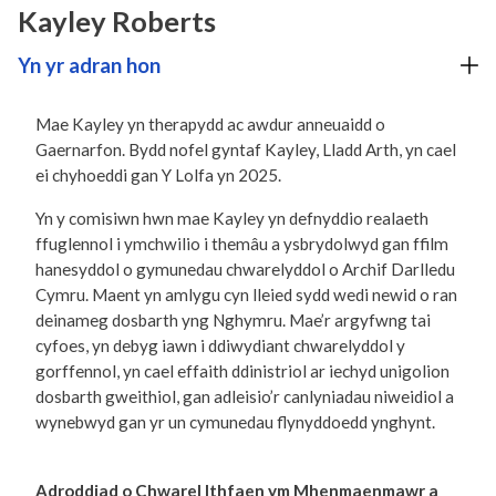
Kayley Roberts
Yn yr adran hon
Mae Kayley yn therapydd ac awdur anneuaidd o
Gaernarfon. Bydd nofel gyntaf Kayley, Lladd Arth, yn cael
ei chyhoeddi gan Y Lolfa yn 2025.
Yn y comisiwn hwn mae Kayley yn defnyddio realaeth
ffuglennol i ymchwilio i themâu a ysbrydolwyd gan ffilm
hanesyddol o gymunedau chwarelyddol o Archif Darlledu
Cymru. Maent yn amlygu cyn lleied sydd wedi newid o ran
deinameg dosbarth yng Nghymru. Mae’r argyfwng tai
cyfoes, yn debyg iawn i ddiwydiant chwarelyddol y
gorffennol, yn cael effaith ddinistriol ar iechyd unigolion
dosbarth gweithiol, gan adleisio’r canlyniadau niweidiol a
wynebwyd gan yr un cymunedau flynyddoedd ynghynt.
Adroddiad o Chwarel Ithfaen ym Mhenmaenmawr a