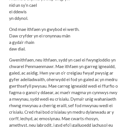
nid un sy’n cael
ei ddewis
yn ddynol.
Ond mae ithfaen yn gwybod ei werth.
Daw cryfder yn ei ronynnau mân
a gyda’r rhain
daw dial.
Gwenithfaen, neu ithfaen, sydd yn cael ei fwyngloddio yn
chwarel Penmaenmawr. Mae ithfaen yn garreg igneaidd,
galed, ac asidig. Hwn yw un o’r creigiau fwyaf pwysig ar
gyfer adeiladwaith, oherwydd ei fod yn galed ac yn medru
gwrthsefyll pwysau. Mae carreg igneaidd wedi ei ffurfio o
fagma o ganol y ddaear, ac mae’r magma yn cynnwys nwy
a mwynau, sydd wedi eu crisialu. Dyma’r unig wahaniaeth
rhwng mwynau a cherrig eraill, sef fod mwynau wedi ei
crisialu. Cred rhai bod crisialau yn medru dylanwadu ar y
corff, iechyd, ac emosiynau. Mae cwarts rhosyn,
amethyst, neu labrodit, i gyd efo’i galluoedd iachusol eu