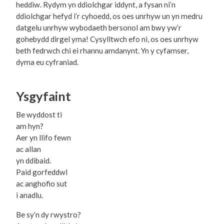
heddiw. Rydym yn ddiolchgar iddynt, a fysan ni’n
ddiolchgar hefyd i’r cyhoedd, os oes unrhyw un yn medru
datgelu unrhyw wybodaeth bersonol am bwy yw’r
gohebydd dirgel yma! Cysylltwch efo ni, os oes unrhyw
beth fedrwch chi ei rhannu amdanynt. Yn y cyfamser,
dyma eu cyfraniad.
Ysgyfaint
Be wyddost ti
am hyn?
Aer yn llifo fewn
ac allan
yn ddibaid.
Paid gorfeddwl
ac anghofio sut
i anadlu.
Be sy’n dy rwystro?