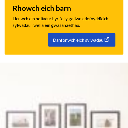
Rhowch eich barn
Llenwch ein holiadur byr fel y gallwn ddefnyddio'ch
sylwadau i wella ein gwasanaethau.
Danfonwch eich sylwadau