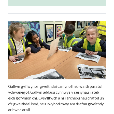
Gallwn gyflwyno'r gweithdai canlynol heb waith paratoi
ychwanegol. Gallwn addasu cynnwys y sesiynau i ateb
eich gofynion chi. Cysylltwch â ni i archebu neu drafod un
o'r gweithdai isod, neu i wybod mwy am drefnu gweithdy
ar bwnc arall.