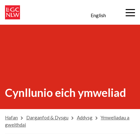
English
Cynllunio eich ymweliad
Hafan
Darganfod & Dysgu
Addysg
Ymweliadau a
gweithdai