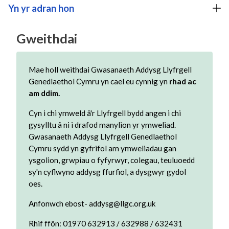
Yn yr adran hon
Gweithdai
Mae holl weithdai Gwasanaeth Addysg Llyfrgell
Genedlaethol Cymru yn cael eu cynnig yn
rhad ac
am ddim.
Cyn i chi ymweld â'r Llyfrgell bydd angen i chi
gysylltu â ni i drafod manylion yr ymweliad.
Gwasanaeth Addysg Llyfrgell Genedlaethol
Cymru sydd yn gyfrifol am ymweliadau gan
ysgolion, grwpiau o fyfyrwyr, colegau, teuluoedd
sy'n cyflwyno addysg ffurfiol, a dysgwyr gydol
oes.
Anfonwch ebost- addysg@llgc.org.uk
Rhif ffôn: 01970 632913 / 632988 / 632431