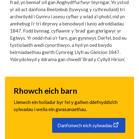
frad, yn bennaf oll gan Anghydffurfwyr teyrngar. Yn ystod
yr ail act danfona Beelzebub (tywysog y cythreuliaid) tri
archwilydd i Gymru i asesu cyflwr y wlad a’i phobl, nid yn
annhebyg i’r tri dirprwy a benodwyd i lunio adroddiadau
1847. Fodd bynnag, cyflawnir y ‘brad’ gan glerigwyr yr
Eglwys. Yr oedd rhai o’r farn, gan gynnwys Derfel, bod eu
tystiolaeth wedi cynorthwyo, a hyd yn oed bwydo
beirniadaethau gwrth Cymreig Llyfrau Gleision 1847.
Ysbrydolwyd y ddrama gan chwedl ‘Brad y Cyllyll Hirion’.
Rhowch eich barn
Llenwch ein holiadur byr fel y gallwn ddefnyddio'ch
sylwadau i wella ein gwasanaethau.
Danfonwch eich sylwadau