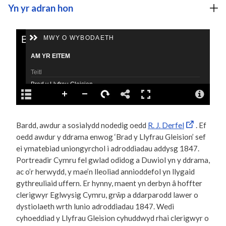
Yn yr adran hon
Bardd, awdur a sosialydd nodedig oedd
R. J. Derfel
. Ef
oedd awdur y ddrama enwog ‘Brad y Llyfrau Gleision’ sef
ei ymatebiad uniongyrchol i adroddiadau addysg 1847.
Portreadir Cymru fel gwlad odidog a Duwiol yn y ddrama,
ac o’r herwydd, y mae’n lleoliad annioddefol yn llygaid
gythreuliaid uffern. Er hynny, maent yn derbyn â hoffter
clerigwyr Eglwysig Cymru, grŵp a ddarparodd lawer o
dystiolaeth wrth lunio adroddiadau 1847. Wedi
cyhoeddiad y Llyfrau Gleision cyhuddwyd rhai clerigwyr o