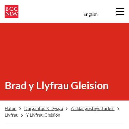
English
Brad y Llyfrau Gleision
Hafan
Darganfod & Dysgu
Arddangosfeydd arlein
Llyfrau
Y Llyfrau Gleision