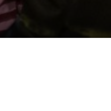
Cefnogwch ni trwy gyfrannu
Diogelu Cof y Genedl
Sefydlwyd y Llyfrgell gan roddion pobl Cymru, a
gyda'n gilydd gallwn barhau'r traddodiad. Cyfrannwch
i warchod ein treftadaeth i genedlaethau'r dyfodol.
Bydd pob rhodd yn gwneud gwahaniaeth.