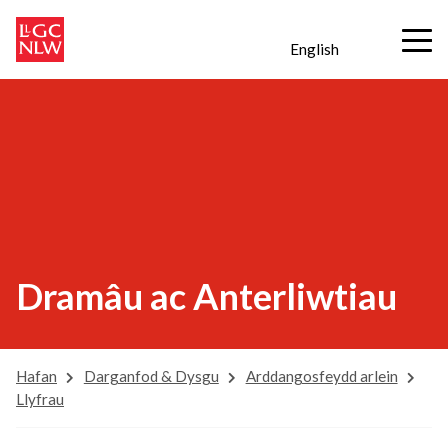
English
Dramâu ac Anterliwtiau
Hafan
Darganfod & Dysgu
Arddangosfeydd arlein
Llyfrau