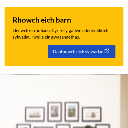
Rhowch eich barn
Llenwch ein holiadur byr fel y gallwn ddefnyddio'ch
sylwadau i wella ein gwasanaethau.
Danfonwch eich sylwadau