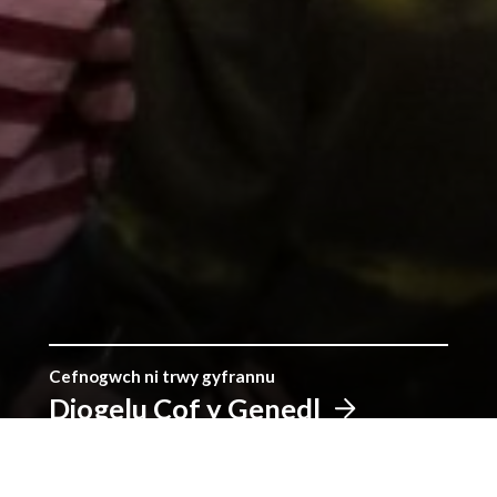
Cefnogwch ni trwy gyfrannu
Diogelu Cof y Genedl
Sefydlwyd y Llyfrgell gan roddion pobl Cymru, a
gyda'n gilydd gallwn barhau'r traddodiad. Cyfrannwch