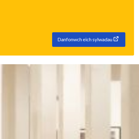
Danfonwch eich sylwadau