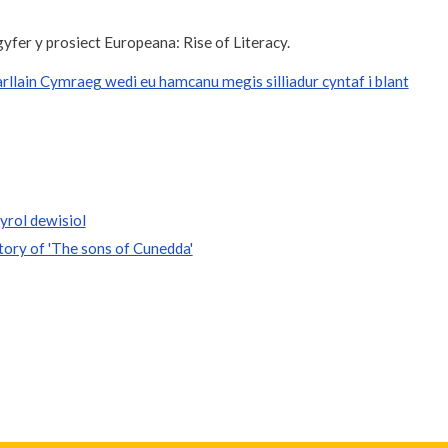
yfer y prosiect Europeana: Rise of Literacy.
arllain Cymraeg wedi eu hamcanu megis silliadur cyntaf i blant
yrol dewisiol
tory of 'The sons of Cunedda'