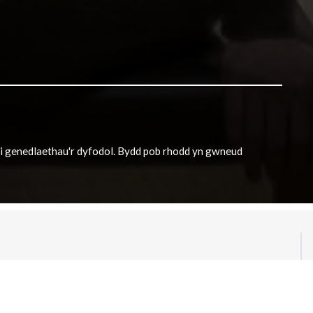
h i genedlaethau'r dyfodol. Bydd pob rhodd yn gwneud