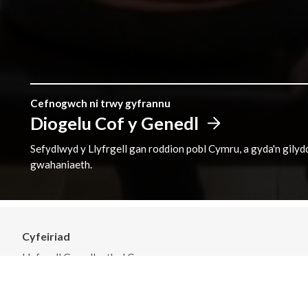
Cefnogwch ni trwy gyfrannu
Diogelu Cof y Genedl
Sefydlwyd y Llyfrgell gan roddion pobl Cymru, a gyda'n gily
gwahaniaeth.
Cyfeiriad
Llyfrgell Genedlaethol Cymru
Aberystwyth
Ceredigion
SY23 3BU