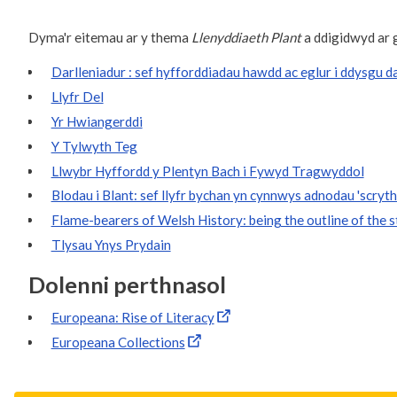
Dyma'r eitemau ar y thema
Llenyddiaeth Plant
a ddigidwyd ar g
Darlleniadur : sef hyfforddiadau hawdd ac eglur i ddysgu d
Llyfr Del
Yr Hwiangerddi
Y Tylwyth Teg
Llwybr Hyffordd y Plentyn Bach i Fywyd Tragwyddol
Blodau i Blant: sef llyfr bychan yn cynnwys adnodau 'scryth
Flame-bearers of Welsh History: being the outline of the s
Tlysau Ynys Prydain
Dolenni perthnasol
Europeana: Rise of Literacy
Europeana Collections