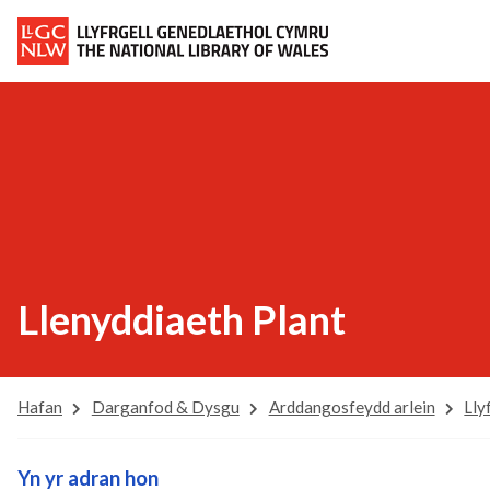
Llenyddiaeth Plant
Hafan
Darganfod & Dysgu
Arddangosfeydd arlein
Lly
Yn yr adran hon