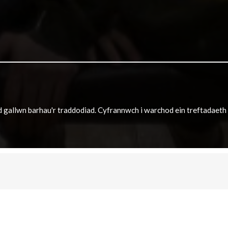
dd gallwn barhau'r traddodiad. Cyfrannwch i warchod ein treftadaet