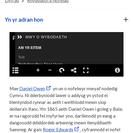
Llyfrau
Rhyddiaith a Nofelau
Yn yr adran hon
Mae
Daniel Owen
yn un o nofelwyr mwyaf nodedig
Cymru. Ni dderbyniodd lawer o addysg yn ystod ei
blentyndod cynnar ac aeth i weithiodd mewn siop
deilwra’n ifanc. Ym 1865 aeth Daniel Owen i goleg y Bala;
er na ragorodd fel myfyriwr yno, darllenodd yn eang a
dangosodd ddiddordeb arbennig mewn llenyddiaeth
Saesneg. Ar gais
Roger Edwards
, cyfrannodd ei nofel