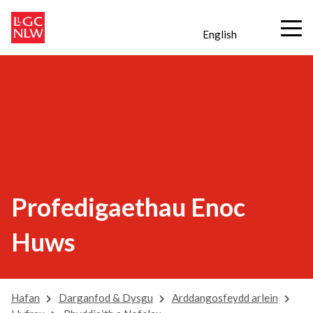
English
Profedigaethau Enoc
Huws
Hafan
Darganfod & Dysgu
Arddangosfeydd arlein