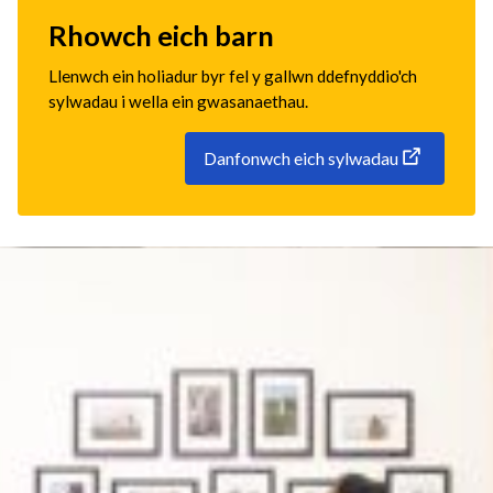
Rhowch eich barn
Llenwch ein holiadur byr fel y gallwn ddefnyddio'ch
sylwadau i wella ein gwasanaethau.
Danfonwch eich sylwadau