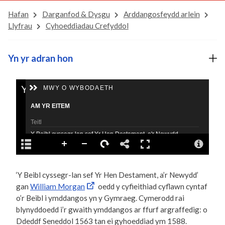
Hafan
Darganfod & Dysgu
Arddangosfeydd arlein
Llyfrau
Cyhoeddiadau Crefyddol
Yn yr adran hon
‘Y Beibl cyssegr-lan sef Yr Hen Destament, a’r Newydd’
gan
William Morgan
oedd y cyfieithiad cyflawn cyntaf
o’r Beibl i ymddangos yn y Gymraeg. Cymerodd rai
blynyddoedd i’r gwaith ymddangos ar ffurf argraffedig: o
Ddeddf Seneddol 1563 tan ei gyhoeddiad ym 1588.