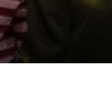
Cefnogwch ni trwy gyfrannu
Diogelu Cof y Genedl