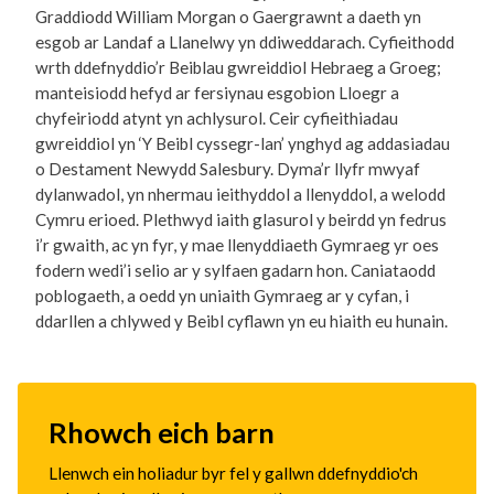
Graddiodd William Morgan o Gaergrawnt a daeth yn
esgob ar Landaf a Llanelwy yn ddiweddarach. Cyfieithodd
wrth ddefnyddio’r Beiblau gwreiddiol Hebraeg a Groeg;
manteisiodd hefyd ar fersiynau esgobion Lloegr a
chyfeiriodd atynt yn achlysurol. Ceir cyfieithiadau
gwreiddiol yn ‘Y Beibl cyssegr-lan’ ynghyd ag addasiadau
o Destament Newydd Salesbury. Dyma’r llyfr mwyaf
dylanwadol, yn nhermau ieithyddol a llenyddol, a welodd
Cymru erioed. Plethwyd iaith glasurol y beirdd yn fedrus
i’r gwaith, ac yn fyr, y mae llenyddiaeth Gymraeg yr oes
fodern wedi’i selio ar y sylfaen gadarn hon. Caniataodd
poblogaeth, a oedd yn uniaith Gymraeg ar y cyfan, i
ddarllen a chlywed y Beibl cyflawn yn eu hiaith eu hunain.
Rhowch eich barn
Llenwch ein holiadur byr fel y gallwn ddefnyddio'ch