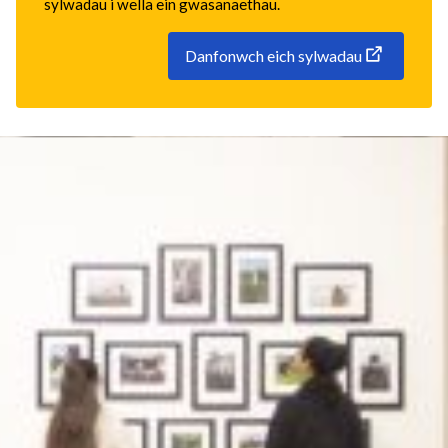
sylwadau i wella ein gwasanaethau.
Danfonwch eich sylwadau