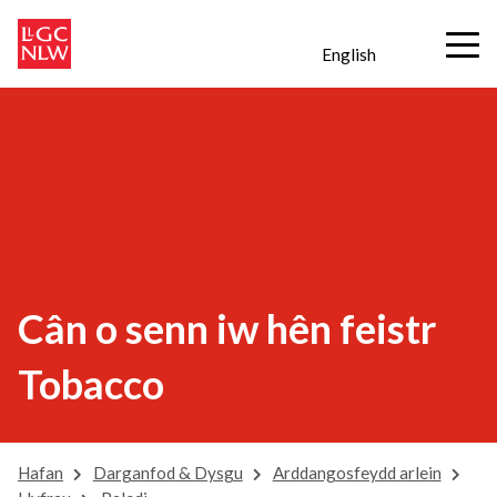
English
Cân o senn iw hên feistr
Tobacco
Hafan
Darganfod & Dysgu
Arddangosfeydd arlein