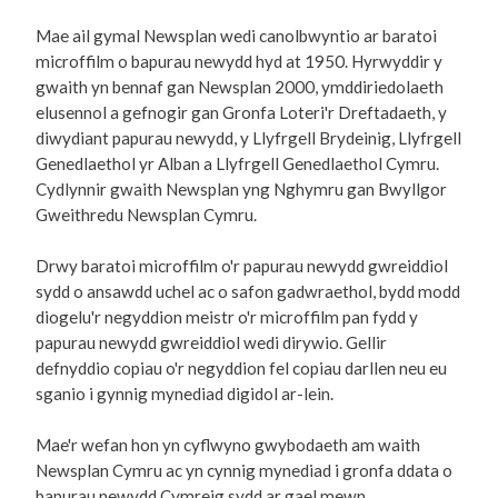
Mae ail gymal Newsplan wedi canolbwyntio ar baratoi
microffilm o bapurau newydd hyd at 1950. Hyrwyddir y
gwaith yn bennaf gan Newsplan 2000, ymddiriedolaeth
elusennol a gefnogir gan Gronfa Loteri'r Dreftadaeth, y
diwydiant papurau newydd, y Llyfrgell Brydeinig, Llyfrgell
Genedlaethol yr Alban a Llyfrgell Genedlaethol Cymru.
Cydlynnir gwaith Newsplan yng Nghymru gan Bwyllgor
Gweithredu Newsplan Cymru.
Drwy baratoi microffilm o'r papurau newydd gwreiddiol
sydd o ansawdd uchel ac o safon gadwraethol, bydd modd
diogelu'r negyddion meistr o'r microffilm pan fydd y
papurau newydd gwreiddiol wedi dirywio. Gellir
defnyddio copiau o'r negyddion fel copiau darllen neu eu
sganio i gynnig mynediad digidol ar-lein.
Mae'r wefan hon yn cyflwyno gwybodaeth am waith
Newsplan Cymru ac yn cynnig mynediad i gronfa ddata o
bapurau newydd Cymreig sydd ar gael mewn