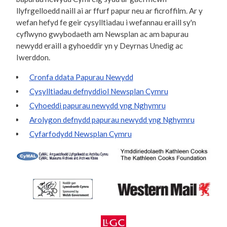
llyfrgelloedd naill ai ar ffurf papur neu ar ficroffilm. Ar y
wefan hefyd fe geir cysylltiadau i wefannau eraill sy'n
cyflwyno gwybodaeth am Newsplan ac am bapurau
newydd eraill a gyhoeddir yn y Deyrnas Unedig ac
Iwerddon.
Cronfa ddata Papurau Newydd
Cysylltiadau defnyddiol Newsplan Cymru
Cyhoeddi papurau newydd yng Nghymru
Arolygon defnydd papurau newydd yng Nghymru
Cyfarfodydd Newsplan Cymru