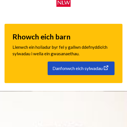
Rhowch eich barn
Llenwch ein holiadur byr fel y gallwn ddefnyddio'ch
sylwadau i wella ein gwasanaethau.
Danfonwch eich sylwadau