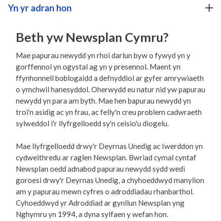
Yn yr adran hon
Beth yw Newsplan Cymru?
Mae papurau newydd yn rhoi darlun byw o fywyd yn y
gorffennol yn ogystal ag yn y presennol. Maent yn
ffynhonnell boblogaidd a defnyddiol ar gyfer amrywiaeth
o ymchwil hanesyddol. Oherwydd eu natur nid yw papurau
newydd yn para am byth. Mae hen bapurau newydd yn
troi'n asidig ac yn frau, ac felly'n creu problem cadwraeth
sylweddol i'r llyfrgelloedd sy'n ceisio'u diogelu.
Mae llyfrgelloedd drwy'r Deyrnas Unedig ac Iwerddon yn
cydweithredu ar raglen Newsplan. Bwriad cymal cyntaf
Newsplan oedd adnabod papurau newydd sydd wedi
goroesi drwy'r Deyrnas Unedig, a chyhoeddwyd manylion
am y papurau mewn cyfres o adroddiadau rhanbarthol.
Cyhoeddwyd yr Adroddiad ar gynllun Newsplan yng
Nghymru yn 1994, a dyna sylfaen y wefan hon.