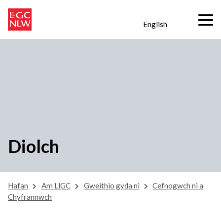
English
Diolch
Hafan
Am LlGC
Gweithio gyda ni
Cefnogwch ni a
Chyfrannwch