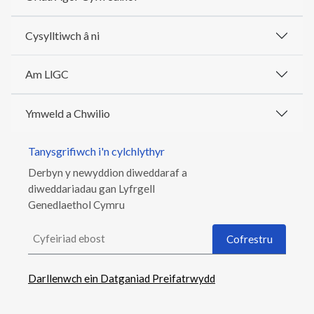
Cysylltiwch â ni
Am LlGC
Ymweld a Chwilio
Tanysgrifiwch i'n cylchlythyr
Derbyn y newyddion diweddaraf a
diweddariadau gan Lyfrgell
Genedlaethol Cymru
Cyfeiriad ebost
Cofrestru
Darllenwch ein Datganiad Preifatrwydd