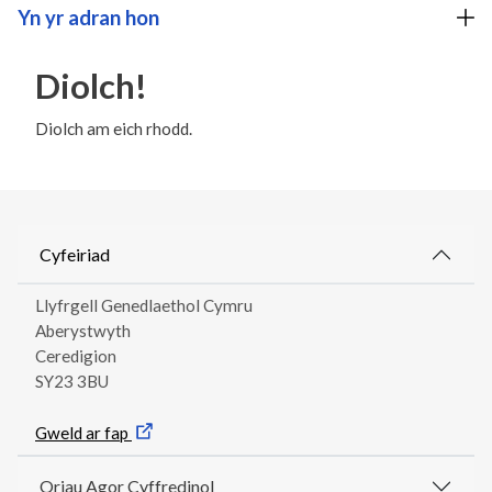
Yn yr adran hon
Diolch!
Diolch am eich rhodd.
Cyfeiriad
Llyfrgell Genedlaethol Cymru
Aberystwyth
Ceredigion
SY23 3BU
Gweld ar fap
Oriau Agor Cyffredinol