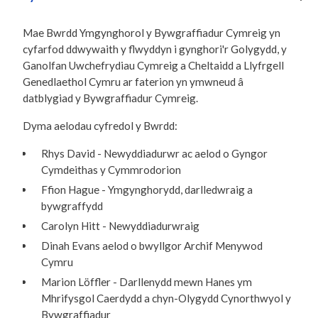
Mae Bwrdd Ymgynghorol y Bywgraffiadur Cymreig yn
cyfarfod ddwywaith y flwyddyn i gynghori'r Golygydd, y
Ganolfan Uwchefrydiau Cymreig a Cheltaidd a Llyfrgell
Genedlaethol Cymru ar faterion yn ymwneud â
datblygiad y Bywgraffiadur Cymreig.
Dyma aelodau cyfredol y Bwrdd:
Rhys David - Newyddiadurwr ac aelod o Gyngor
Cymdeithas y Cymmrodorion
Ffion Hague - Ymgynghorydd, darlledwraig a
bywgraffydd
Carolyn Hitt - Newyddiadurwraig
Dinah Evans aelod o bwyllgor Archif Menywod
Cymru
Marion Löffler - Darllenydd mewn Hanes ym
Mhrifysgol Caerdydd a chyn-Olygydd Cynorthwyol y
Bywgraffiadur