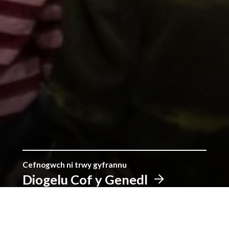
Cefnogwch ni trwy gyfrannu
Diogelu Cof y Genedl
Sefydlwyd y Llyfrgell gan roddion pobl Cymru, a
gyda'n gilydd gallwn barhau'r traddodiad. Cyfrannwch
i warchod ein treftadaeth i genedlaethau'r dyfodol.