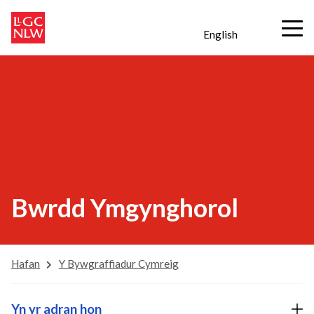
English
Bwrdd Ymgynghorol
Hafan
Y Bywgraffiadur Cymreig
Yn yr adran hon