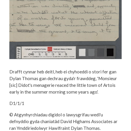
Drafft cynnar heb deitl, heb ei chyhoeddi o stori fer gan
Dylan Thomas gan dechrau gyda'r frawddeg, 'Monsieur
[sic] Didot's menagerie reaced the little town of Artois
early in the summer morning some years ago'.
D1/1/1
© Atgynhyrchiadau digidol o lawysgrifau wedi'u
defnyddio gyda chaniatâd David Highams Associates ar
ran Ymddiriedolwyr Hawlfraint Dylan Thomas.