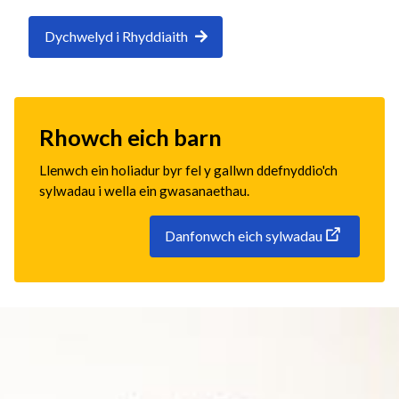
Dychwelyd i Rhyddiaith
Rhowch eich barn
Llenwch ein holiadur byr fel y gallwn ddefnyddio'ch
sylwadau i wella ein gwasanaethau.
Danfonwch eich sylwadau