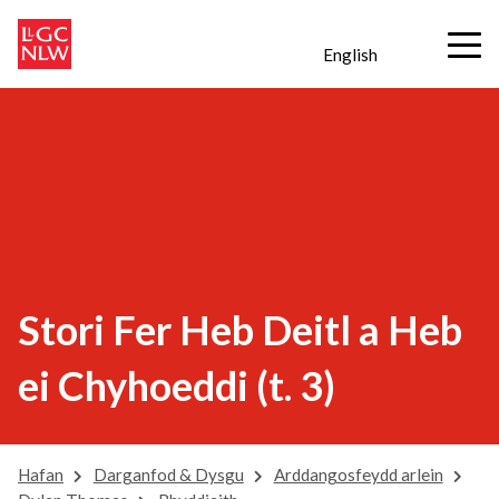
English
Stori Fer Heb Deitl a Heb
ei Chyhoeddi (t. 3)
Hafan
Darganfod & Dysgu
Arddangosfeydd arlein