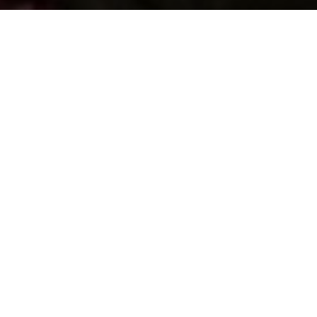
Cefnogwch ni trwy gyfrannu
Diogelu Cof y Genedl
Sefydlwyd y Llyfrgell gan roddion pobl Cymru, a
gyda'n gilydd gallwn barhau'r traddodiad. Cyfrannwch
i warchod ein treftadaeth i genedlaethau'r dyfodol.
Bydd pob rhodd yn gwneud gwahaniaeth.