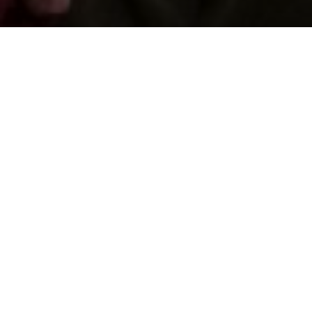
Cefnogwch ni trwy gyfrannu
Diogelu Cof y Genedl
Sefydlwyd y Llyfrgell gan roddion pobl Cymru, a
gyda'n gilydd gallwn barhau'r traddodiad. Cyfrannwch
i warchod ein treftadaeth i genedlaethau'r dyfodol.