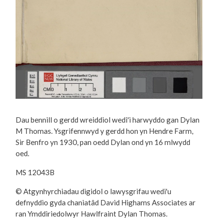
Dau bennill o gerdd wreiddiol wedi'i harwyddo gan Dylan
M Thomas. Ysgrifennwyd y gerdd hon yn Hendre Farm,
Sir Benfro yn 1930, pan oedd Dylan ond yn 16 mlwydd
oed.
MS 12043B
© Atgynhyrchiadau digidol o lawysgrifau wedi'u
defnyddio gyda chaniatâd David Highams Associates ar
ran Ymddiriedolwyr Hawlfraint Dylan Thomas.