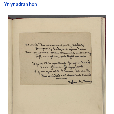
Yn yr adran hon