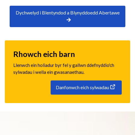
Dychwelyd i Blentyndod a Blynyddoedd Abertawe
Rhowch eich barn
Llenwch ein holiadur byr fel y gallwn ddefnyddio'ch
sylwadau i wella ein gwasanaethau.
Danfonwch eich sylwadau