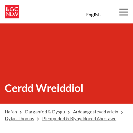
English
Cerdd Wreiddiol
Hafan
Darganfod & Dysgu
Arddangosfeydd arlein
Dylan Thomas
Plentyndod & Blynyddoedd Abertawe