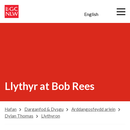
English
Llythyr at Bob Rees
Hafan
Darganfod & Dysgu
Arddangosfeydd arlein
Dylan Thomas
Llythyron