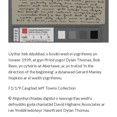
Llythyr heb ddyddiad, o bosibl wedi ei ysgrifennu yn
Ionawr 1939, at gyn ffrind ysgol Dylan Thomas, Bob
Rees, yn cyfeirio at Abertawe, ac yn trafod 'In the
direction of the beginning', a dylanwad Gerard Manley
Hopkins ar ei waith ysgrifennu.
F1/1/9 Casgliad Jeff Towns Collection
© Atgynhyrchiadau digidol o lawysgrifau wedi'u
defnyddio gyda chaniatâd David Highams Associates ar
ran Ymddiriedolwyr Hawlfraint Dylan Thomas.