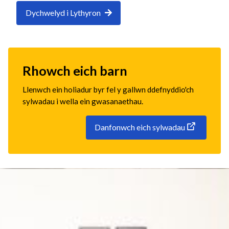
Dychwelyd i Lythyron
Rhowch eich barn
Llenwch ein holiadur byr fel y gallwn ddefnyddio'ch
sylwadau i wella ein gwasanaethau.
Danfonwch eich sylwadau