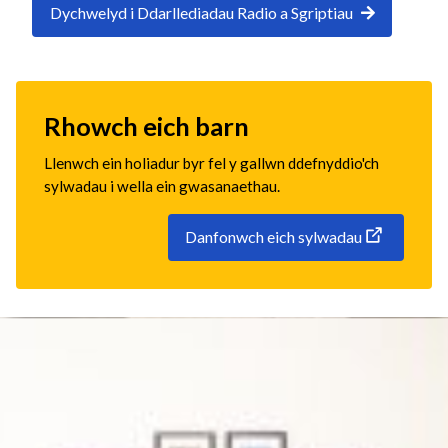
Dychwelyd i Ddarllediadau Radio a Sgriptiau
Rhowch eich barn
Llenwch ein holiadur byr fel y gallwn ddefnyddio'ch
sylwadau i wella ein gwasanaethau.
Danfonwch eich sylwadau