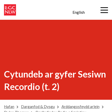
English
Cytundeb ar gyfer Sesiwn
Recordio (t. 2)
Hafan
Darganfod & Dysgu
Arddangosfeydd arlein