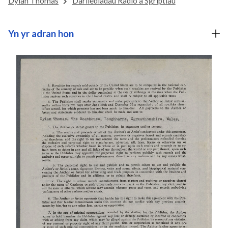
Dylan Thomas
Darllediadau Radio a Sgriptiau
Yn yr adran hon