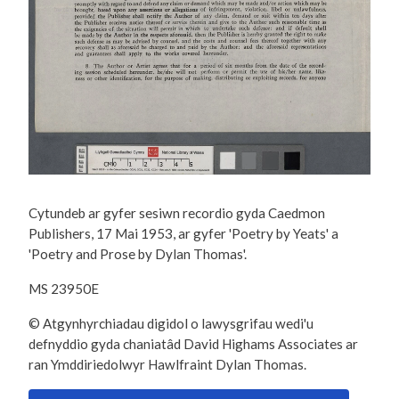
Cytundeb ar gyfer sesiwn recordio gyda Caedmon
Publishers, 17 Mai 1953, ar gyfer 'Poetry by Yeats' a
'Poetry and Prose by Dylan Thomas'.
MS 23950E
© Atgynhyrchiadau digidol o lawysgrifau wedi'u
defnyddio gyda chaniatâd David Highams Associates ar
ran Ymddiriedolwyr Hawlfraint Dylan Thomas.