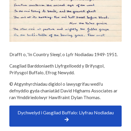
Drafft o, 'In Country Sleep', o Lyfr Nodiadau 1949-1951.
Casgliad Barddoniaeth Llyfrgelloedd y Brifysgol,
Prifysgol Buffalo, Efrog Newydd.
© Atgynhyrchiadau digidol o lawysgrifau wedi'u
defnyddio gyda chaniatâd David Highams Associates ar
ran Ymddiriedolwyr Hawlfraint Dylan Thomas.
Dychwelyd i Gasgliad Buffalo: Llyfrau Nodiadau