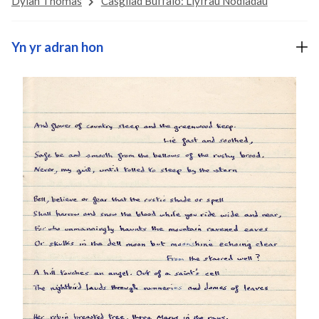
Dylan Thomas
Casgliad Buffalo: Llyfrau Nodiadau
Yn yr adran hon