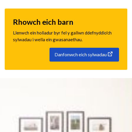
Rhowch eich barn
Llenwch ein holiadur byr fel y gallwn ddefnyddio'ch
sylwadau i wella ein gwasanaethau.
Danfonwch eich sylwadau