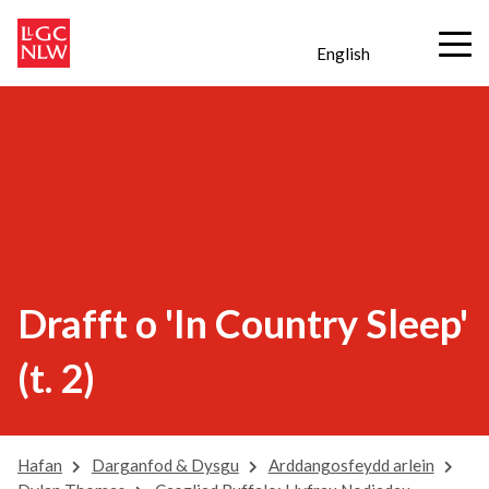
English
Drafft o 'In Country Sleep'
(t. 2)
Hafan
Darganfod & Dysgu
Arddangosfeydd arlein