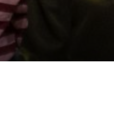
Cefnogwch ni trwy gyfrannu
Diogelu Cof y Genedl