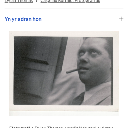
Dylan Thomas
Casgliad Buffalo: Ffotograffau
Yn yr adran hon