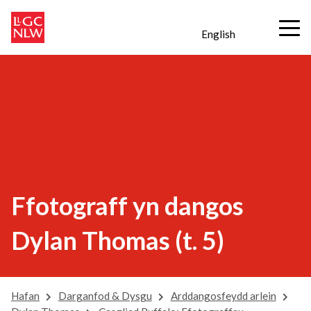
English
Ffotograff yn dangos
Dylan Thomas (t. 5)
Hafan
Darganfod & Dysgu
Arddangosfeydd arlein