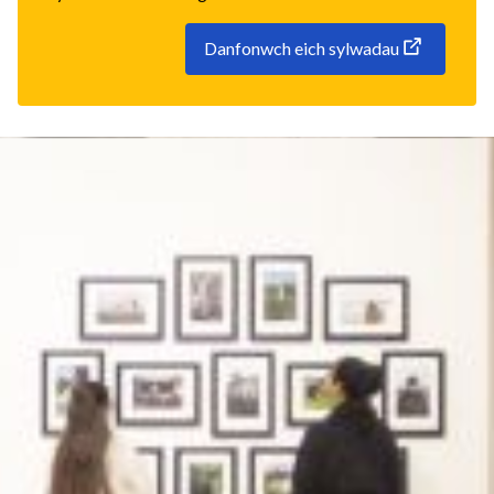
Danfonwch eich sylwadau