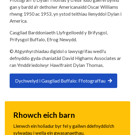
Ffotograff o Dylan Thomas y credir iddo gael ei dynnu
gan y bardd a'r detholwr Americanaidd Oscar Williams
rhwng 1950 ac 1953, yn ystod teithiau llenyddol Dylan i
America.
Casgliad Barddoniaeth Llyfrgelloedd y Brifysgol,
Prifysgol Buffalo, Efrog Newydd.
© Atgynhyrchiadau digidol o lawysgrifau wedi'u
defnyddio gyda chaniatâd David Highams Associates ar
ran Ymddiriedolwyr Hawlfraint Dylan Thomas.
Dychwelyd i Gasgliad Buffalo: Ffotograffau
Rhowch eich barn
Llenwch ein holiadur byr fel y gallwn ddefnyddio'ch
sylwadau i wella ein gwasanaethau.