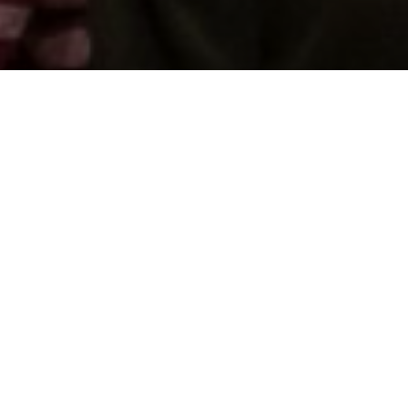
Cefnogwch ni trwy gyfrannu
Diogelu Cof y Genedl