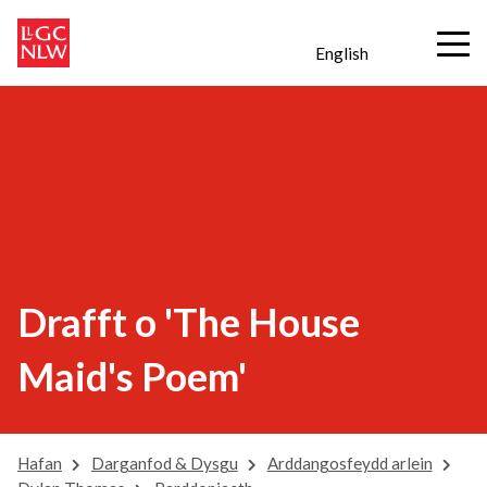
English
Drafft o 'The House
Maid's Poem'
Hafan
Darganfod & Dysgu
Arddangosfeydd arlein