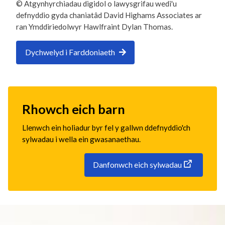
© Atgynhyrchiadau digidol o lawysgrifau wedi'u
defnyddio gyda chaniatâd David Highams Associates ar
ran Ymddiriedolwyr Hawlfraint Dylan Thomas.
Dychwelyd i Farddoniaeth
Rhowch eich barn
Llenwch ein holiadur byr fel y gallwn ddefnyddio'ch
sylwadau i wella ein gwasanaethau.
Danfonwch eich sylwadau