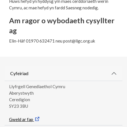
Huws hefyd yn hyddysg ym maes cerddoriaeth werin
Cymru, ac mae hefyd yn fardd Saesneg nodedig.
Am ragor o wybodaeth cysyllter
ag
Elin-Hâf 01970 632471 neu post@llgc.org.uk
Cyfeiriad
Llyfrgell Genedlaethol Cymru
Aberystwyth
Ceredigion
SY23 3BU
Gweld ar fap