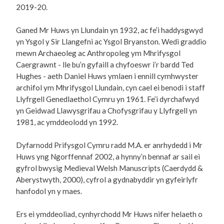
2019-20.
Ganed Mr Huws yn Llundain yn 1932, ac fe’i haddysgwyd
yn Ysgol y Sir Llangefni ac Ysgol Bryanston. Wedi graddio
mewn Archaeoleg ac Anthropoleg ym Mhrifysgol
Caergrawnt - lle bu’n gyfaill a chyfoeswr i’r bardd Ted
Hughes - aeth Daniel Huws ymlaen i ennill cymhwyster
archifol ym Mhrifysgol Llundain, cyn cael ei benodi i staff
Llyfrgell Genedlaethol Cymru yn 1961. Fe’i dyrchafwyd
yn Geidwad Llawysgrifau a Chofysgrifau y Llyfrgell yn
1981, ac ymddeolodd yn 1992.
Dyfarnodd Prifysgol Cymru radd M.A. er anrhydedd i Mr
Huws yng Ngorffennaf 2002, a hynny’n bennaf ar sail ei
gyfrol bwysig Medieval Welsh Manuscripts (Caerdydd &
Aberystwyth, 2000), cyfrol a gydnabyddir yn gyfeirlyfr
hanfodol yn y maes.
Ers ei ymddeoliad, cynhyrchodd Mr Huws nifer helaeth o