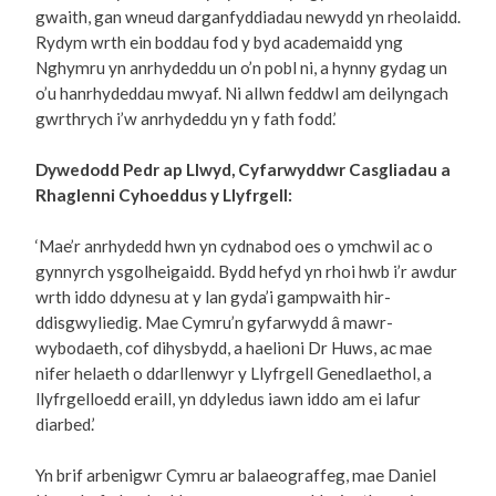
gwaith, gan wneud darganfyddiadau newydd yn rheolaidd.
Rydym wrth ein boddau fod y byd academaidd yng
Nghymru yn anrhydeddu un o’n pobl ni, a hynny gydag un
o’u hanrhydeddau mwyaf. Ni allwn feddwl am deilyngach
gwrthrych i’w anrhydeddu yn y fath fodd.’
Dywedodd Pedr ap Llwyd, Cyfarwyddwr Casgliadau a
Rhaglenni Cyhoeddus y Llyfrgell:
‘Mae’r anrhydedd hwn yn cydnabod oes o ymchwil ac o
gynnyrch ysgolheigaidd. Bydd hefyd yn rhoi hwb i’r awdur
wrth iddo ddynesu at y lan gyda’i gampwaith hir-
ddisgwyliedig. Mae Cymru’n gyfarwydd â mawr-
wybodaeth, cof dihysbydd, a haelioni Dr Huws, ac mae
nifer helaeth o ddarllenwyr y Llyfrgell Genedlaethol, a
llyfrgelloedd eraill, yn ddyledus iawn iddo am ei lafur
diarbed.’
Yn brif arbenigwr Cymru ar balaeograffeg, mae Daniel