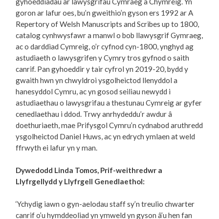
gyhoeddiadau ar lawysgrifau Cymraeg a Chymreig. Yn
goron ar lafur oes, bu’n gweithio’n gyson ers 1992 ar A
Repertory of Welsh Manuscripts and Scribes up to 1800,
catalog cynhwysfawr a manwl o bob llawysgrif Gymraeg,
ac o darddiad Cymreig, o’r cyfnod cyn-1800, ynghyd ag
astudiaeth o lawysgrifen y Cymry tros gyfnod o saith
canrif. Pan gyhoeddir y tair cyfrol yn 2019-20, bydd y
gwaith hwn yn chwyldroi ysgolheictod llenyddol a
hanesyddol Cymru, ac yn gosod seiliau newydd i
astudiaethau o lawysgrifau a thestunau Cymreig ar gyfer
cenedlaethau i ddod. Trwy anrhydeddu’r awdur â
doethuriaeth, mae Prifysgol Cymru’n cydnabod aruthredd
ysgolheictod Daniel Huws, ac yn edrych ymlaen at weld
ffrwyth ei lafur yn y man.
Dywedodd Linda Tomos, Prif-weithredwr a
Llyfrgellydd y Llyfrgell Genedlaethol:
‘Ychydig iawn o gyn-aelodau staff sy’n treulio chwarter
canrif o’u hymddeoliad yn ymweld yn gyson â’u hen fan