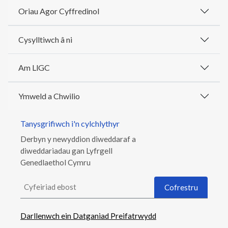
Oriau Agor Cyffredinol
Cysylltiwch â ni
Am LlGC
Ymweld a Chwilio
Tanysgrifiwch i'n cylchlythyr
Derbyn y newyddion diweddaraf a
diweddariadau gan Lyfrgell
Genedlaethol Cymru
Cyfeiriad ebost
Cofrestru
Darllenwch ein Datganiad Preifatrwydd