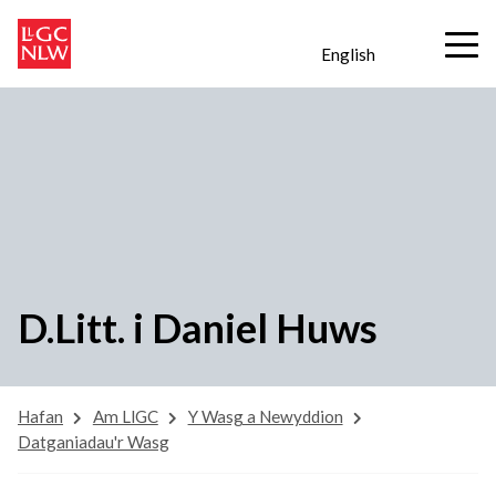
English
D.Litt. i Daniel Huws
Hafan
Am LlGC
Y Wasg a Newyddion
Datganiadau'r Wasg