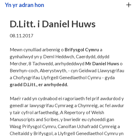
Yn yr adran hon
D.Litt. i Daniel Huws
08.11.2017
Mewn cynulliad arbennig o
Brifysgol Cymru
a
gynhaliwyd yn y Deml Heddwch, Caerdydd, ddydd
Mercher, 8 Tachwedd, anrhydeddwyd
Mr Daniel Huws
o
Benrhyn-coch, Aberystwyth, - cyn Geidwad Llawysgrifau
a Chofysgrifau Llyfrgell Genedlaethol Cymru - gyda
gradd D.Litt., er anrhydedd.
Mae’r radd yn cydnabod ei ragoriaeth fel prif awdurdod y
genedl ar lawysgrifau Cymraeg a Chymreig, ac fel awdur
y tair cyfrol arfaethedig, A Repertory of Welsh
Manuscripts and Scribes, y bwriedir eu cyhoeddi gan
Wasg Prifysgol Cymru, Canolfan Uchafradd Cymreig a
Cheltaidd y Brifysgol, a Llyfrgell Genedlaethol Cymru yn